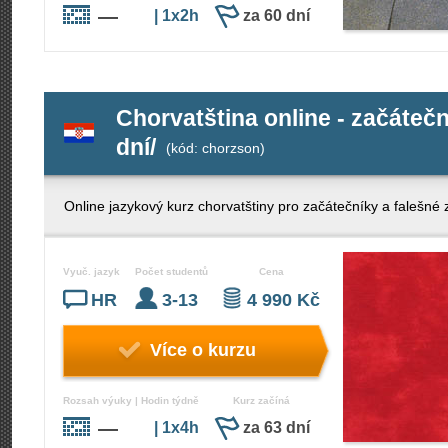
—
| 1x2h
za 60 dní
Chorvatština online - začáteční
dní/
(kód: chorzson)
Online jazykový kurz chorvatštiny pro začátečníky a falešné 
Vyuč. jazyk
Počet studentů
Cena
HR
3-13
4 990 Kč
Více o kurzu
Rozsah výuky | Hodin týdně
Kurz začíná
—
| 1x4h
za 63 dní