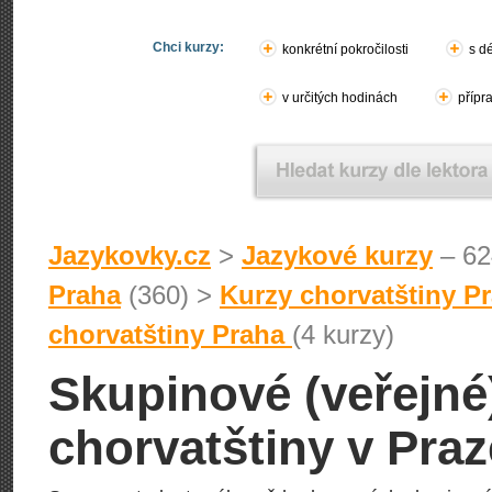
Chci kurzy:
konkrétní pokročilosti
s d
v určitých hodinách
přípr
Jazykovky.cz
>
Jazykové kurzy
– 62
Praha
(360) >
Kurzy chorvatštiny P
chorvatštiny Praha
(4 kurzy)
Skupinové (veřejné
chorvatštiny v Praz