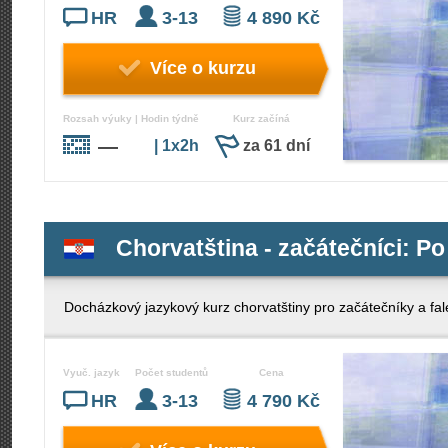
HR
3-13
4 890 Kč
Více o kurzu
Rozsah výuky | Hodin týdně
Kurz začíná
—
| 1x2h
za 61 dní
Chorvatština - začátečníci: Po
Docházkový jazykový kurz chorvatštiny pro začátečníky a fal
Vyuč. jazyk
Počet studentů
Cena
HR
3-13
4 790 Kč