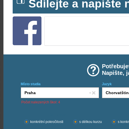
Sdílejte a napišt
Potřebuje
Napište, 
Místo studia
Jazyk
Počet nalezených škol: 4
Chci kurzy:
konkrétní pokročilosti
s délkou kurzu
s konkr