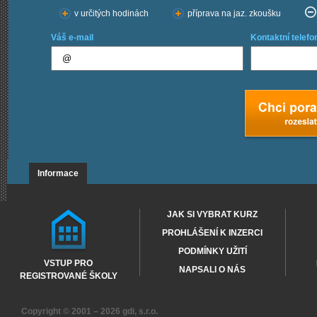
v určitých hodinách
příprava na jaz. zkoušku
Váš e-mail
Kontaktní telefo
Informace
JAK SI VYBRAT KURZ
PROHLÁŠENÍ K INZERCI
PODMÍNKY UŽITÍ
VSTUP PRO
NAPSALI O NÁS
REGISTROVANÉ ŠKOLY
Copyright © 2001 – 2026
gdi, s.r.o.