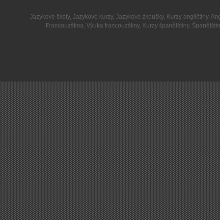
Jazykové školy
,
Jazykové kurzy
,
Jazykové zkoušky
,
Kurzy angličtiny
,
Ang
Francouzština
,
Výuka francouzštiny
,
Kurzy španělštiny
,
Španělšti