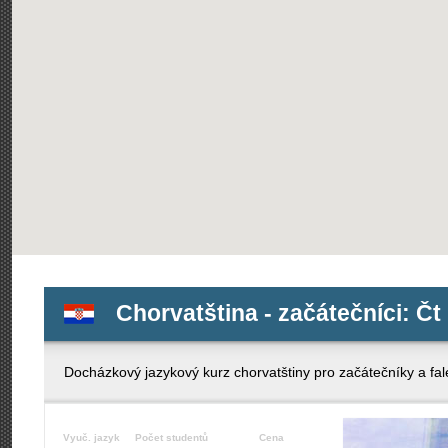
Chorvatština - začátečníci: Čt 
Docházkový jazykový kurz chorvatštiny pro začátečníky a fal
Vyuč. jazyk
Počet studentů
Cena