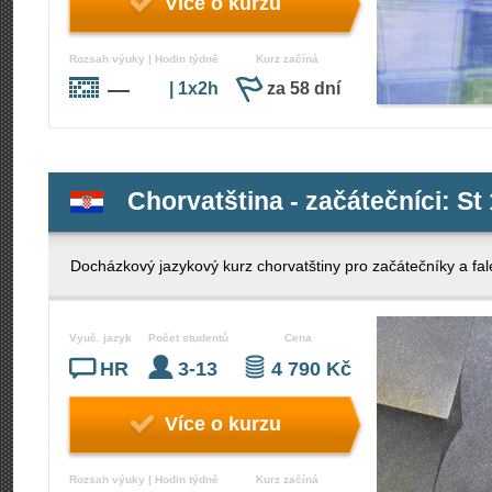
Více o kurzu
Rozsah výuky | Hodin týdně
Kurz začíná
—
| 1x2h
za 58 dní
Chorvatština - začátečníci: St 
Docházkový jazykový kurz chorvatštiny pro začátečníky a fal
Vyuč. jazyk
Počet studentů
Cena
HR
3-13
4 790 Kč
Více o kurzu
Rozsah výuky | Hodin týdně
Kurz začíná