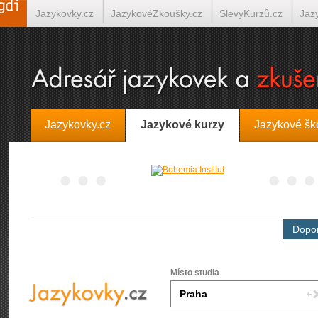
Jazykovky.cz
JazykovéZkoušky.cz
SlevyKurzů.cz
Jaz
Španělština on-line
Italština on-line
Tlumočení-Překlady.
Jazykovky.cz
Jazykové kurzy
Jazykové šk
Dopor
Místo studia