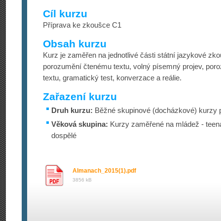
Cíl kurzu
Příprava ke zkoušce C1
Obsah kurzu
Kurz je zaměřen na jednotlivé části státní jazykové z
porozumění čtenému textu, volný písemný projev, po
textu, gramatický test, konverzace a reálie.
Zařazení kurzu
Druh kurzu:
Běžné skupinové (docházkové) kurzy p
Věková skupina:
Kurzy zaměřené na mládež - teena
dospělé
Almanach_2015(1).pdf
3856 kB