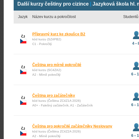
Další kurzy češtiny pro cizince
|
Jazyková škola hl. 
Jazyk
Název kurzu a pokročilost
Studentů
Přípravný kurz ke zkoušce B2
ČJ
kód kurzu (SZ4PB2)
4 – 
C1 - Pokročilý
Čeština pro mírně pokročilé
ČJ
kód kurzu (SC4ZA2)
6 – 
A2 - Mírně pokročilý
Čeština pro začátečníky
ČJ
kód kurzu (Čeština ZC4Z1A 2026)
6 – 
A0+ - Falešný začátečník, A1 - Začátečník
Čeština pro pokročilé začátečníky Neslovany
ČJ
kód kurzu (Čeština ZC4Z2A 2026)
6 – 
A2 - Mírně pokročilý