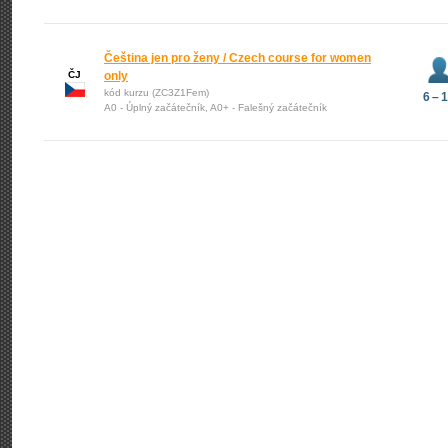
Čeština jen pro ženy / Czech course for women
ČJ
only
kód kurzu (ZC3Z1Fem)
6 – 
A0 - Úplný začátečník, A0+ - Falešný začátečník