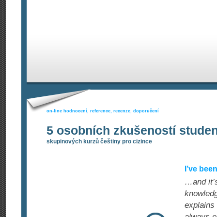
on-line hodnocení, reference, recenze, doporučení
5 osobních zkušeností stude
skupinových kurzů češtiny pro cizince
I’ve bee
…and it’s
knowledg
explains
always e