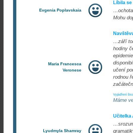
Líbila s
Evgenia Poplavskaia
…ochota 
Mohu dop
Navštěvu
…září to
hodiny č
epidemie
disponibi
Maria Francesca
učení po
Veronese
rodnou ř
začátečn
Vyjádření ško
Máme vel
Učitelka
…srozumi
Lyudmyla Shamray
gramatik