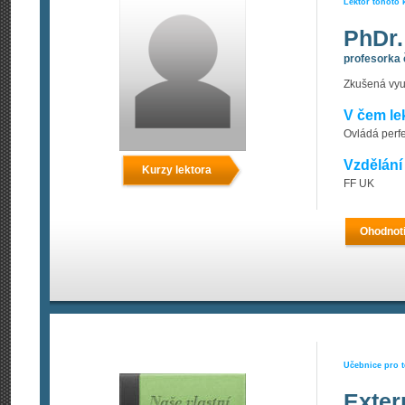
Lektor tohoto 
PhDr.
profesorka 
Zkušená vyu
V čem le
Ovládá perfe
Vzdělání
Kurzy lektora
FF UK
Ohodnoti
Učebnice pro t
Exter