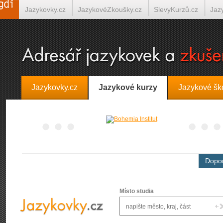
Jazykovky.cz
JazykovéZkoušky.cz
SlevyKurzů.cz
Jaz
Španělština on-line
Italština on-line
Tlumočení-Překlady.
Jazykovky.cz
Jazykové kurzy
Jazykové šk
Dopor
Místo studia