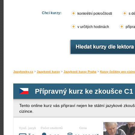
Chci kurzy:
konkrétní pokročilosti
s d
v určitých hodinách
přípr
Jazykovky.cz
>
Jazykové kurzy
>
Jazykové kurzy Praha
>
Kurzy češtiny pro cizin
Přípravný kurz ke zkoušce C1
Tento online kurz vás připraví nejen ke státní jazykové zko
cizince.
Vyuč. jazyk
Počet studentů
Cena