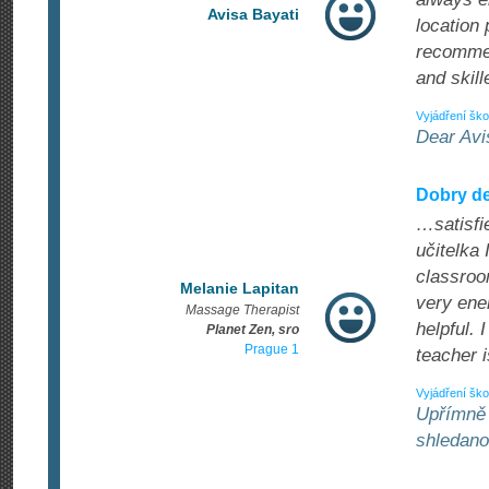
Avisa Bayati
location
recommen
and skill
Vyjádření ško
Dear Avi
Dobry de
…satisfi
učitelka 
classroo
Melanie Lapitan
very ene
Massage Therapist
helpful.
Planet Zen, sro
Prague 1
teacher i
Vyjádření ško
Upřímně 
shledano