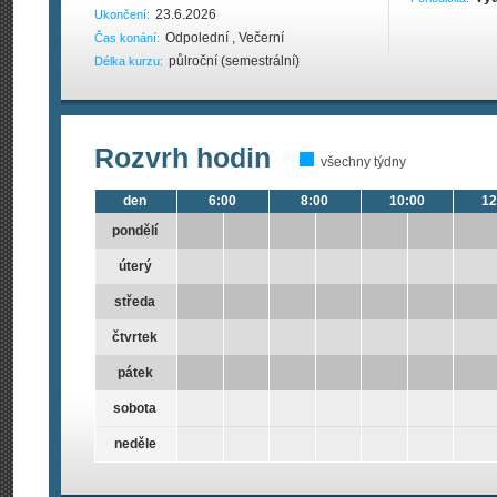
23.6.2026
Ukončení:
Odpolední , Večerní
Čas konání:
půlroční (semestrální)
Délka kurzu:
Rozvrh hodin
všechny týdny
den
6:00
8:00
10:00
12
pondělí
úterý
středa
čtvrtek
pátek
sobota
neděle