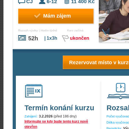
ČJ
6-12
11 400 Kč
Mám zájem
Rozsah výuky | Hodin týdně
Kurz začíná
52h
| 1x3h
ukončen
Rezervovat místo v kur
Termín konání kurzu
Rozsa
3.2.2026
(před 186 dny)
Zahájení:
Počet vyučovac
Informujte se kdy bude tento kurz nově
Délka vyučovac
otevřen
Výu
Periodicita: