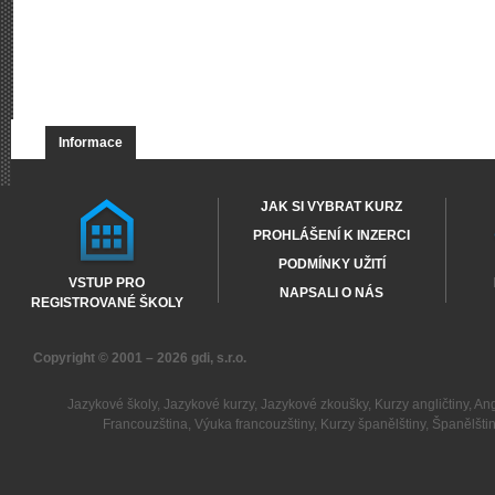
Informace
JAK SI VYBRAT KURZ
PROHLÁŠENÍ K INZERCI
PODMÍNKY UŽITÍ
VSTUP PRO
NAPSALI O NÁS
REGISTROVANÉ ŠKOLY
Copyright © 2001 – 2026
gdi, s.r.o.
Jazykové školy
,
Jazykové kurzy
,
Jazykové zkoušky
,
Kurzy angličtiny
,
Ang
Francouzština
,
Výuka francouzštiny
,
Kurzy španělštiny
,
Španělšti