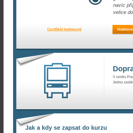
navíc př
velice do
Certifikát hodnocení
Hodnocen
Dopr
V centru Pra
Jednu zastáv
Jak a kdy se zapsat do kurzu