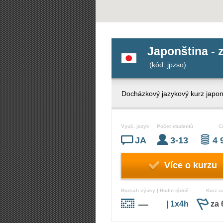
Japonština - z
(kód: jpzso)
Docházkový jazykový kurz japonš
Vyuč. jazyk
Počet studentů
C
JA
3-13
4 
Více o kurzu
Rozsah výuky | Hodin týdně
Kurz z
—
| 1x4h
za 