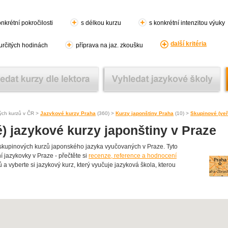
nkrétní pokročilosti
s délkou kurzu
s konkrétní intenzitou výuky
další kritéria
 určitých hodinách
příprava na jaz. zkoušku
ých kurzů v ČR >
Jazykové kurzy Praha
(360) >
Kurzy japonštiny Praha
(10) >
Skupinové (veř
) jazykové kurzy japonštiny v Praze
kupinových kurzů japonského jazyka vyučovaných v Praze. Tyto
í jazykovky v Praze - přečtěte si
recenze, reference a hodnocení
ů a vyberte si jazykový kurz, který vyučuje jazyková škola, kterou