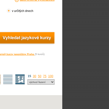
v určitých dnech
ejné) kurzy japonštiny Praha
(5 kurzů)
15
30
50
75
100