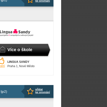
ljp1)
ke srovnání
Více o škole
LINGUA SANDY
cení
Praha 1
, Nové Město
přidat
ljp2)
ke srovnání