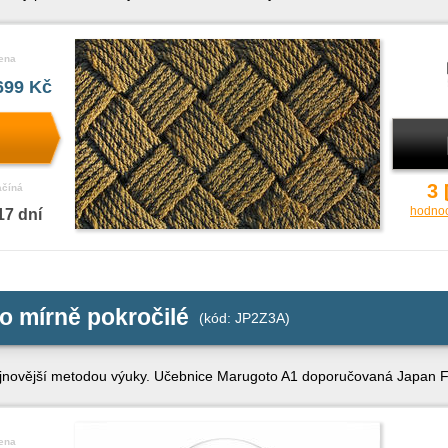
ena
699 Kč
3
ačíná
hodno
17 dní
o mírně pokročilé
(kód: JP2Z3A)
ejnovější metodou výuky. Učebnice Marugoto A1 doporučovaná Japan 
ena