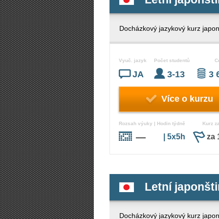
Docházkový jazykový kurz japonš
Vyuč. jazyk
Počet studentů
C
JA
3-13
3 
Více o kurzu
Rozsah výuky | Hodin týdně
Kurz z
—
| 5x5h
za 
Letní japonšti
Docházkový jazykový kurz japonš