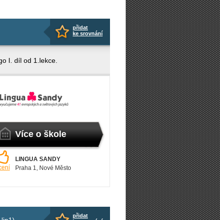
přidat
ke srovnání
 I. díl od 1.lekce.
Více o škole
LINGUA SANDY
cení
Praha 1
, Nové Město
přidat