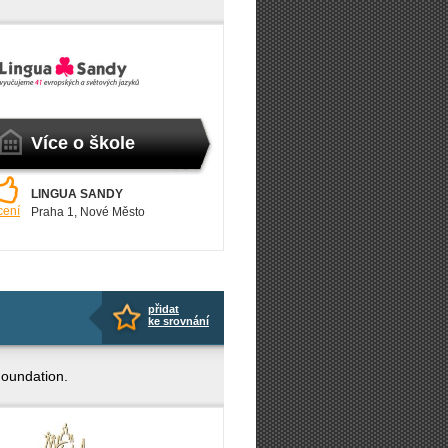
Více o škole
LINGUA SANDY
cení
Praha 1
, Nové Město
přidat
ke srovnání
Foundation.