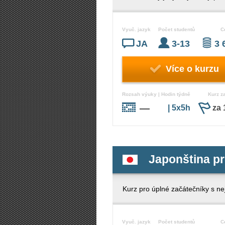
Vyuč. jazyk
Počet studentů
C
JA
3-13
3 
Více o kurzu
Rozsah výuky | Hodin týdně
Kurz z
—
| 5x5h
za 
Japonština pr
Kurz pro úplné začátečníky s n
Vyuč. jazyk
Počet studentů
C