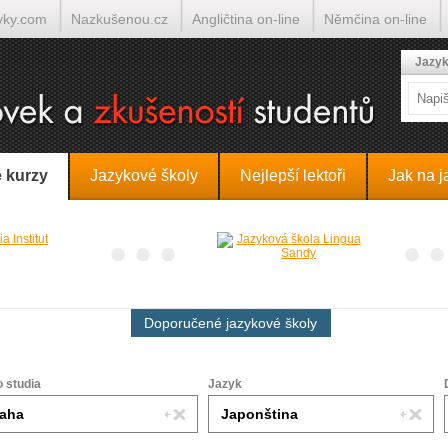
yky.com
Nazkušenou.cz
Angličtina on-line
Němčina on-line
lumočí.cz
Jazyk
 kurzy
Jazykové školy
Nejlepší lektoři
Jak na j
Doporučené jazykové školy
o studia
Jazyk