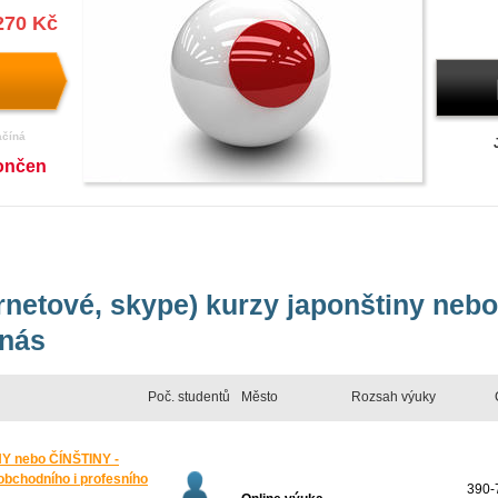
270 Kč
ačíná
ončen
ernetové, skype) kurzy japonštiny nebo
 nás
Poč. studentů
Město
Rozsah výuky
 nebo ČÍNŠTINY -
bchodního i profesního
390-