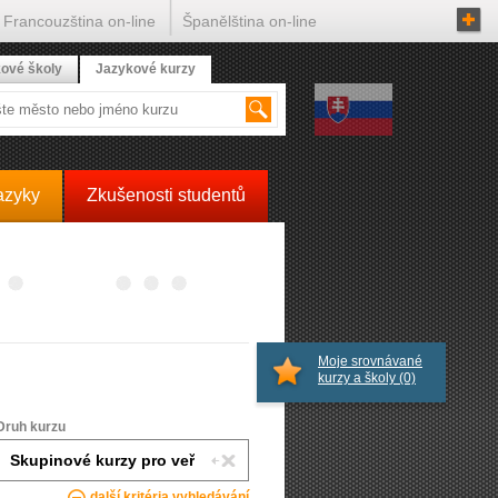
Francouzština on-line
Španělština on-line
ové školy
Jazykové kurzy
azyky
Zkušenosti studentů
Moje srovnávané
kurzy a školy
(0)
Druh kurzu
další kritéria vyhledávání