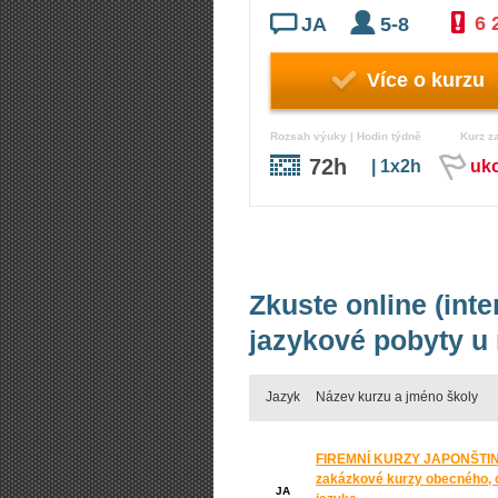
6 
JA
5-8
Více o kurzu
Rozsah výuky | Hodin týdně
Kurz z
72h
| 1x2h
uk
Zkuste online (int
jazykové pobyty u
Jazyk
Název kurzu a jméno školy
FIREMNÍ KURZY JAPONŠTINY
zakázkové kurzy obecného, o
JA