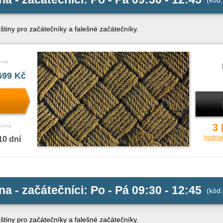
(kód: 
tiny pro začátečníky a falešné začátečníky.
ena
699 Kč
3
ačíná
hodno
10 dní
na - začátečníci: Po - Pá 09:30 - 12:45
(kód: 
tiny pro začátečníky a falešné začátečníky.