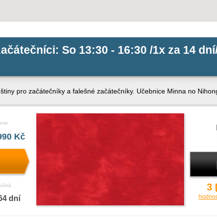
ačátečníci: So 13:30 - 16:30 /1x za 14 dní
tiny pro začátečníky a falešné začátečníky. Učebnice Minna no Nihongo
ena
990 Kč
3
ačíná
hodno
64 dní