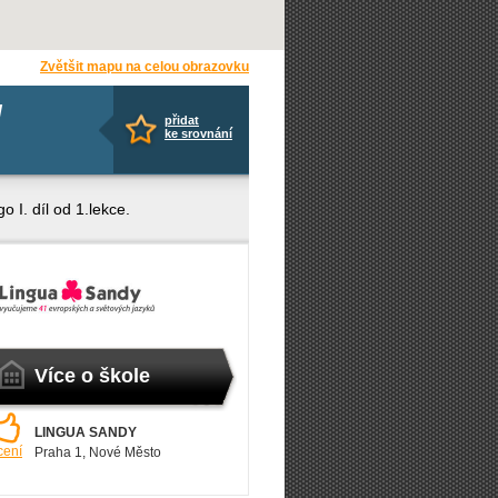
Zvětšit mapu na celou obrazovku
/
přidat
ke srovnání
 I. díl od 1.lekce.
Více o škole
LINGUA SANDY
cení
Praha 1
, Nové Město