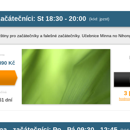
ačátečníci: St 18:30 - 20:00
(kód: jpzst)
tiny pro začátečníky a falešné začátečníky. Učebnice Minna no Nihongo
ena
890 Kč
3
ačíná
hodno
61 dní
na - začátečníci: Po - Pá 09:30 - 12:45