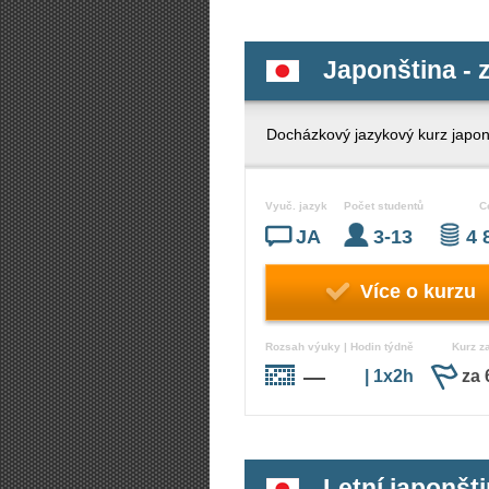
Japonština - z
Docházkový jazykový kurz japonš
Vyuč. jazyk
Počet studentů
C
JA
3-13
4 
Více o kurzu
Rozsah výuky | Hodin týdně
Kurz z
—
| 1x2h
za 
Letní japonšti