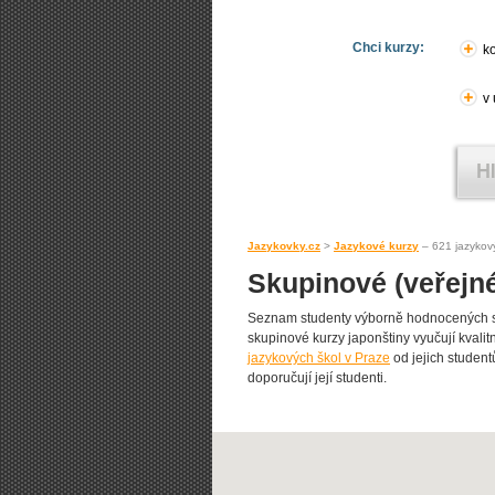
Chci kurzy:
ko
v
Jazykovky.cz
>
Jazykové kurzy
– 621 jazykov
Skupinové (veřejné
Seznam studenty výborně hodnocených s
skupinové kurzy japonštiny vyučují kvalitn
jazykových škol v Praze
od jejich student
doporučují její studenti.