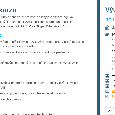
Výu
kurzu
urzy obchodní či profesní češtiny pro cizince. Výuka
BOHE
nižší pokročilosti A2/B1, business, profese (medicína,
ké úrovně B2/C1/C2. Přes Skype, WhatsApp, Zoom..
J
P
z
1
zvládnutí příslušných jazykových kompetencí v dané oblasti a
V
ý cíl pracovního využití.
S
i, plně kvalifikovanými českými lektory s příslušnými
10
čá
oplňkových materiálů, poslechů, interaktivních výukových
St
pa
+
+
ivně, a přitom z pohodlí domova, zlepšit v cizím jazyce pro
+
ředí
w
ess jazyk, technika, právo, lékařství, ekonomika,…
i
ce rychle pokročit
Z ul
studenta podle jeho konkrétních potřeb