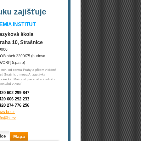
ku zajišťuje
MIA INSTITUT
azyková škola
raha 10, Strašnice
0000
 Olšinách 2300/75 (budova
WORP, 5.patro)
 min. od centra Prahy a přitom v klidné
sti Strašnic u metra A, zastávka
rašnická. Možnost placeného i volného
rkování v okolí.
420 602 299 847
420 606 292 233
420 274 776 256
ww.bi.cz
nfo@bi.cz
ice
Mapa