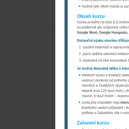
možná (ale nikoli nutná) je j
Obsah kurzu
Výuka probíhá na bázi
1:1
(indiv
na platformě dle vzájemné volby l
Google Meet, Google Hangouts
Distanční výuku stavíme
třífáz
zaslání materiálů k vypracová
jejich zpětné odeslání lektorov
následná on-line konzultace 
Je možná libovolná délka a inten
efektivní výuku a trvalejší výs
vedoucí studenty od jednoho j
menších a častějších výukový
stupně (cca 120 vyuč.hod.), v
maxim. 6 vyuč.hodin – doporu
zcela jiný charakter mají
inten
kvalitního vedení případně i d
potřeby a žádaného cíle v ro
Zařazení kurzu