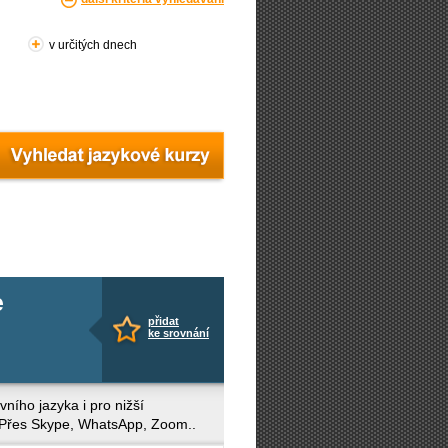
v určitých dnech
e
přidat
ke srovnání
ního jazyka i pro nižší
. Přes Skype, WhatsApp, Zoom..