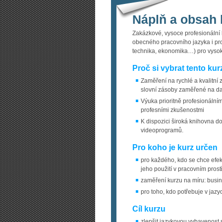
Náplň a obsah 
Zakázkové, vysoce profesionální k
obecného pracovního jazyka i pro 
technika, ekonomika…) pro vyso
Proč si vybrat tento kur
Zaměření na rychlé a kvalitní 
slovní zásoby zaměřené na dan
Výuka prioritně profesionálním
profesními zkušenostmi
K dispozici široká knihovna d
videoprogramů.
Pro koho je kurz určen
pro každého, kdo se chce efekt
jeho použití v pracovním prost
zaměření kurzu na míru: busin
pro toho, kdo potřebuje v jazy
Cíl kurzu
zlepšit jazykovou vybavenost 