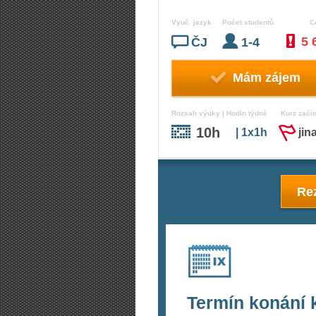
Vyuč. jazyk
Počet studentů
C
5 
ČJ
1-4
Mám zájem
Rozsah výuky | Hodin týdně
Kurz začí
10h
| 1x1h
jin
Rez
Termín konání 