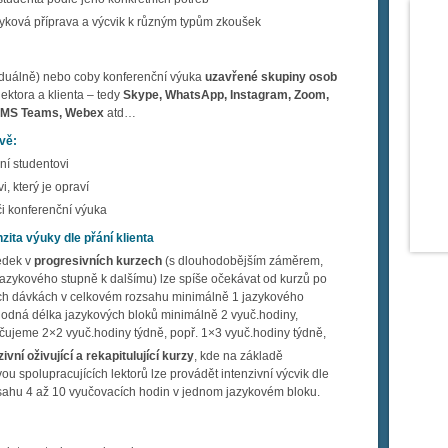
azyková příprava a výcvik k různým typům zkoušek
iduálně) nebo coby konferenční výuka
uzavřené skupiny osob
ektora a klienta – tedy
Skype, WhatsApp, Instagram, Zoom,
, MS Teams, Webex
atd…
ově
:
ní studentovi
i, který je opraví
či konferenční výuka
zita výuky dle přání klienta
ledek v
progresivních kurzech
(s dlouhodobějším záměrem,
azykového stupně k dalšímu) lze spíše očekávat od kurzů po
ch dávkách v celkovém rozsahu minimálně 1 jazykového
hodná délka jazykových bloků minimálně 2 vyuč.hodiny,
čujeme 2×2 vyuč.hodiny týdně, popř. 1×3 vyuč.hodiny týdně,
zivní oživující a rekapitulující kurzy
, kde na základě
vou spolupracujících lektorů lze provádět intenzivní výcvik dle
zsahu 4 až 10 vyučovacích hodin v jednom jazykovém bloku.