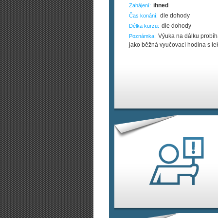
ihned
Zahájení:
dle dohody
Čas konání:
dle dohody
Délka kurzu:
Výuka na dálku probí
Poznámka:
jako běžná vyučovací hodina s le