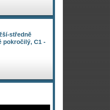
ižší-středně
 pokročilý, C1 -