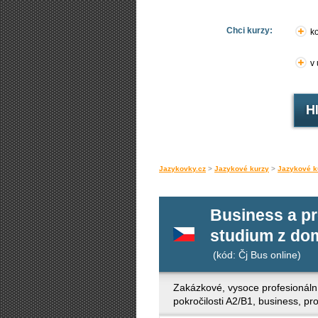
Chci kurzy:
ko
v
Jazykovky.cz
>
Jazykové kurzy
>
Jazykové k
Business a pr
studium z do
(kód: Čj Bus online)
Zakázkové, vysoce profesionální
pokročilosti A2/B1, business, 