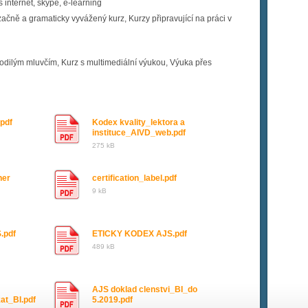
 internet, skype, e-learning
čně a gramaticky vyvážený kurz, Kurzy připravující na práci v
odilým mluvčím, Kurz s multimediální výukou, Výuka přes
pdf
Kodex kvality_lektora a
instituce_AIVD_web.pdf
275 kB
ner
certification_label.pdf
9 kB
.pdf
ETICKY KODEX AJS.pdf
489 kB
AJS doklad clenstvi_BI_do
kat_BI.pdf
5.2019.pdf