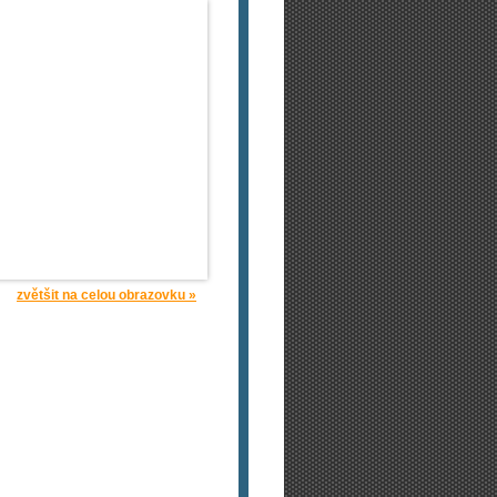
zvětšit na celou obrazovku »