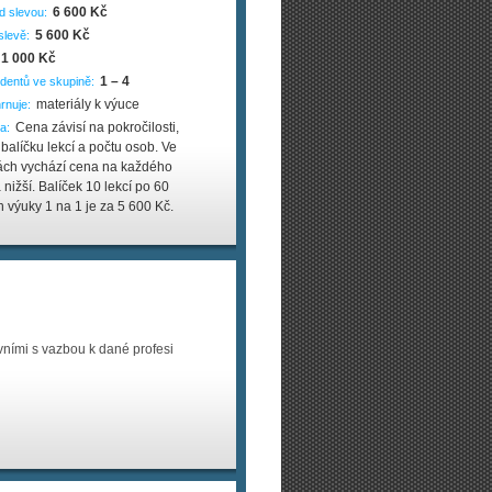
6 600 Kč
d slevou:
5 600 Kč
slevě:
1 000 Kč
1 – 4
dentů ve skupině:
materiály k výuce
rnuje:
Cena závisí na pokročilosti,
a:
i balíčku lekcí a počtu osob. Ve
ách vychází cena na každého
 nižší. Balíček 10 lekcí po 60
 výuky 1 na 1 je za 5 600 Kč.
vními s vazbou k dané profesi