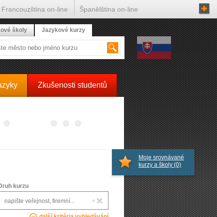
Francouzština on-line
Španělština on-line
ové školy
Jazykové kurzy
azyky
Zkušenosti studentů
Moje srovnávané
kurzy a školy
(0)
Druh kurzu
další kritéria vyhledávání