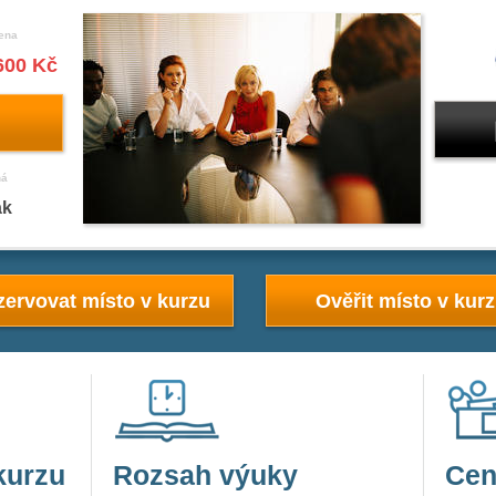
ena
600 Kč
ná
ak
ervovat místo v kurzu
Ověřit místo v kur
kurzu
Rozsah výuky
Cen