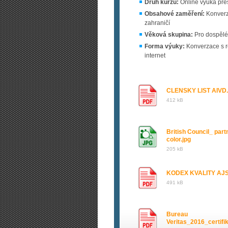
Druh kurzu:
Online výuka přes
Obsahové zaměření:
Konverza
zahraničí
Věková skupina:
Pro dospělé
Forma výuky:
Konverzace s r
internet
CLENSKY LIST AIVD.
412 kB
British Council_ part
color.jpg
205 kB
KODEX KVALITY AJS
491 kB
Bureau
Veritas_2016_certifi