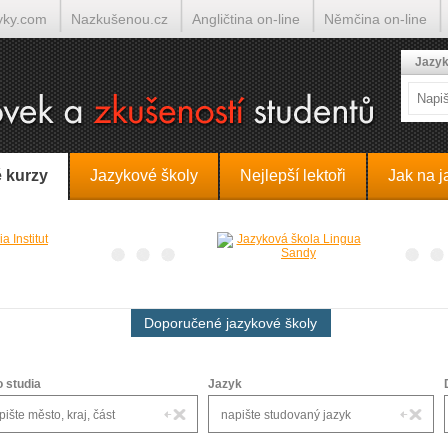
yky.com
Nazkušenou.cz
Angličtina on-line
Němčina on-line
lumočí.cz
Jazyk
 kurzy
Jazykové školy
Nejlepší lektoři
Jak na j
Doporučené jazykové školy
o studia
Jazyk