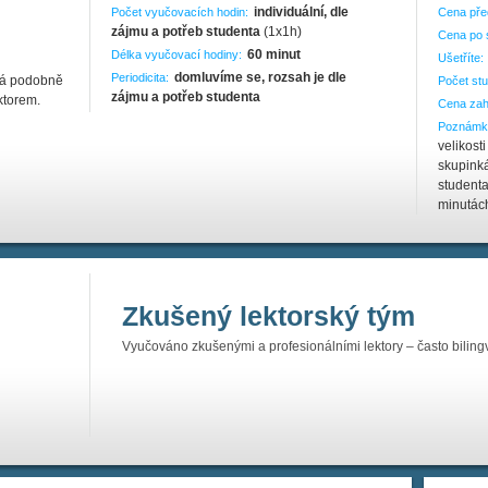
individuální, dle
Počet vyučovacích hodin:
Cena pře
zájmu a potřeb studenta
(1x1h)
Cena po 
60 minut
Délka vyučovací hodiny:
Ušetříte:
domluvíme se, rozsah je dle
Periodicita:
há podobně
Počet stu
zájmu a potřeb studenta
ktorem.
Cena zah
Poznámk
velikost
skupink
studenta
minutách
Zkušený lektorský tým
Vyučováno zkušenými a profesionálními lektory – často biling