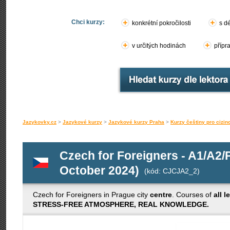
Chci kurzy:
konkrétní pokročilosti
s d
v určitých hodinách
přípr
Jazykovky.cz
>
Jazykové kurzy
>
Jazykové kurzy Praha
>
Kurzy češtiny pro cizin
Czech for Foreigners - A1/A2
October 2024)
(kód: CJCJA2_2)
Czech for Foreigners in Prague city
centre
. Courses of
all l
STRESS-FREE ATMOSPHERE, REAL KNOWLEDGE.