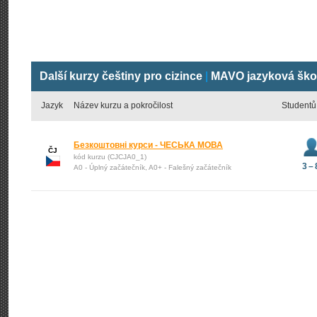
Další kurzy češtiny pro cizince
|
MAVO jazyková ško
Jazyk
Název kurzu a pokročilost
Studentů
Безкоштовні курси - ЧЕСЬКА МОВА
ČJ
kód kurzu (CJCJA0_1)
3 – 
A0 - Úplný začátečník, A0+ - Falešný začátečník