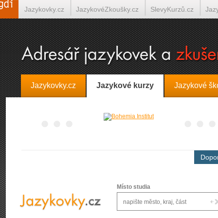
Jazykovky.cz
JazykovéZkoušky.cz
SlevyKurzů.cz
Jaz
Španělština on-line
Italština on-line
Tlumočení-Překlady.
Jazykovky.cz
Jazykové kurzy
Jazykové šk
Dopor
Místo studia