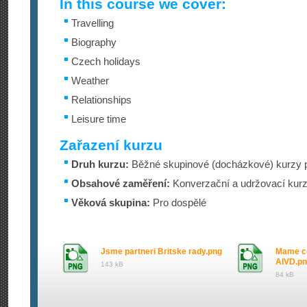
In this course we cover:
Travelling
Biography
Czech holidays
Weather
Relationships
Leisure time
Zařazení kurzu
Druh kurzu:
Běžné skupinové (docházkové) kurzy p
Obsahové zaměření:
Konverzační a udržovací kur
Věková skupina:
Pro dospělé
Jsme partneri Britske rady.png
Mame cer
AIVD.p
143 kB
84 kB