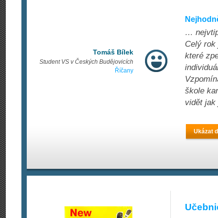
Nejhodně
… nejvti
Celý rok 
Tomáš Bílek
které zpe
Student VS v Českých Budějovicích
individuá
Říčany
Vzpomíná
škole ka
vidět jak
Ukázat d
Učebnic