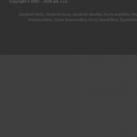
Copyright © 2001 – 2026
gdi, s.r.o.
Jazykové školy
,
Jazykové kurzy
,
Jazykové zkoušky
,
Kurzy angličtiny
,
Ang
Francouzština
,
Výuka francouzštiny
,
Kurzy španělštiny
,
Španělšti