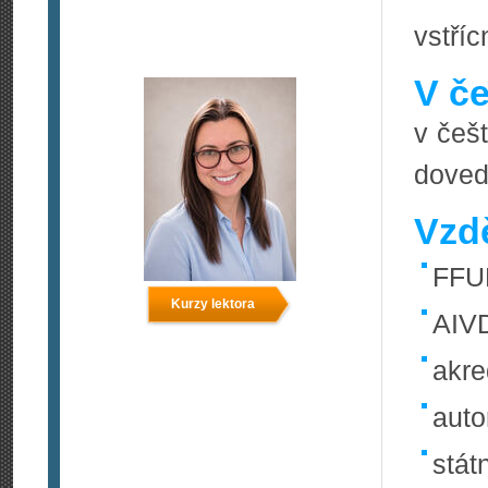
vstříc
V če
v češt
doved
Vzdě
FFU
Kurzy lektora
AIVD
akr
aut
stát