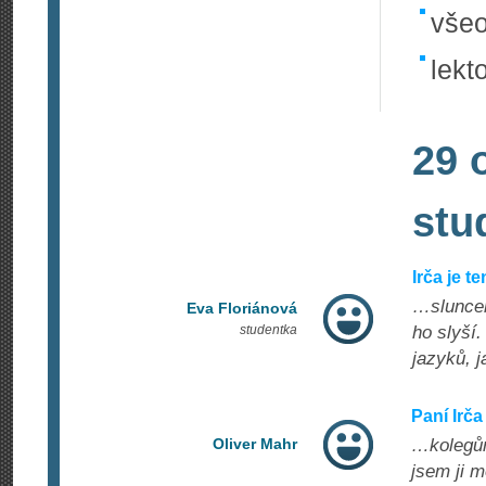
všeo
lekt
29 
stu
Irča je t
…sluncem
Eva Floriánová
studentka
ho slyší.
jazyků, j
Paní Irč
Oliver Mahr
…kolegům
jsem ji m