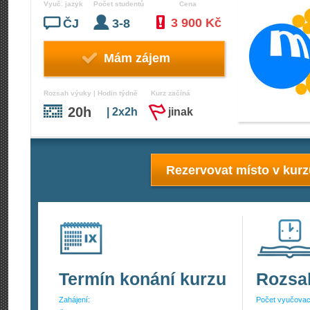
Vyuč. jazyk
Počet studentů
Cena
3 900 Kč
ČJ
3-8
Mám zájem
Rozsah výuky | Hodin týdně
Kurz začíná
20h
| 2x2h
jinak
Rezervovat místo v kur
Termín konání kurzu
Rozsa
Zahájení:
Počet vyučovac