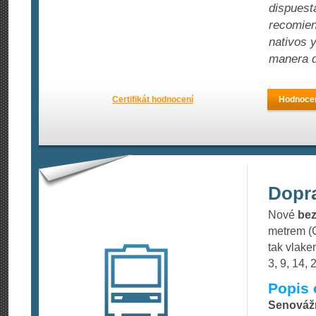
dispuest
recomien
nativos 
manera d
Certifikát hodnocení
Hodnocen
Dopr
Nové
bez
metrem (C
tak vlake
3, 9, 14, 
Popis 
Senováž