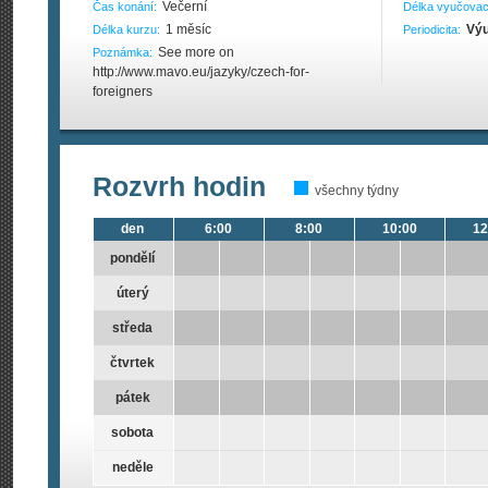
Večerní
Čas konání:
Délka vyučovac
1 měsíc
Výu
Délka kurzu:
Periodicita:
See more on
Poznámka:
http://www.mavo.eu/jazyky/czech-for-
foreigners
Rozvrh hodin
všechny týdny
den
6:00
8:00
10:00
12
pondělí
úterý
středa
čtvrtek
pátek
sobota
neděle