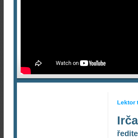
Lektor 
Irča
ředit