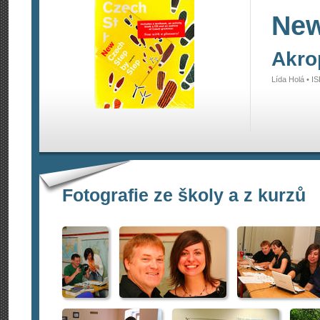
New
Akro
Lída Holá • 
Fotografie ze školy a z kurzů