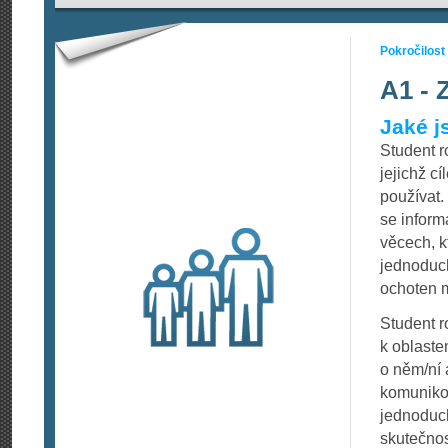
Pokročilost
A1 - 
Jaké j
Student 
jejichž c
používat.
se informa
věcech, k
jednoduch
ochoten m
Student r
k oblaste
o něm/ní 
komunikov
jednoduc
skutečno