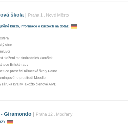
ová škola
|
Praha 1
, Nové Město
něné kurzy, informace o kurzech na dotaz.
osféra
rský sbor
 mluvčí
t složení mezinárodních zkoušek
tituce Britské rady
stituce prestižní německé školy Peine
arningového prostředí Moodle
a záruka kvality jakožto členové AIVD
 - Giramondo
|
Praha 12
, Modřany
RZY