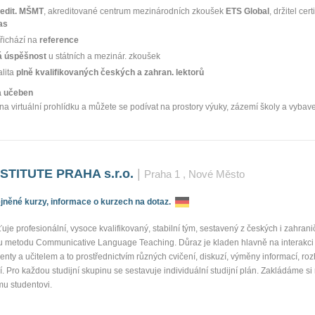
edit. MŠMT
, akreditované centrum mezinárodních zkoušek
ETS Global
, držitel cert
as
řichází na
reference
 úspěšnost
u státních a mezinár. zkoušek
alita
plně kvalifikovaných českých a zahran. lektorů
ka učeben
na virtuální prohlídku a můžete se podívat na prostory výuky, zázemí školy a vybav
TITUTE PRAHA s.r.o.
|
Praha 1
, Nové Město
něné kurzy, informace o kurzech na dotaz.
ťuje profesionální, vysoce kvalifikovaný, stabilní tým, sestavený z českých i zahranič
u metodu Communicative Language Teaching. Důraz je kladen hlavně na interakci 
denty a učitelem a to prostřednictvím různých cvičení, diskuzí, výměny informací, ro
. Pro každou studijní skupinu se sestavuje individuální studijní plán. Zakládáme si
mu studentovi.