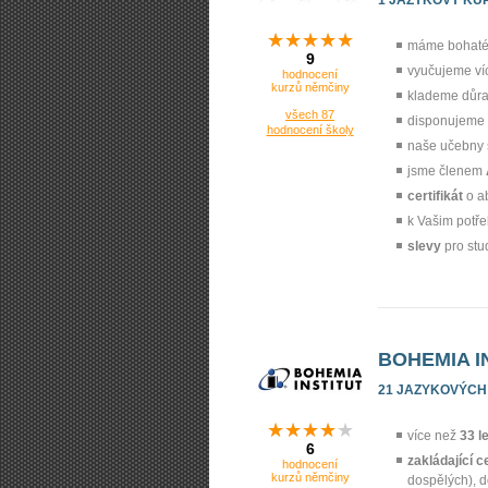
máme bohaté 
9
vyučujeme ví
hodnocení
kurzů němčiny
klademe důr
všech 87
disponujeme
hodnocení školy
naše učebny 
jsme členem
certifikát
o a
k Vašim potř
slevy
pro stu
BOHEMIA I
21 JAZYKOVÝCH
více než
33 l
6
zakládající c
hodnocení
kurzů němčiny
dospělých), 