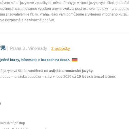
rávem státní jazykové zkoušky hl. města Prahy je v rámci jazykových škol ojediněl
pčností, garantovanou vysokou úrovní výuky a pestrostí své nabídky – a to „pod j
aším zřizovatelem je hl. m. Praha. Rádi vám pomůžeme s výběrem vhodného kurzu, 
rve bezplatně a nezávazně podívat.
芒果
|
|
Praha 3
, Vinohrady
2 pobočky
něné kurzy, informace o kurzech na dotaz.
ná jazyková škola zaměřená na
asijské a románské jazyky.
ngguo – pražská pobočka – slaví v roce 2026
už 10 let existence!
Učíme:
)
viduální přístup