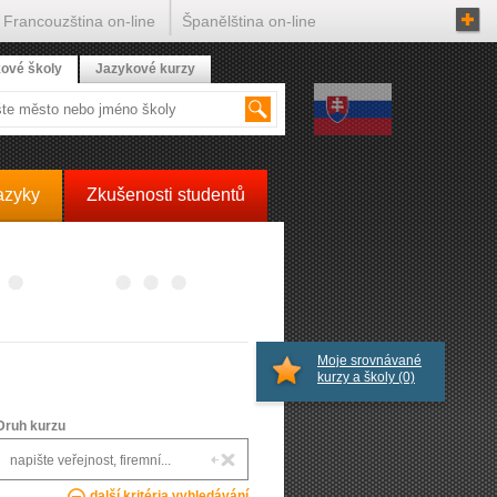
Francouzština on-line
Španělština on-line
ové školy
Jazykové kurzy
azyky
Zkušenosti studentů
Moje srovnávané
kurzy a školy
(0)
Druh kurzu
další kritéria vyhledávání