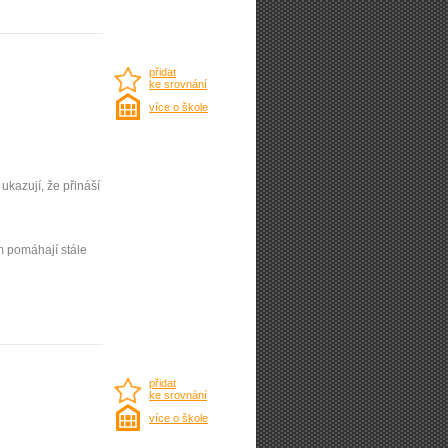
přidat
ke srovnání
více o škole
kazují, že přináší
m pomáhají stále
přidat
ke srovnání
více o škole