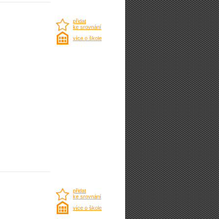
přidat
ke srovnání
více o škole
přidat
ke srovnání
více o škole