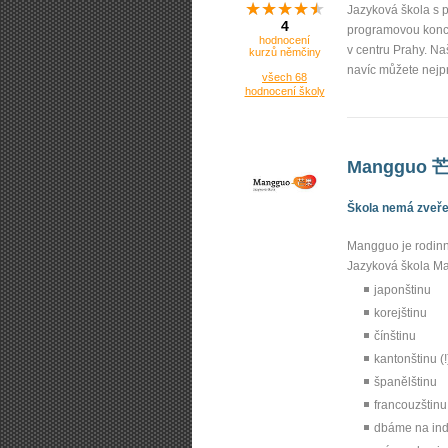
Jazyková škola s p
4
programovou konce
hodnocení
v centru Prahy. N
kurzů němčiny
navíc můžete nejp
všech 68
hodnocení školy
Mangguo 
Škola nemá zveřej
Mangguo je rodin
Jazyková škola Ma
japonštinu
korejštinu
čínštinu
kantonštinu (!
španělštinu
francouzštinu
dbáme na indi