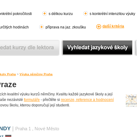
nkrétní pokročilosti
s délkou kurzu
s konkrétní intenzitou výuky
další kritéria
 určitých hodinách
příprava na jaz. zkoušku
koly Praha
>
Výuka němčiny Praha
Praze
ch kvalitní výuku kurzů němčiny. Kvalitu každé jazykové školy a její
 naše nezávislé
formuláře
- přečtěte si
recenze, reference a hodnocení
ovou školu, kterou doporučují její studenti.
ANDY
|
Praha 1
, Nové Město
RZ