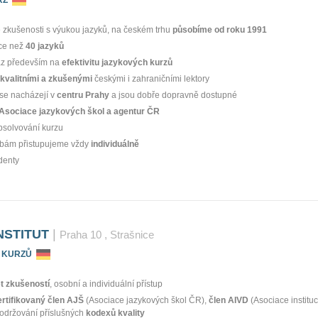
zkušenosti s výukou jazyků, na českém trhu
působíme od roku 1991
ce než
40 jazyků
az především na
efektivitu jazykových kurzů
kvalitními a zkušenými
českými i zahraničními lektory
se nacházejí v
centru Prahy
a jsou dobře dopravně dostupné
Asociace jazykových škol a agentur ČR
bsolvování kurzu
ebám přistupujeme vždy
individuálně
denty
NSTITUT
|
Praha 10
, Strašnice
 KURZŮ
et zkušeností
, osobní a individuální přístup
ertifikovaný člen AJŠ
(Asociace jazykových škol ČR),
člen AIVD
(Asociace instituc
dodržování příslušných
kodexů kvality