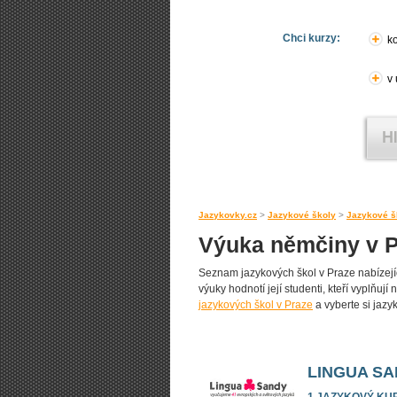
Chci kurzy:
ko
v
Jazykovky.cz
>
Jazykové školy
>
Jazykové š
Výuka němčiny v 
Seznam jazykových škol v Praze nabízející
výuky hodnotí její studenti, kteří vyplňují
jazykových škol v Praze
a vyberte si jazyk
LINGUA S
1 JAZYKOVÝ KU