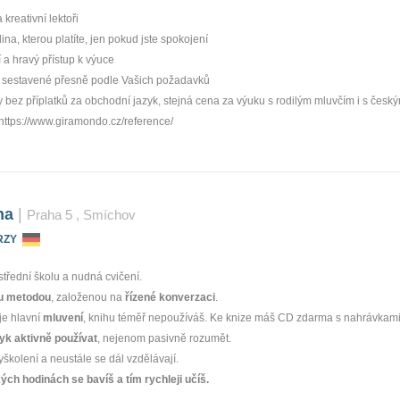
 kreativní lektoři
na, kterou platíte, jen pokud jste spokojení
 a hravý přístup k výuce
u sestavené přesně podle Vašich požadavků
bez příplatků za obchodní jazyk, stejná cena za výuku s rodilým mluvčím i s česk
https://www.gi­ramondo.cz/re­ference/
ha
|
Praha 5
, Smíchov
RZY
řední školu a nudná cvičení.
u metodou
, založenou na
řízené konverzaci
.
je hlavní
mluvení
, knihu téměř nepoužíváš. Ke knize máš CD zdarma s nahrávkami
zyk aktivně používat
, nejenom pasivně rozumět.
yškolení a neustále se dál vzdělávají.
ch hodinách se bavíš a tím rychleji učíš.