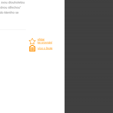
á svou dlouholetou
ednou střechou“
do kterého se
přidat
ke srovnání
více o škole