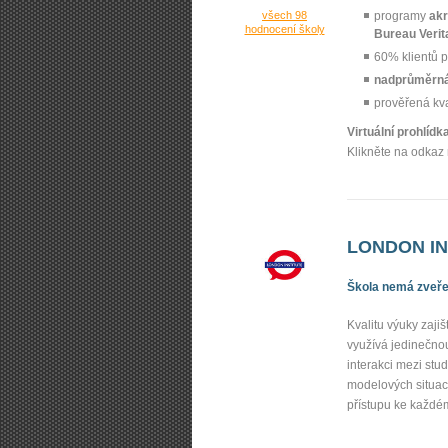
všech 98
programy
akr
hodnocení školy
Bureau Verit
60% klientů p
nadprůměrná
prověřená kv
Virtuální prohlíd
Klikněte na odkaz 
LONDON INS
Škola nemá zveřej
Kvalitu výuky zajiš
využívá jedinečno
interakci mezi stu
modelových situací
přístupu ke každé