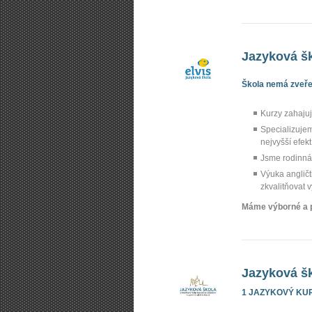
Jazyková š
Škola nemá zveřej
Kurzy zahaju
Specializujem
nejvyšší efekt
Jsme rodinná 
Výuka angličt
zkvalitňovat 
Máme výborné a př
Jazyková šk
1 JAZYKOVÝ KU