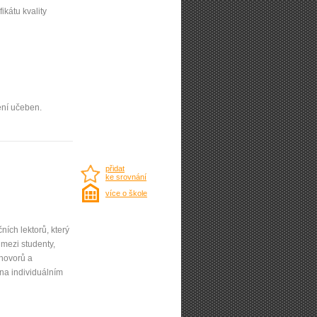
ifikátu kvality
ení učeben.
přidat
ke srovnání
více o škole
ních lektorů, který
mezi studenty,
zhovorů a
 na individuálním