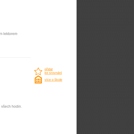
ým lektorem
přidat
ke srovnání
více o škole
 všech hodin.