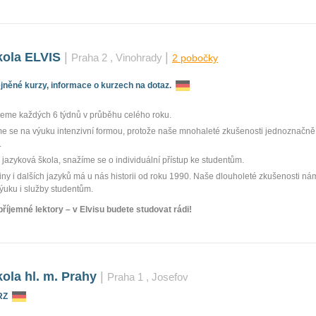
kola ELVIS
|
|
Praha 2
, Vinohrady
2 pobočky
něné kurzy, informace o kurzech na dotaz.
jeme každých 6 týdnů v průběhu celého roku.
e se na výuku intenzivní formou, protože naše mnohaleté zkušenosti jednoznačně u
.
jazyková škola, snažíme se o individuální přístup ke studentům.
iny i dalších jazyků má u nás historii od roku 1990. Naše dlouholeté zkušenosti ná
výuku i služby studentům.
íjemné lektory – v Elvisu budete studovat rádi!
ola hl. m. Prahy
|
Praha 1
, Josefov
RZ