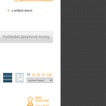
v určitých dnech
15
30
50
75
100
přidat
ke srovnání
více o škole