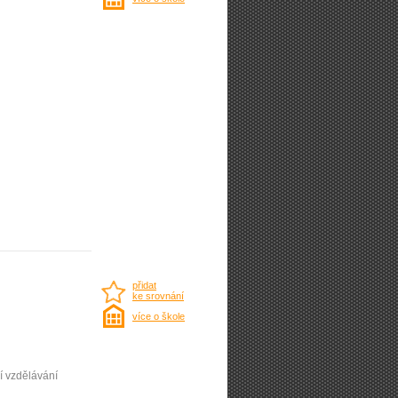
přidat
ke srovnání
více o škole
í vzdělávání