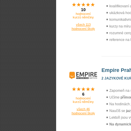
kvalifikovaní a
10
ukázková hodi
hodnocení
kurzů němčiny
komunikativní
všech 113
kurzy na mír
hodnocení školy
rozumné ceny 
reference na 
Empire Pra
2 JAZYKOVÉ KU
Zapomeň na st
6
Učíme
přímo
hodnocení
kurzů němčiny
Na hodinách 
všech 46
Naučíš se
ja
hodnocení školy
Lektoři jsou v
Na dynamický