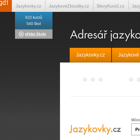
Jazykovky.cz
JazykovéZkoušky.cz
SlevyKurzů.cz
Jaz
622 kurzů
Italština on-line
Tlumočení-Překlady.cz
Překládá.cz
T
540 škol
přidat školu
Jazykovky.cz
Jazykové
Míst