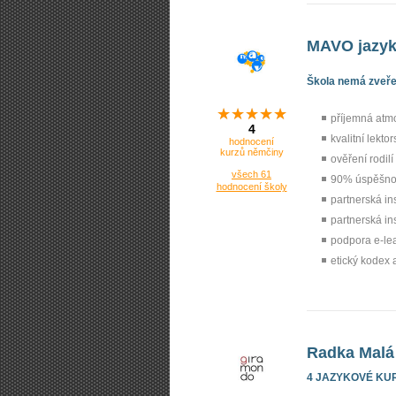
MAVO jazyk
Škola nemá zveřej
příjemná atm
4
kvalitní lekto
hodnocení
kurzů němčiny
ověření rodilí
všech 61
90% úspěšnos
hodnocení školy
partnerská ins
partnerská in
podpora e-le
etický kodex 
Radka Malá
4 JAZYKOVÉ KU