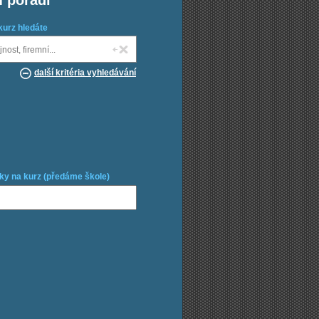
m poradí
kurz hledáte
další kritéria vyhledávání
ky na kurz (předáme škole)