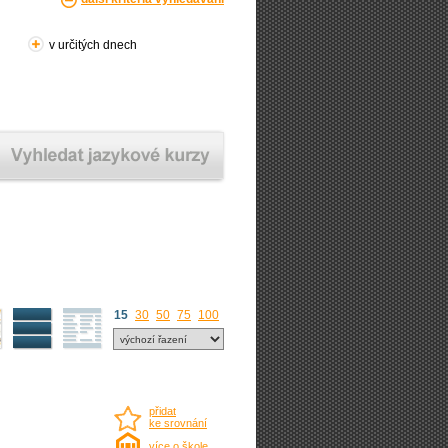
v určitých dnech
15
30
50
75
100
přidat
ke srovnání
více o škole