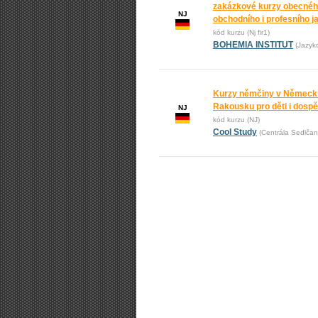
zakázkové kurzy obecnéh
NJ
obchodního i profesního j
kód kurzu (Nj fir1)
BOHEMIA INSTITUT
(Jazyk
Kurzy němčiny v Německ
Rakousku pro děti i dospě
NJ
kód kurzu (NJ)
Cool Study
(Centrála Sedlčan