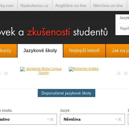
yky.com
Nazkušenou.cz
Angličtina on-line
Němčina on-line
lumočí.cz
Jazyk
 kurzy
Jazykové školy
Nejlepší lektoři
Jak na j
Doporučené jazykové školy
o studia
Jazyk