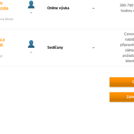
o,
390-790
azyka
Online výuka
–
hodinu 
–
ová škola)
Ceno
u a
nabí
lé
připrav
Sedlčany
–
zákl
–
požad
y)
klien
O
Zahr