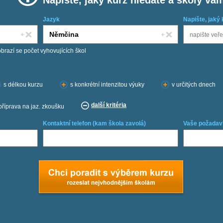
Napište, jaký kurz hledáte a školy vá
Jazyk
Napište, jaký 
obrazí se počet vyhovujících škol
s délkou kurzu
s konkrétní intenzitou výuky
v určitých dnech
další kritéria
příprava na jaz. zkoušku
Kontaktní telefon (kam škola zavolá)
Vaše požadav