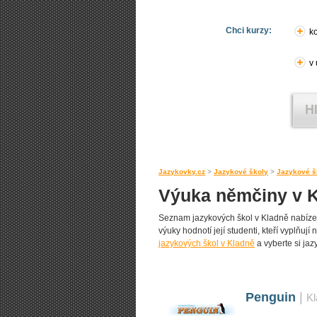
Chci kurzy:
ko
v
Jazykovky.cz
>
Jazykové školy
>
Jazykové š
Výuka němčiny v 
Seznam jazykových škol v Kladně nabízejíc
výuky hodnotí její studenti, kteří vyplňují
jazykových škol v Kladně
a vyberte si jaz
Penguin
|
Kl