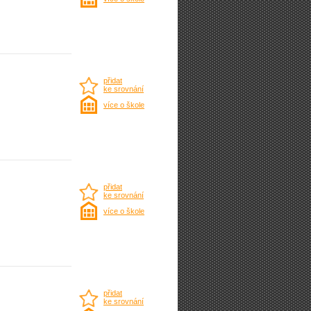
přidat
ke srovnání
více o škole
přidat
ke srovnání
více o škole
přidat
ke srovnání