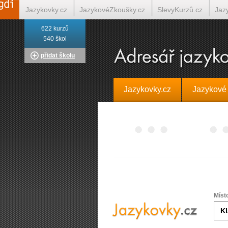
Jazykovky.cz
JazykovéZkoušky.cz
SlevyKurzů.cz
Jaz
622 kurzů
Italština on-line
Tlumočení-Překlady.cz
Překládá.cz
T
540 škol
přidat školu
Jazykovky.cz
Jazykové
Míst