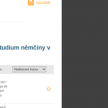
více o škole
studium němčiny v
a
 Kč /
 po 60
ách
ky
áleží