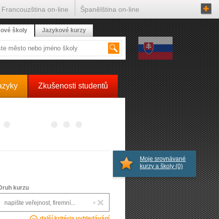
Francouzština on-line
Španělština on-line
ové školy
Jazykové kurzy
azyky
Zkušenosti studentů
Moje srovnávané
kurzy a školy
(0)
Druh kurzu
další kritéria vyhledávání