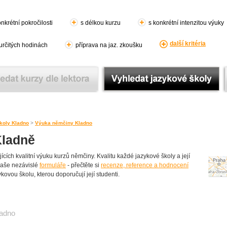
nkrétní pokročilosti
s délkou kurzu
s konkrétní intenzitou výuky
další kritéria
 určitých hodinách
příprava na jaz. zkoušku
koly Kladno
>
Výuka němčiny Kladno
Kladně
ích kvalitní výuku kurzů němčiny. Kvalitu každé jazykové školy a její
 naše nezávislé
formuláře
- přečtěte si
recenze, reference a hodnocení
ykovou školu, kterou doporučují její studenti.
adno