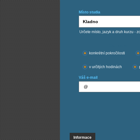
Místo studia
Určete místo, jazyk a druh kurzu - z
Chci kurzy:
konkrétní pokročilosti
v určitých hodinách
Váš e-mail
Informace