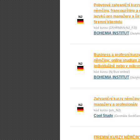
Pobytové zahraniční kurz
němčiny, francouzštiny a 
jazyků pro manažery a ši
NJ
firemní klientelu
kód kurzu (ZAHRMAN-NJ_FJ))
BOHEMIA INSTITUT
(Jazyk
Business a profesní kurz
němčiny: online studium 
NJ
individuálně nebo v mikr
kód kurzu (Nj Bus online)
BOHEMIA INSTITUT
(Jazyk
Zahraniční kurzy němčiny
manažery a profesionály
NJ
kód kurzu (job_NJ)
Cool Study
(Centrála Sedlčan
FIREMNÍ KURZY NĚMČINY