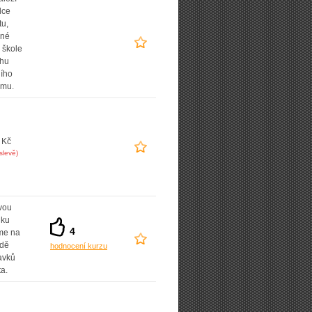
lce
tu,
ané
 škole
uhu
ního
amu.
 Kč
slevě)
vou
dku
4
íme na
adě
hodnocení kurzu
avků
ta.