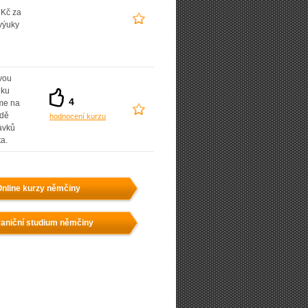
 Kč za
výuky
vou
dku
4
íme na
adě
hodnocení kurzu
avků
ta.
nline kurzy němčiny
aniční studium němčiny