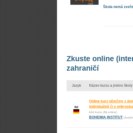
Škola nemá zveřej
Zkuste online (int
zahraničí
Jazyk
Název kurzu a jméno školy
Online kurz němčiny z do
individuálně či v mikrosk
NJ
kód kurzu (Nj online)
BOHEMIA INSTITUT
(Jazyk