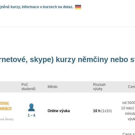
něné kurzy, informace o kurzech na dotaz.
ernetové, skype) kurzy němčiny nebo 
Poč.
Rozsah
Město
Cen
studentů
výuky
mova:
od 5600
upinách
10 lekcí
Online výuka
10 h
(1x1h)
minut
1 – 4
výu
ová škola)
Cena z