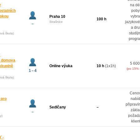
y
na dé
ostatních
poby
rokou
vybr
Praha 10
100 h
jazykové
Strašnice
–
a dr
studij
ová škola)
progr
y
z domova
5 600
oskupině
Online výuka
10 h
(1x1h)
(po 15% 
1 – 4
ová škola)
Ceno
 pro
nabí
připrav
Sedlčany
–
zákl
–
požad
y)
klien
 -