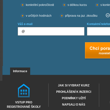
konkrétní pokročilosti
s délkou kurzu
s konkr
v určitých hodinách
příprava na jaz. zkoušku
Váš e-mail
Kontaktní telefo
Informace
JAK SI VYBRAT KURZ
PROHLÁŠENÍ K INZERCI
PODMÍNKY UŽITÍ
VSTUP PRO
NAPSALI O NÁS
REGISTROVANÉ ŠKOLY