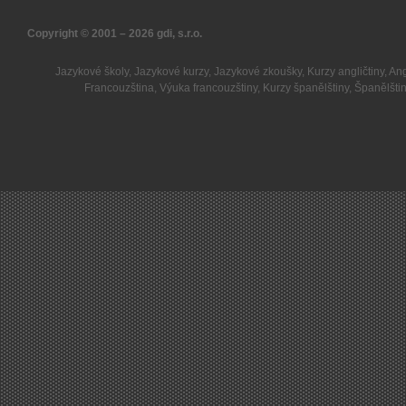
Copyright © 2001 – 2026
gdi, s.r.o.
Jazykové školy
,
Jazykové kurzy
,
Jazykové zkoušky
,
Kurzy angličtiny
,
Ang
Francouzština
,
Výuka francouzštiny
,
Kurzy španělštiny
,
Španělšti