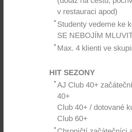
(dotaz na cestu, pochv
v restauraci apod)
Studenty vedeme ke k
SE NEBOJÍM MLUVIT
Max. 4 klienti ve skup
HIT SEZONY
AJ Club 40+ začátečníc
40+
Club 40+ / dotované k
Club 60+
Chroničtí začátečníci 