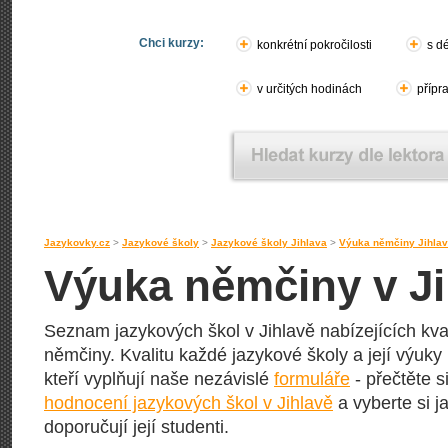
Chci kurzy:
konkrétní pokročilosti
s d
v určitých hodinách
přípr
Jazykovky.cz
>
Jazykové školy
>
Jazykové školy Jihlava
>
Výuka němčiny Jihla
Výuka němčiny v Ji
Seznam jazykových škol v Jihlavě nabízejících kva
němčiny. Kvalitu každé jazykové školy a její výuky h
kteří vyplňují naše nezávislé
formuláře
- přečtěte s
hodnocení jazykových škol v Jihlavě
a vyberte si j
doporučují její studenti.