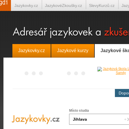
Jazykovky.cz
JazykovéZkoušky.cz
SlevyKurzů.cz
Jaz
Španělština on-line
Italština on-line
Tlumočení-Překlady.
Jazykovky.cz
Jazykové kurzy
Jazykové šk
Dopor
Místo studia