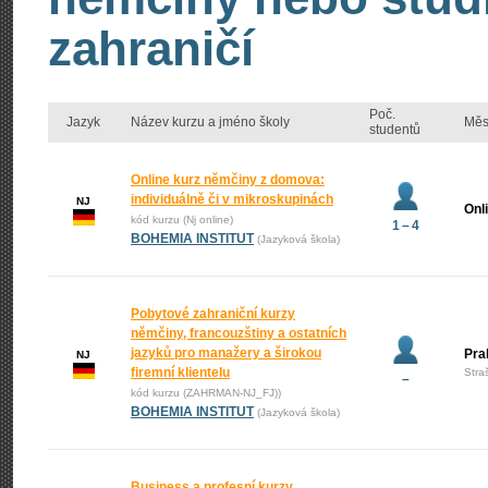
zahraničí
Poč.
Jazyk
Název kurzu a jméno školy
Měs
studentů
Online kurz němčiny z domova:
individuálně či v mikroskupinách
NJ
Onl
kód kurzu (Nj online)
1 – 4
BOHEMIA INSTITUT
(Jazyková škola)
Pobytové zahraniční kurzy
němčiny, francouzštiny a ostatních
jazyků pro manažery a širokou
Pra
NJ
firemní klientelu
Stra
–
kód kurzu (ZAHRMAN-NJ_FJ))
BOHEMIA INSTITUT
(Jazyková škola)
Business a profesní kurzy