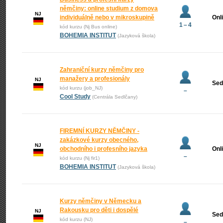
němčiny: online studium z domova
NJ
individuálně nebo v mikroskupině
Onl
1 – 4
kód kurzu (Nj Bus online)
BOHEMIA INSTITUT
(Jazyková škola)
Zahraniční kurzy němčiny pro
manažery a profesionály
NJ
Sed
kód kurzu (job_NJ)
–
Cool Study
(Centrála Sedlčany)
FIREMNÍ KURZY NĚMČINY -
zakázkové kurzy obecného,
NJ
obchodního i profesního jazyka
Onl
–
kód kurzu (Nj fir1)
BOHEMIA INSTITUT
(Jazyková škola)
Kurzy němčiny v Německu a
Rakousku pro děti i dospělé
NJ
Sed
kód kurzu (NJ)
–