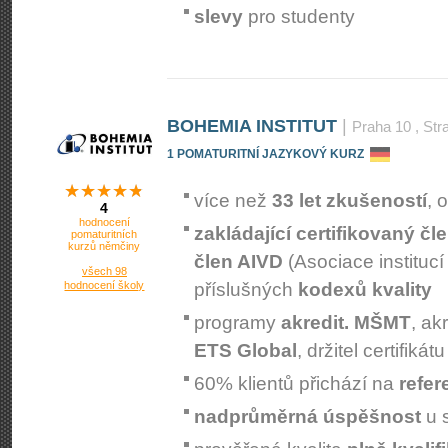
slevy
pro studenty
BOHEMIA INSTITUT
|
Praha 10
, Str
1 POMATURITNÍ JAZYKOVÝ KURZ
více než
33 let zkušeností
, 
4
hodnocení
zakládající certifikovaný čl
pomaturitních
kurzů němčiny
člen AIVD
(Asociace instituc
všech 98
hodnocení školy
příslušných
kodexů kvality
programy
akredit. MŠMT
, a
ETS Global
, držitel certifikát
60% klientů přichází na
refer
nadprůměrná úspěšnost
u s