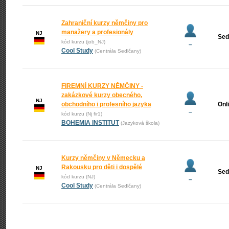
Zahraniční kurzy němčiny pro
manažery a profesionály
NJ
Sed
kód kurzu (job_NJ)
–
Cool Study
(Centrála Sedlčany)
FIREMNÍ KURZY NĚMČINY -
zakázkové kurzy obecného,
NJ
obchodního i profesního jazyka
Onl
–
kód kurzu (Nj fir1)
BOHEMIA INSTITUT
(Jazyková škola)
Kurzy němčiny v Německu a
Rakousku pro děti i dospělé
NJ
Sed
kód kurzu (NJ)
–
Cool Study
(Centrála Sedlčany)