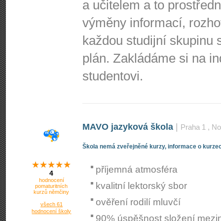
a učitelem a to prostředn
výměny informací, rozho
každou studijní skupinu s
plán. Zakládáme si na i
studentovi.
MAVO jazyková škola
|
Praha 1
, No
Škola nemá zveřejněné kurzy, informace o kurzec
příjemná atmosféra
4
hodnocení
kvalitní lektorský sbor
pomaturitních
kurzů němčiny
ověření rodilí mluvčí
všech 61
hodnocení školy
90% úspěšnost složení mezi