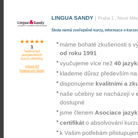
LINGUA SANDY
|
Praha 1
, Nové Měs
Škola nemá zveřejněné kurzy, informace o kurzec
máme bohaté zkušenosti s v
1
hodnocení
od roku 1991
pomaturitních
kurzů němčiny
vyučujeme více než
40 jazy
všech 87
hodnocení školy
klademe důraz především n
disponujeme
kvalitními a z
naše učebny se nacházejí v
dostupné
jsme členem
Asociace jazyk
certifikát
o absolvování kurz
k Vašim potřebám přistupuj