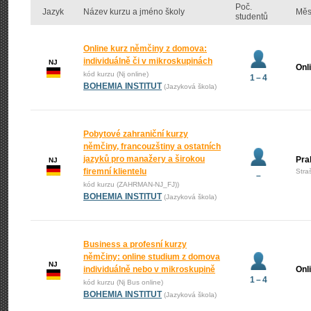
Poč.
Jazyk
Název kurzu a jméno školy
Měs
studentů
Online kurz němčiny z domova:
individuálně či v mikroskupinách
NJ
Onl
kód kurzu (Nj online)
1 – 4
BOHEMIA INSTITUT
(Jazyková škola)
Pobytové zahraniční kurzy
němčiny, francouzštiny a ostatních
jazyků pro manažery a širokou
Pra
NJ
firemní klientelu
Stra
–
kód kurzu (ZAHRMAN-NJ_FJ))
BOHEMIA INSTITUT
(Jazyková škola)
Business a profesní kurzy
němčiny: online studium z domova
NJ
individuálně nebo v mikroskupině
Onl
1 – 4
kód kurzu (Nj Bus online)
BOHEMIA INSTITUT
(Jazyková škola)