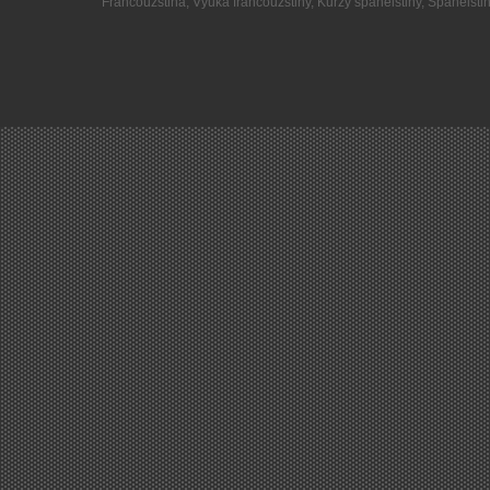
Francouzština
,
Výuka francouzštiny
,
Kurzy španělštiny
,
Španělšti