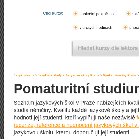
Chci kurzy:
konkrétní pokročilosti
s d
v určitých hodinách
přípr
Jazykovky.cz
>
Jazykové školy
>
Jazykové školy Praha
>
Výuka němčiny Praha
Pomaturitní studiu
Seznam jazykových škol v Praze nabízejících kvali
studia němčiny. Kvalitu každé jazykové školy a jej
hodnotí její studenti, kteří vyplňují naše nezávislé
recenze, reference a hodnocení jazykových škol v
jazykovou školu, kterou doporučují její studenti.