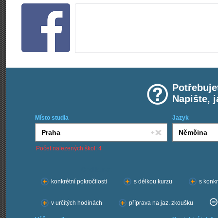
Potřebuje
Napište, 
Místo studia
Jazyk
Počet nalezených škol: 4
Chci kurzy:
konkrétní pokročilosti
s délkou kurzu
s konkr
v určitých hodinách
příprava na jaz. zkoušku