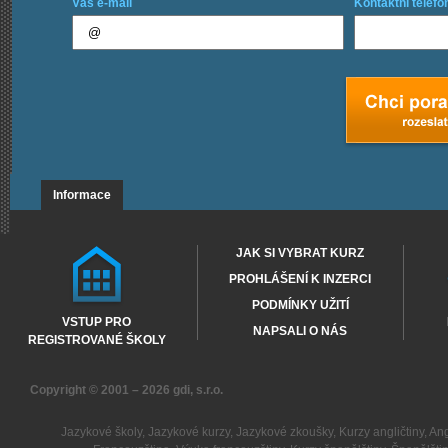
Váš e-mail
Kontaktní telefo
Informace
JAK SI VYBRAT KURZ
PROHLÁŠENÍ K INZERCI
PODMÍNKY UŽITÍ
VSTUP PRO
NAPSALI O NÁS
REGISTROVANÉ ŠKOLY
Copyright © 2001 – 2026
gdi, s.r.o.
Jazykové školy
,
Jazykové kurzy
,
Jazykové zkoušky
,
Kurzy angličtiny
,
Ang