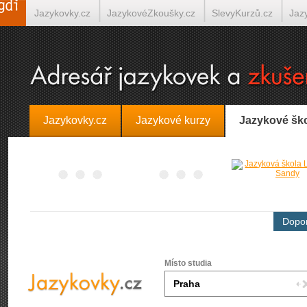
Jazykovky.cz
JazykovéZkoušky.cz
SlevyKurzů.cz
Jaz
Španělština on-line
Italština on-line
Tlumočení-Překlady.
Jazykovky.cz
Jazykové kurzy
Jazykové šk
Dopor
Místo studia