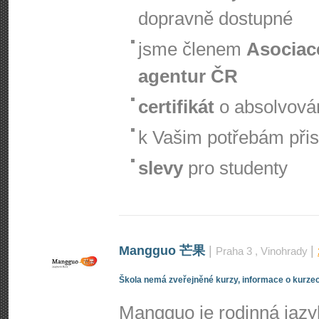
dopravně dostupné
jsme členem
Asociac
agentur ČR
certifikát
o absolvová
k Vašim potřebám při
slevy
pro studenty
Mangguo 芒果
|
|
Praha 3
, Vinohrady
Škola nemá zveřejněné kurzy, informace o kurzec
Mangguo je rodinná jaz