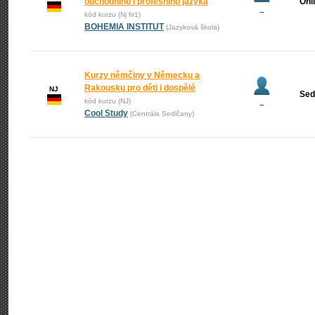
obchodního i profesního jazyka
Onl
–
kód kurzu (Nj fir1)
BOHEMIA INSTITUT
(Jazyková škola)
Kurzy němčiny v Německu a
Rakousku pro děti i dospělé
NJ
Sed
kód kurzu (NJ)
–
Cool Study
(Centrála Sedlčany)