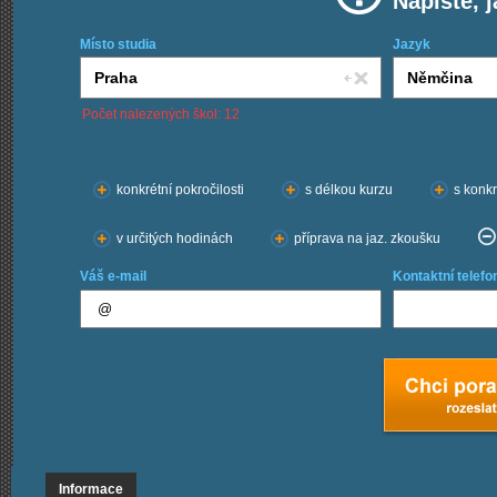
Napište, 
Místo studia
Jazyk
Počet nalezených škol: 12
Chci kurzy:
konkrétní pokročilosti
s délkou kurzu
s konkr
v určitých hodinách
příprava na jaz. zkoušku
Váš e-mail
Kontaktní telefo
Informace