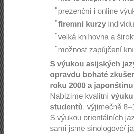
prezenční i online výu
firemní kurzy
individu
velká knihovna a širo
možnost zapůjčení knih
S výukou asijských ja
opravdu bohaté zkušen
roku 2000 a japonštinu 
Nabízíme kvalitní
výuku
studentů
, výjimečně 8–
S výukou orientálních j
sami jsme sinologové/ j