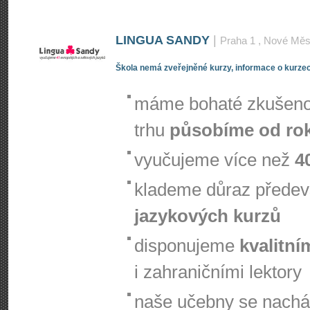
LINGUA SANDY
|
Praha 1
, Nové Měs
Škola nemá zveřejněné kurzy, informace o kurzec
máme bohaté zkušenos
trhu
působíme od ro
vyučujeme více než
4
klademe důraz přede
jazykových kurzů
disponujeme
kvalitní
i zahraničními lektory
naše učebny se nachá