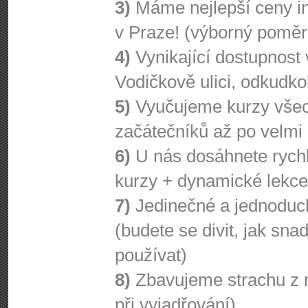
3)
Máme nejlepší ceny in
v Praze! (výborný poměr 
4)
Vynikající dostupnost 
Vodičkově ulici, odkudko
5)
Vyučujeme kurzy všec
začátečníků až po velmi 
6)
U nás dosáhnete rychle
kurzy + dynamické lekce 
7)
Jedinečné a jednoduch
(budete se divit, jak sna
používat)
8)
Zbavujeme strachu z 
při vyjadřování)