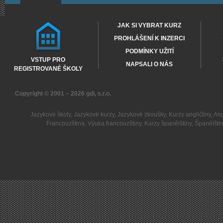
JAK SI VYBRAT KURZ
PROHLÁŠENÍ K INZERCI
PODMÍNKY UŽITÍ
VSTUP PRO
NAPSALI O NÁS
REGISTROVANÉ ŠKOLY
Copyright © 2001 – 2026
gdi, s.r.o.
Jazykové školy
,
Jazykové kurzy
,
Jazykové zkoušky
,
Kurzy angličtiny
,
Ang
Francouzština
,
Výuka francouzštiny
,
Kurzy španělštiny
,
Španělšti