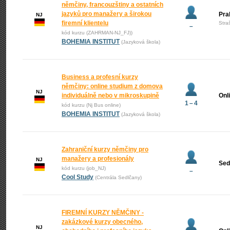
němčiny, francouzštiny a ostatních
jazyků pro manažery a širokou
Pra
NJ
firemní klientelu
Stra
–
kód kurzu (ZAHRMAN-NJ_FJ))
BOHEMIA INSTITUT
(Jazyková škola)
Business a profesní kurzy
němčiny: online studium z domova
NJ
individuálně nebo v mikroskupině
Onl
1 – 4
kód kurzu (Nj Bus online)
BOHEMIA INSTITUT
(Jazyková škola)
Zahraniční kurzy němčiny pro
manažery a profesionály
NJ
Sed
kód kurzu (job_NJ)
–
Cool Study
(Centrála Sedlčany)
FIREMNÍ KURZY NĚMČINY -
zakázkové kurzy obecného,
NJ