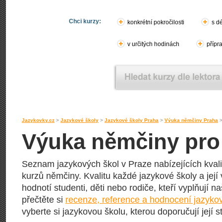
Chci kurzy:
konkrétní pokročilosti
s d
v určitých hodinách
přípr
Jazykovky.cz
>
Jazykové školy
>
Jazykové školy Praha
>
Výuka němčiny Praha
Výuka němčiny pro 
Seznam jazykových škol v Praze nabízejících kvali
kurzů němčiny. Kvalitu každé jazykové školy a její
hodnotí studenti, děti nebo rodiče, kteří vyplňují 
přečtěte si
recenze, reference a hodnocení jazyko
vyberte si jazykovou školu, kterou doporučují její s