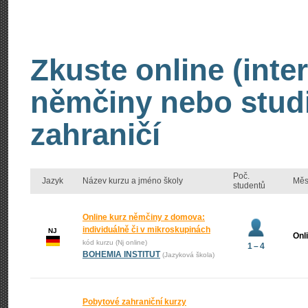
Zkuste online (inte
němčiny nebo stud
zahraničí
Poč.
Jazyk
Název kurzu a jméno školy
Měs
studentů
Online kurz němčiny z domova:
individuálně či v mikroskupinách
NJ
Onl
kód kurzu (Nj online)
1 – 4
BOHEMIA INSTITUT
(Jazyková škola)
Pobytové zahraniční kurzy