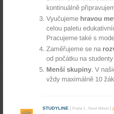
kontinuálně připravuje
Vyučujeme
hravou me
celou paletu edukativníc
Pracujeme také s moder
Zaměřujeme se na
roz
od počátku na studenty 
Menší skupiny
. V naš
vždy maximálně 10 žáků
STUDYLINE
|
|
Praha 1
, Nové Město