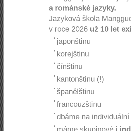
a románské jazyky.
Jazyková škola Mangguo
v roce 2026
už 10 let ex
japonštinu
korejštinu
čínštinu
kantonštinu (!)
španělštinu
francouzštinu
dbáme na individuální 
máme skupinové
i in