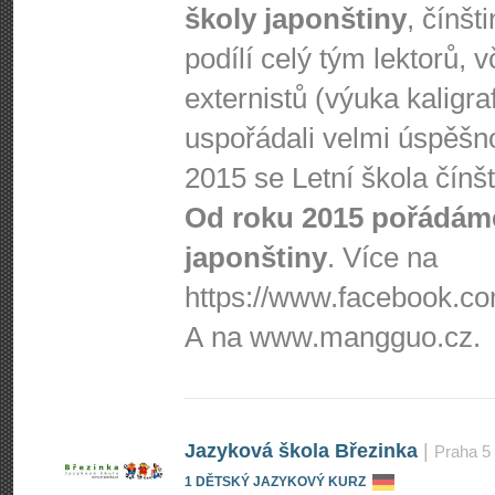
školy japonštiny
, čínšt
podílí celý tým lektorů, 
externistů (výuka kaligra
uspořádali velmi úspěšnou
2015 se Letní škola čínš
Od roku 2015 pořádáme
japonštiny
. Více na
https://www.fa­cebook.com
A na www.mangguo.cz.
Jazyková škola Březinka
|
Praha 5
1 DĚTSKÝ JAZYKOVÝ KURZ