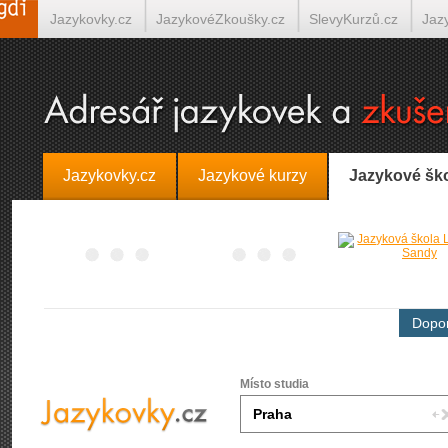
Jazykovky.cz
JazykovéZkoušky.cz
SlevyKurzů.cz
Jaz
Španělština on-line
Italština on-line
Tlumočení-Překlady.
Jazykovky.cz
Jazykové kurzy
Jazykové šk
Dopor
Místo studia