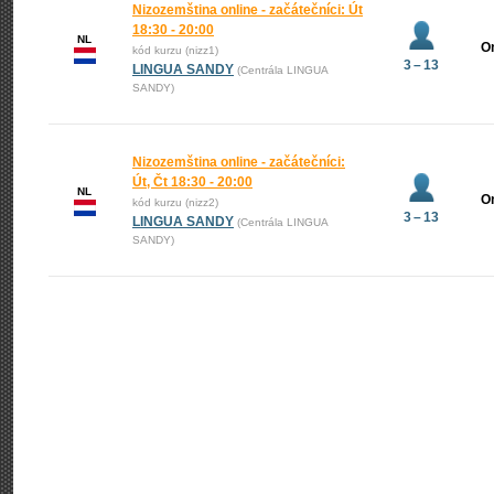
Nizozemština online - začátečníci: Út
18:30 - 20:00
NL
O
kód kurzu (nizz1)
3 – 13
LINGUA SANDY
(Centrála LINGUA
SANDY)
Nizozemština online - začátečníci:
Út, Čt 18:30 - 20:00
NL
O
kód kurzu (nizz2)
3 – 13
LINGUA SANDY
(Centrála LINGUA
SANDY)