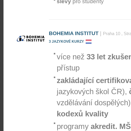
slevy
pro studenty
BOHEMIA INSTITUT
|
Praha 10
, Str
3 JAZYKOVÉ KURZY
více než
33 let zkuše
přístup
zakládající certifiko
jazykových škol ČR),
vzdělávání dospělých)
kodexů kvality
programy
akredit. M