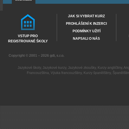
JAK SI VYBRAT KURZ
PROHLÁŠENÍ K INZERCI
PODMÍNKY UŽITÍ
VSTUP PRO
NAPSALI O NÁS
REGISTROVANÉ ŠKOLY
Copyright © 2001 – 2026
gdi, s.r.o.
Jazykové školy
,
Jazykové kurzy
,
Jazykové zkoušky
,
Kurzy angličtiny
,
Ang
Francouzština
,
Výuka francouzštiny
,
Kurzy španělštiny
,
Španělšti