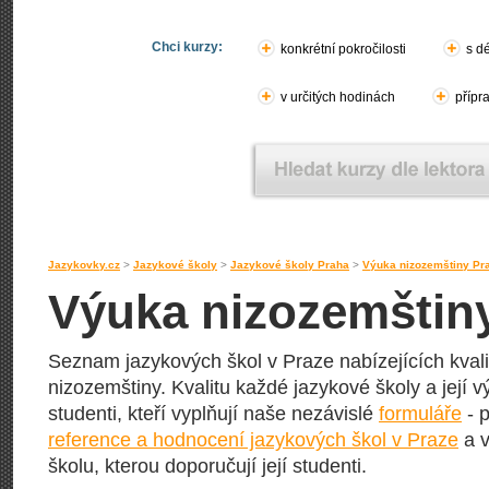
Chci kurzy:
konkrétní pokročilosti
s d
v určitých hodinách
přípr
Jazykovky.cz
>
Jazykové školy
>
Jazykové školy Praha
>
Výuka nizozemštiny Pr
Výuka nizozemštiny
Seznam jazykových škol v Praze nabízejících kvali
nizozemštiny. Kvalitu každé jazykové školy a její vý
studenti, kteří vyplňují naše nezávislé
formuláře
- p
reference a hodnocení jazykových škol v Praze
a v
školu, kterou doporučují její studenti.