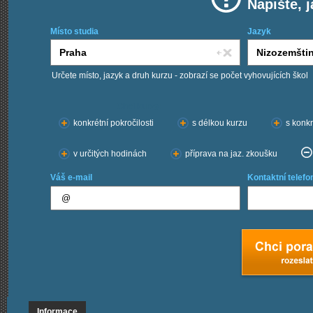
Napište, 
Místo studia
Jazyk
Určete místo, jazyk a druh kurzu - zobrazí se počet vyhovujících škol
Chci kurzy:
konkrétní pokročilosti
s délkou kurzu
s konkr
v určitých hodinách
příprava na jaz. zkoušku
Váš e-mail
Kontaktní telefo
Informace