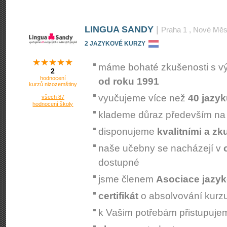
LINGUA SANDY
|
Praha 1
, Nové Měs
2 JAZYKOVÉ KURZY
máme bohaté zkušenosti s v
2
hodnocení
od roku 1991
kurzů nizozemštiny
vyučujeme více než
40 jazy
všech 87
hodnocení školy
klademe důraz především n
disponujeme
kvalitními a z
naše učebny se nacházejí v
dostupné
jsme členem
Asociace jazyk
certifikát
o absolvování kurz
k Vašim potřebám přistupuj