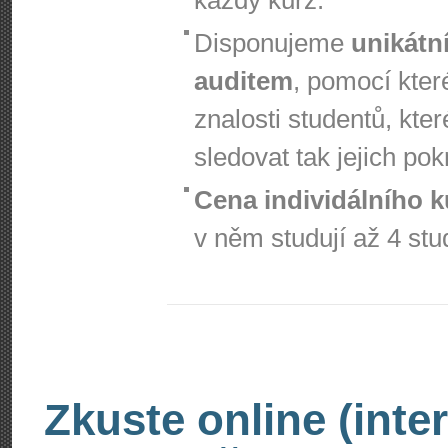
každý kurz.
Disponujeme
unikátn
auditem
, pomocí kter
znalosti studentů, kte
sledovat tak jejich pok
Cena individálního k
v něm studují až 4 stu
Zkuste online (inte