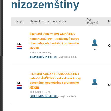
nizozemštiny
Poč.
Jazyk
Název kurzu a jméno školy
M
studentů
FIREMNÍ KURZY HOLANDŠTINY
nebo NORŠTINY - zakázkové kurzy
obecného, obchodního i profesního
NL
O
jazyka
–
kód kurzu (H+N fir)
BOHEMIA INSTITUT
(Jazyková škola)
FIREMNÍ KURZY FRANCOUZŠTINY
nebo VLÁMŠTINY - zakázkové kurzy
obecného, obchodního i profesního
NL
O
jazyka
–
kód kurzu (Fj+V fir)
BOHEMIA INSTITUT
(Jazyková škola)