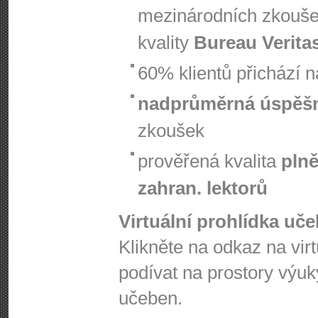
mezinárodních zkouš
kvality
Bureau Verita
60% klientů přichází 
nadprůměrná úspěš
zkoušek
prověřená kvalita
plně
zahran. lektorů
Virtuální prohlídka uč
Klikněte na odkaz na vir
podívat na prostory výuk
učeben.