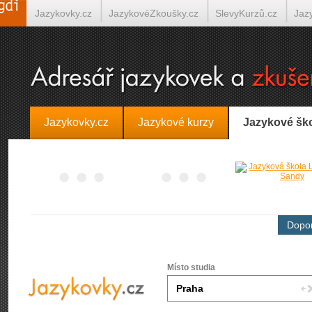
Jazykovky.cz
JazykovéZkoušky.cz
SlevyKurzů.cz
Jaz
Španělština on-line
Italština on-line
Tlumočení-Překlady.
Jazykovky.cz
Jazykové kurzy
Jazykové šk
Dopor
Místo studia