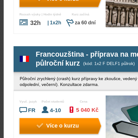
Rozsah výuky | Hodin týdně
Kurz začíná
32h
| 1x2h
za 60 dní
Francouzština - příprava na 
půlroční kurz
(kód: 1x2 F DELF1 půlrok)
Půlroční zrychlený (crash) kurz přípravy ke zkoušce, veden
odpolední, večerní). Konzultace zdarma.
Vyuč. jazyk
Počet studentů
Cena
5 040 Kč
FR
4-10
Více o kurzu