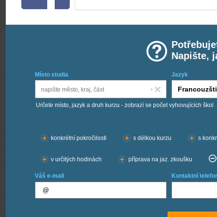
Potřebuje
Napište, 
Místo studia
Jazyk
Určete místo, jazyk a druh kurzu - zobrazí se počet vyhovujících škol
Chci kurzy:
konkrétní pokročilosti
s délkou kurzu
s konkr
v určitých hodinách
příprava na jaz. zkoušku
Váš e-mail
Kontaktní telefo