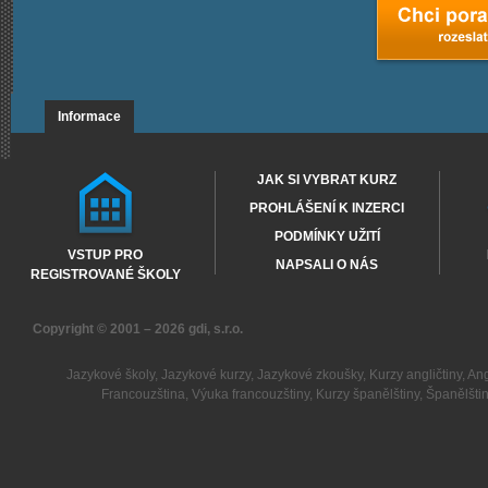
Informace
JAK SI VYBRAT KURZ
PROHLÁŠENÍ K INZERCI
PODMÍNKY UŽITÍ
VSTUP PRO
NAPSALI O NÁS
REGISTROVANÉ ŠKOLY
Copyright © 2001 – 2026
gdi, s.r.o.
Jazykové školy
,
Jazykové kurzy
,
Jazykové zkoušky
,
Kurzy angličtiny
,
Ang
Francouzština
,
Výuka francouzštiny
,
Kurzy španělštiny
,
Španělšti