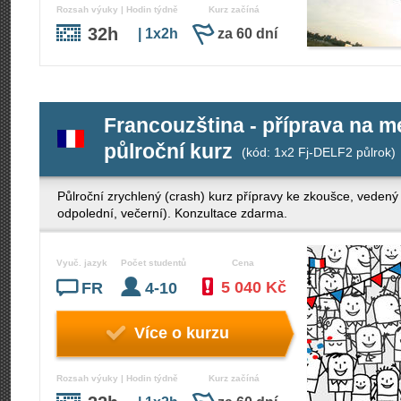
Rozsah výuky | Hodin týdně
Kurz začíná
32h
| 1x2h
za 60 dní
Francouzština - příprava na 
půlroční kurz
(kód: 1x2 Fj-DELF2 půlrok)
Půlroční zrychlený (crash) kurz přípravy ke zkoušce, veden
odpolední, večerní). Konzultace zdarma.
Vyuč. jazyk
Počet studentů
Cena
5 040 Kč
FR
4-10
Více o kurzu
Rozsah výuky | Hodin týdně
Kurz začíná