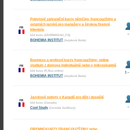
Pobytové zahraniční kurzy němčiny, francouzštiny a
ostatních jazyků pro manažery a širokou firemní
FR
klientelu
–
kód kurzu (ZAHRMAN-NJ_FJ))
BOHEMIA INSTITUT
(Jazyková škola)
Business a profesní kurzy francouzštiny: online
studium z domova individuálně nebo v mikroskupině
FR
kód kurzu (Fj Bus online)
1 –
BOHEMIA INSTITUT
(Jazyková škola)
Jazykové pobyty v Kanadě pro děti i dospělé
FR
kód kurzu (Canada)
–
Cool Study
(Centrála Sedlčany)
FIREMNÍ KURZY FRANCOUZŠTINY nebo