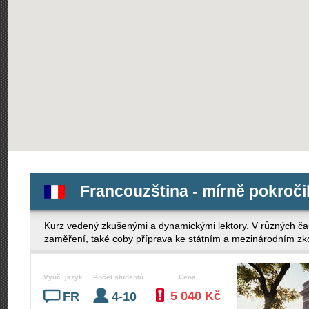
Francouzština - mírně pokročil
Kurz vedený zkušenými a dynamickými lektory. V různých ča
zaměření, také coby příprava ke státním a mezinárodním z
Vyuč. jazyk
Počet studentů
Cena
5 040 Kč
FR
4-10