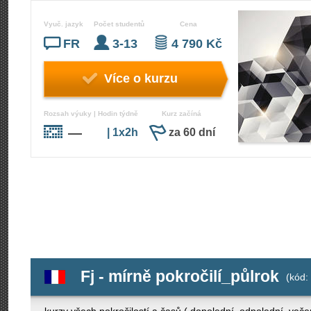
Vyuč. jazyk
Počet studentů
Cena
FR
3-13
4 790 Kč
Více o kurzu
Rozsah výuky | Hodin týdně
Kurz začíná
—
| 1x2h
za 60 dní
Fj - mírně pokročilí_půlrok
(kód: