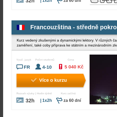
32h
| 1x2h
za 60 dní
Francouzština - středně pokroč
Kurz vedený zkušenými a dynamickými lektory. V různých ča
zaměření, také coby příprava ke státním a mezinárodním z
Vyuč. jazyk
Počet studentů
Cena
5 040 Kč
FR
4-10
Více o kurzu
Rozsah výuky | Hodin týdně
Kurz začíná
32h
| 1x2h
za 60 dní