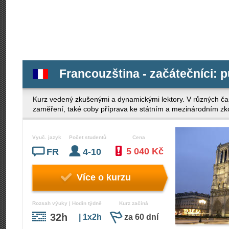
Francouzština - začátečníci: p
Kurz vedený zkušenými a dynamickými lektory. V různých ča
zaměření, také coby příprava ke státním a mezinárodním z
Vyuč. jazyk
Počet studentů
Cena
5 040 Kč
FR
4-10
Více o kurzu
Rozsah výuky | Hodin týdně
Kurz začíná
32h
| 1x2h
za 60 dní