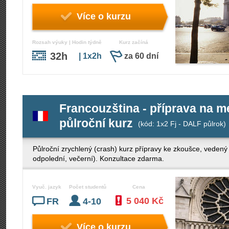
Více o kurzu
Rozsah výuky | Hodin týdně
Kurz začíná
32h
| 1x2h
za 60 dní
Francouzština - příprava na 
půlroční kurz
(kód: 1x2 Fj - DALF půlrok)
Půlroční zrychlený (crash) kurz přípravy ke zkoušce, veden
odpolední, večerní). Konzultace zdarma.
Vyuč. jazyk
Počet studentů
Cena
5 040 Kč
FR
4-10
Více o kurzu