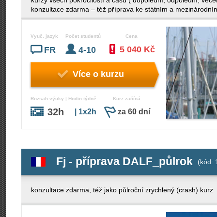
kurzy všech pokročilostí a časů ( dopolední, odpolední, več
konzultace zdarma – též příprava ke státním a mezinárodn
Vyuč. jazyk
Počet studentů
Cena
5 040 Kč
FR
4-10
Více o kurzu
Rozsah výuky | Hodin týdně
Kurz začíná
32h
| 1x2h
za 60 dní
Fj - příprava DALF_půlrok
(kód: 
konzultace zdarma, též jako půlroční zrychlený (crash) kurz