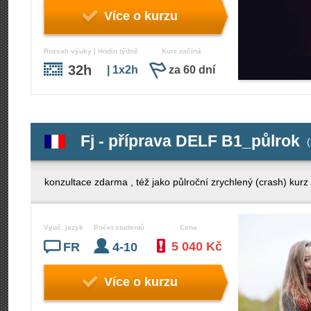
Více o kurzu
Rozsah výuky | Hodin týdně
Kurz začíná
32h
| 1x2h
za 60 dní
Fj - příprava DELF B1_půlrok
(
konzultace zdarma , též jako půlroční zrychlený (crash) kurz
Vyuč. jazyk
Počet studentů
Cena
5 040 Kč
FR
4-10
Více o kurzu