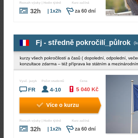
Rozsah výuky | Hodin týdně
Kurz začíná
32h
| 1x2h
za 60 dní
Fj - středně pokročilí_půlrok
(k
kurzy všech pokročilostí a časů ( dopolední, odpolední, več
konzultace zdarma – též příprava ke státním a mezinárodn
Vyuč. jazyk
Počet studentů
Cena
5 040 Kč
FR
4-10
Více o kurzu
Rozsah výuky | Hodin týdně
Kurz začíná
32h
| 1x2h
za 60 dní