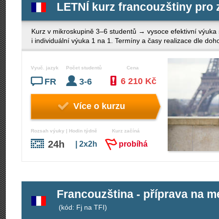
LETNÍ kurz francouzštiny pro 
Kurz v mikroskupině 3–6 studentů → vysoce efektivní výuka
i individuální výuka 1 na 1. Termíny a časy realizace dle d
Vyuč. jazyk
Počet studentů
Cena
6 210 Kč
FR
3-6
Více o kurzu
Rozsah výuky | Hodin týdně
Kurz začíná
24h
| 2x2h
probíhá
Francouzština - příprava na me
(kód: Fj na TFI)