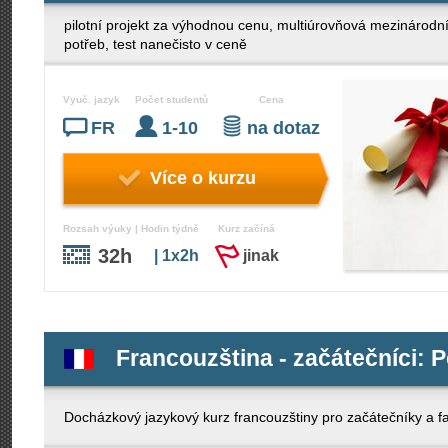
pilotní projekt za výhodnou cenu, multiúrovňová mezinárodní 
potřeb, test nanečisto v ceně
Vyuč. jazyk
Počet studentů
Cena
FR
1-10
na dotaz
Více o kurzu
Rozsah výuky | Hodin týdně
Kurz začíná
32h
| 1x2h
jinak
Francouzština - začátečníci: P
Docházkový jazykový kurz francouzštiny pro začátečníky a f