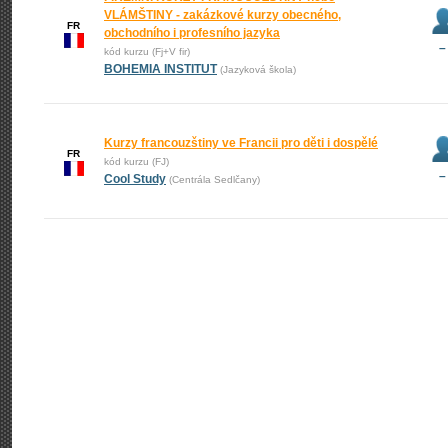
VLÁMŠTINY - zakázkové kurzy obecného,
FR
obchodního i profesního jazyka
–
kód kurzu (Fj+V fir)
BOHEMIA INSTITUT
(Jazyková škola)
Kurzy francouzštiny ve Francii pro děti i dospělé
FR
kód kurzu (FJ)
–
Cool Study
(Centrála Sedlčany)