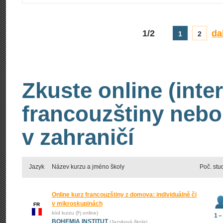
1/2
da
1
2
Zkuste online (inte
francouzštiny nebo
v zahraničí
Jazyk
Název kurzu a jméno školy
Poč. stu
Online kurz francouzštiny z domova: individuálně či
v mikroskupinách
FR
kód kurzu (Fj online)
1 –
BOHEMIA INSTITUT
(Jazyková škola)