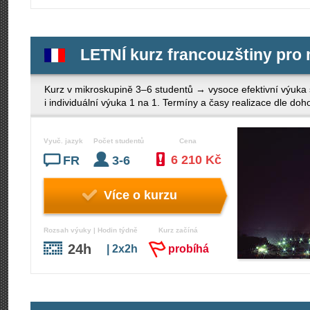
LETNÍ kurz francouzštiny pro 
Kurz v mikroskupině 3–6 studentů → vysoce efektivní výuka
i individuální výuka 1 na 1. Termíny a časy realizace dle d
Vyuč. jazyk
Počet studentů
Cena
6 210 Kč
FR
3-6
Více o kurzu
Rozsah výuky | Hodin týdně
Kurz začíná
24h
| 2x2h
probíhá