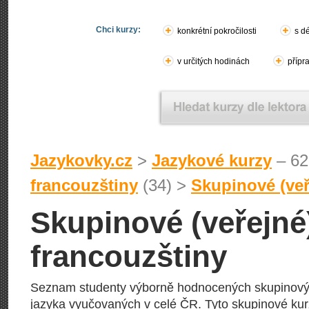
Chci kurzy:
konkrétní pokročilosti
s d
v určitých hodinách
přípr
Jazykovky.cz
>
Jazykové kurzy
– 62
francouzštiny
(34) >
Skupinové (veř
Skupinové (veřejné
francouzštiny
Seznam studenty výborně hodnocených skupinový
jazyka vyučovaných v celé ČR. Tyto skupinové kurz