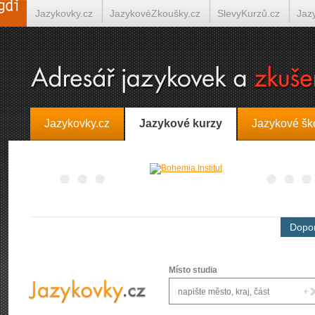
Jazykovky.cz
JazykovéZkoušky.cz
SlevyKurzů.cz
Jaz
Španělština on-line
Italština on-line
Tlumočení-Překlady.
Jazykovky.cz
Jazykové kurzy
Jazykové šk
Dopor
Místo studia