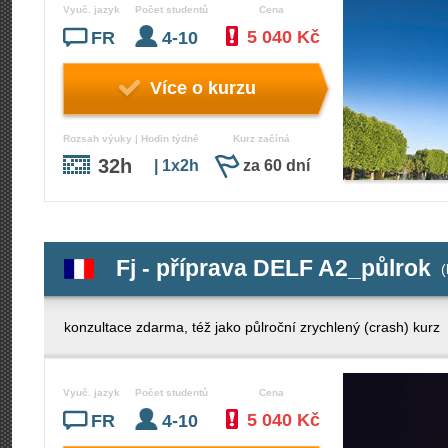
Vyuč. jazyk
Počet studentů
Cena
5 040 Kč
FR
4-10
Více o kurzu
Rozsah výuky | Hodin týdně
Kurz začíná
32h
| 1x2h
za 60 dní
Fj - příprava DELF A2_půlrok
(
konzultace zdarma, též jako půlroční zrychlený (crash) kurz
Vyuč. jazyk
Počet studentů
Cena
5 040 Kč
FR
4-10