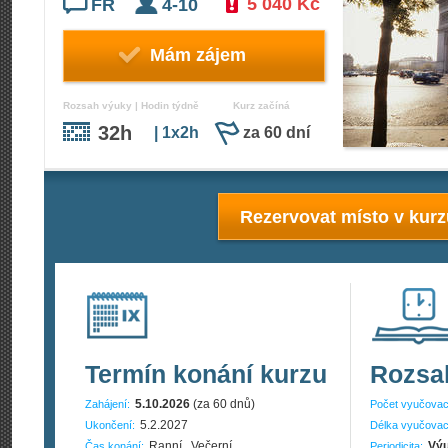
5 040 Kč
FR
4-10
Mám zájem
Rozsah výuky | Hodin týdně
Kurz začíná
32h
| 1x2h
za 60 dní
Rezervovat místo v kur
Termín konání kurzu
Rozsa
5.10.2026
(za 60 dnů)
Zahájení:
Počet vyučovac
5.2.2027
Ukončení:
Délka vyučovac
Ranní , Večerní
Výu
Čas konání:
Periodicita: