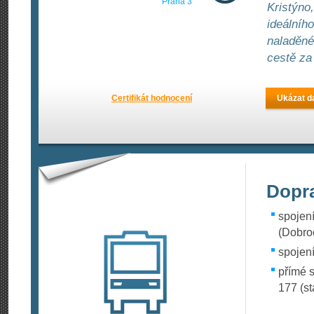
Praha 3
Kristýno
ideálníh
naladěné
cestě za
Certifikát hodnocení
Ukázat da
Dopr
spojení
(Dobro
spojení
přímé s
177 (st