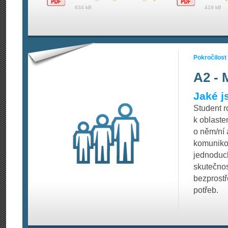
634 kB
419 kB
Pokročilost
A2 - 
Jaké j
Student r
k oblaste
o něm/ní 
komunikov
jednoduc
skutečno
bezprostře
potřeb.