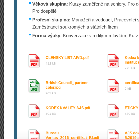
Věková skupina:
Kurzy zaměřené na seniory, Pro dě
Pro dospělé
Profesní skupina:
Manažeři a vedoucí, Pracovníci st
Zaměstnanci soukromých a státních firem
Forma výuky:
Konverzace s rodilým mluvčím, Kurz 
CLENSKY LIST AIVD.pdf
Kodex k
institu
412 kB
275 kB
British Council_ partner
certific
color.jpg
9 kB
205 kB
KODEX KVALITY AJS.pdf
ETICKY
491 kB
489 kB
Bureau
AJS dok
Veritas_2016_certifikat_BI.pdf
5.2019.