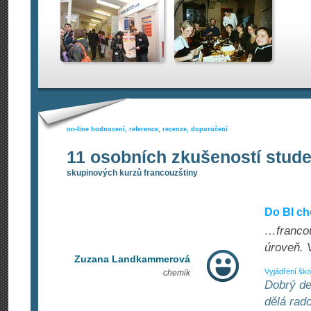
on-line hodnocení, reference, recenze, doporučení
11 osobních zkušeností stud
skupinových kurzů francouzštiny
Do BI ch
…francou
úroveň. 
Zuzana Landkammerová
Vyjádření ško
chemik
Dobrý de
dělá rado