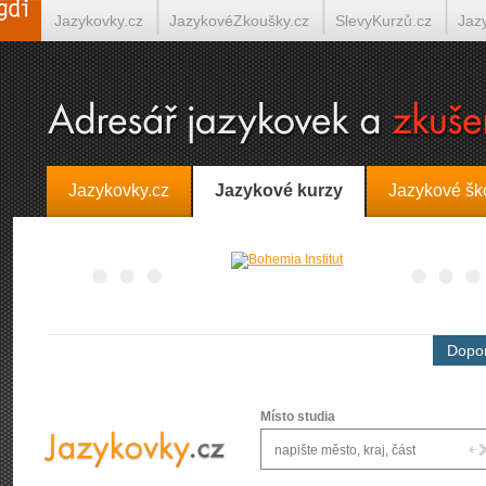
Jazykovky.cz
JazykovéZkoušky.cz
SlevyKurzů.cz
Jaz
Španělština on-line
Italština on-line
Tlumočení-Překlady.
Jazykovky.cz
Jazykové kurzy
Jazykové šk
Dopor
Místo studia