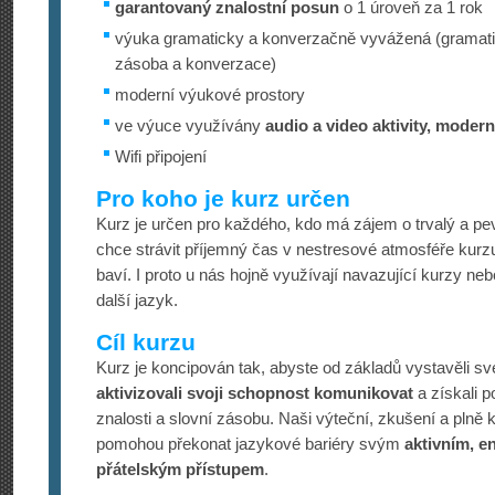
garantovaný znalostní posun
o 1 úroveň za 1 rok
výuka gramaticky a konverzačně vyvážená (gramati
zásoba a konverzace)
moderní výukové prostory
ve výuce využívány
audio a video aktivity, modern
Wifi připojení
Pro koho je kurz určen
Kurz je určen pro každého, kdo má zájem o trvalý a pe
chce strávit příjemný čas v nestresové atmosféře kurz
baví. I proto u nás hojně využívají navazující kurzy ne
další jazyk.
Cíl kurzu
Kurz je koncipován tak, abyste od základů vystavěli sv
aktivizovali svoji schopnost komunikovat
a získali 
znalosti a slovní zásobu. Naši výteční, zkušení a plně k
pomohou překonat jazykové bariéry svým
aktivním, e
přátelským přístupem
.