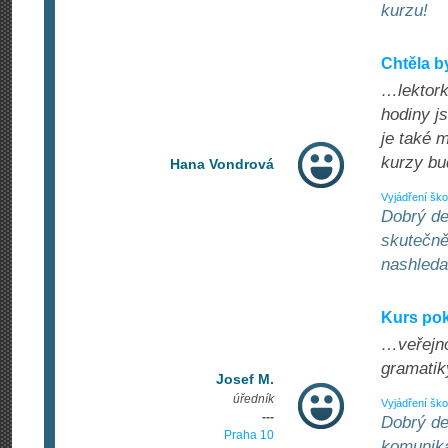
kurzu!
Chtěla b
…lektorku
hodiny j
je také 
kurzy bud
Hana Vondrová
Vyjádření ško
Dobrý de
skutečně
nashleda
Kurs pok
…veřejno
gramatik
Josef M.
úředník
Vyjádření ško
---
Dobrý de
Praha 10
komunika