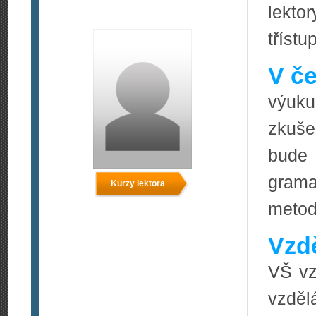
lekto
tříst
V če
výuku
zkuše
bude 
grama
Kurzy lektora
meto
Vzdě
VŠ vz
vzděl