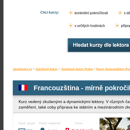
Chci kurzy:
konkrétní pokročilosti
s d
v určitých hodinách
přípr
Jazykovky.cz
>
Jazykové kurzy
>
Jazykové kurzy Praha
>
Kurzy francouzštiny Pr
Francouzština - mírně pokročil
Kurz vedený zkušenými a dynamickými lektory. V různých ča
zaměření, také coby příprava ke státním a mezinárodním z
Vyuč. jazyk
Počet studentů
Cena