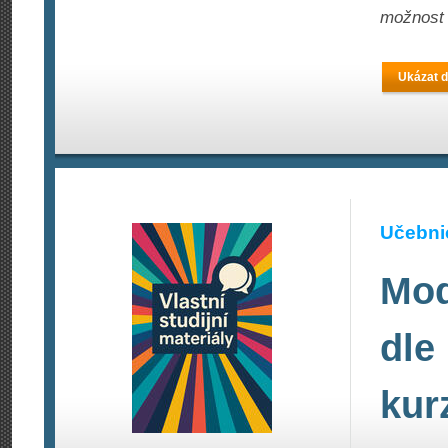
možnost 
Ukázat d
Učebnic
Mod
dle
kur