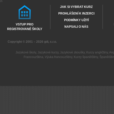
JAK SI VYBRAT KURZ
PROHLÁŠENÍ K INZERCI
PODMÍNKY UŽITÍ
VSTUP PRO
NAPSALI O NÁS
REGISTROVANÉ ŠKOLY
Copyright © 2001 – 2026
gdi, s.r.o.
Jazykové školy
,
Jazykové kurzy
,
Jazykové zkoušky
,
Kurzy angličtiny
,
Ang
Francouzština
,
Výuka francouzštiny
,
Kurzy španělštiny
,
Španělšti