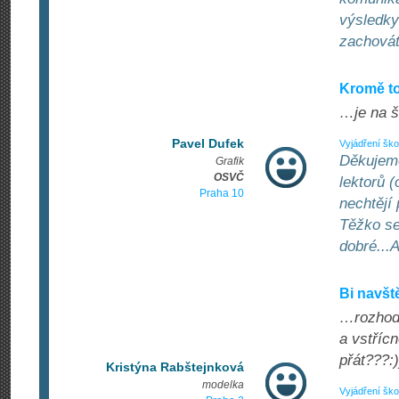
výsledky
zachovát
Kromě t
…je na š
Pavel Dufek
Vyjádření ško
Děkujeme
Grafik
OSVČ
lektorů 
Praha 10
nechtějí
Těžko se
dobré...A
Bi navšt
…rozhodn
a vstřícn
přát???:)
Kristýna Rabštejnková
modelka
Vyjádření ško