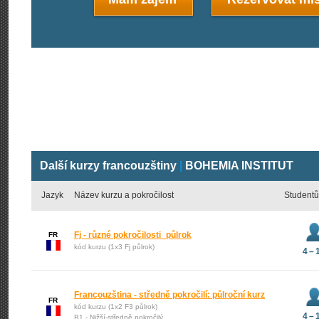
Další kurzy francouzštiny
|
BOHEMIA INSTITUT
Jazyk
Název kurzu a pokročilost
Studentů
Fj - různé pokročilosti_půlrok
FR
kód kurzu (1x3 Fj půlrok)
4 – 
Francouzština - středně pokročilí: půlroční kurz
FR
kód kurzu (1x2 F3 půlrok)
4 – 
B1 - Nižší-středně pokročilý