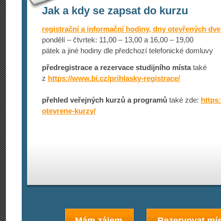
Jak a kdy se zapsat do kurzu
registrační a informační hodiny, dny otevřených dve
pondělí – čtvrtek: 11,00 – 13,00 a 16,00 – 19,00
pátek a jiné hodiny dle předchozí telefonické domluvy
předregistrace a rezervace studijního místa
také
z
https://www­.bi.cz/prihlas­ky-registrace/
přehled veřejných kurzů a programů
také zde:
https:
otevrene-kurzy/
Mám zájem
Rezervovat mís