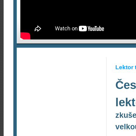
Lektor 
Čes
lek
zkuše
velko