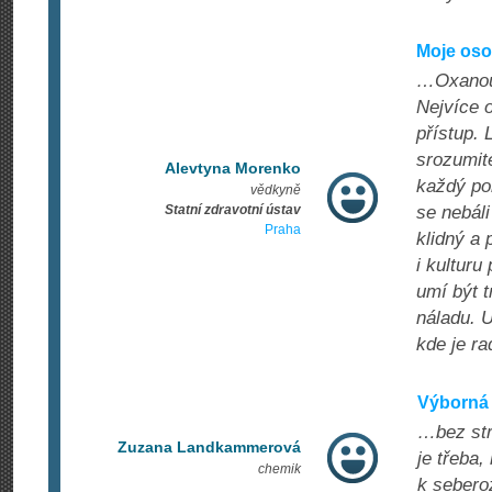
Moje oso
…Oxanou 
Nejvíce o
přístup. 
srozumite
Alevtyna Morenko
každý po
vědkyně
Statní zdravotní ústav
se nebáli
Praha
klidný a 
i kulturu
umí být t
náladu. U
kde je ra
Výborná 
…bez stre
Zuzana Landkammerová
je třeba,
chemik
k seberoz