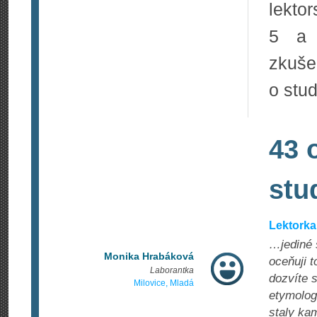
lekto
5 a v
zkuše
o stu
43 
stu
Lektorka
…jediné 
Monika Hrabáková
oceňuji t
Laborantka
dozvíte s
Milovice, Mladá
etymologi
staly ka