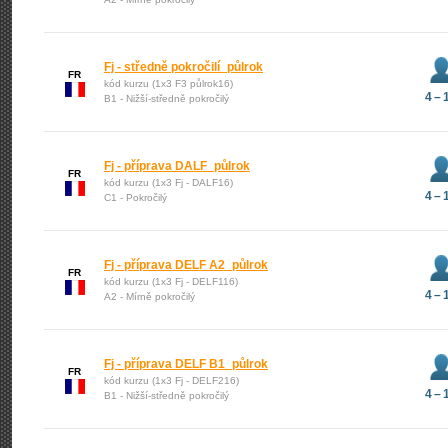
Fj - středně pokročilí_půlrok
FR
kód kurzu (1x3 F3 půlrok16)
4 – 
B1 - Nižší-středně pokročilý
Fj - příprava DALF_půlrok
FR
kód kurzu (1x3 Fj - DALF16)
4 – 
C1 - Pokročilý
Fj - příprava DELF A2_půlrok
FR
kód kurzu (1x3 Fj - DELF116)
4 – 
A2 - Mírně pokročilý
Fj - příprava DELF B1_půlrok
FR
kód kurzu (1x3 Fj - DELF216)
4 – 
B1 - Nižší-středně pokročilý