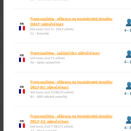
Francouzština - příprava na mezinárodní zkoušku
FR
DALF: půlroční kurz
kód kurzu (1x2 Fj - DALF půlrok)
4 – 
C1 - Pokročilý
Francouzština - začátečníci: půlroční kurz
FR
kód kurzu (1x2 F1 půlrok)
4 – 
A0 - Úplný začátečník
Francouzština - příprava na mezinárodní zkoušku
FR
DELF B1: půlroční kurz
kód kurzu (1x2 Fj-DELF2 půlrok)
4 – 
B1 - Nižší-středně pokročilý
Francouzština - příprava na mezinárodní zkoušku
FR
DELF A2: půlroční kurz
kód kurzu (1x2 F DELF1 půlrok)
4 – 
A2 - Mírně pokročilý