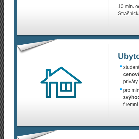
10 min. o
Strašnick
Ubyt
studen
cenově
priváty
pro mi
zvýho
firemní