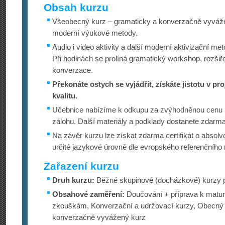
Obsah kurzu
Všeobecný kurz – gramaticky a konverzačně vyvážen
moderní výukové metody.
Audio i video aktivity a další moderní aktivizační me
Při hodinách se prolíná gramatický workshop, rozšiř
konverzace.
Překonáte ostych se vyjádřit, získáte jistotu v pro
kvalitu.
Učebnice nabízíme k odkupu za zvýhodněnou cenu 
zálohu. Další materiály a podklady dostanete zdarma
Na závěr kurzu lze získat zdarma certifikát o absol
určité jazykové úrovně dle evropského referenčního
Zařazení kurzu
Druh kurzu:
Běžné skupinové (docházkové) kurzy p
Obsahové zaměření:
Doučování + příprava k maturi
zkouškám, Konverzační a udržovací kurzy, Obecný 
konverzačně vyvážený kurz