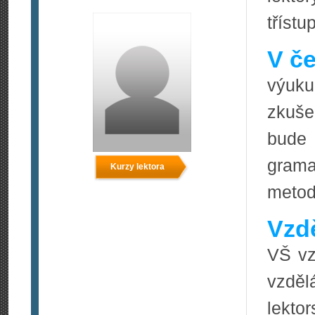
tříst
V če
výuku
zkuše
bude 
grama
Kurzy lektora
meto
Vzdě
VŠ vz
vzděl
lekto