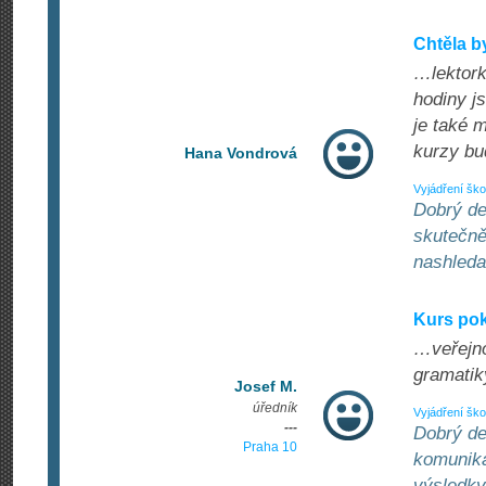
Chtěla b
…lektorku
hodiny j
je také 
kurzy bud
Hana Vondrová
Vyjádření ško
Dobrý de
skutečně
nashleda
Kurs pok
…veřejno
gramatik
Josef M.
úředník
Vyjádření ško
---
Dobrý de
Praha 10
komunika
výsledky