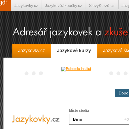
Jazykovky.cz
JazykovéZkoušky.cz
SlevyKurzů.cz
Jaz
Španělština on-line
Italština on-line
Tlumočení-Překlady.
Jazykovky.cz
Jazykové kurzy
Jazykové šk
Dopor
Místo studia