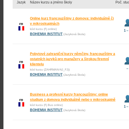
Jazyk
Název kurzu a jméno školy
Poč. stu
Online kurz francouzštiny z domova: individuálně či
v mikroskupinách
FR
kód kurzu (Fj online)
1 –
BOHEMIA INSTITUT
(Jazyková škola)
Pobytové zahraniční kurzy němčiny, francouzštiny a
ostatních jazyků pro manažery a širokou firemní
FR
klientelu
–
kód kurzu (ZAHRMAN-NJ_FJ))
BOHEMIA INSTITUT
(Jazyková škola)
Business a profesní kurzy francouzštiny: online
studium z domova individuálně nebo v mikroskupině
FR
kód kurzu (Fj Bus online)
1 –
BOHEMIA INSTITUT
(Jazyková škola)