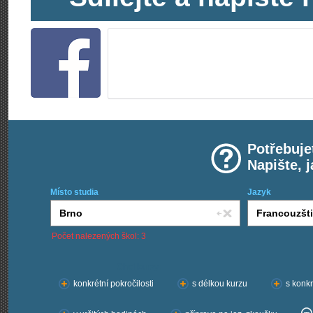
Potřebuje
Napište, 
Místo studia
Jazyk
Počet nalezených škol: 3
Chci kurzy:
konkrétní pokročilosti
s délkou kurzu
s konkr