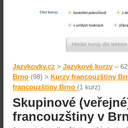
Chci kurzy:
konkrétní pokročilosti
s d
v určitých hodinách
přípr
Jazykovky.cz
>
Jazykové kurzy
– 62
Brno
(98) >
Kurzy francouzštiny Br
francouzštiny Brno
(1 kurz)
Skupinové (veřejné
francouzštiny v Br