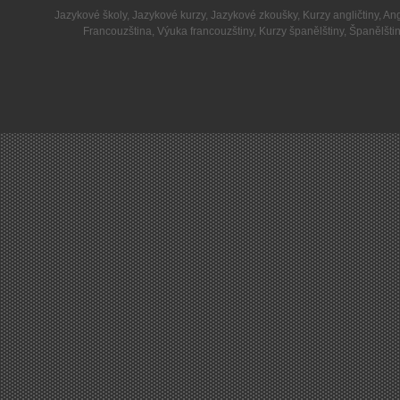
Jazykové školy
,
Jazykové kurzy
,
Jazykové zkoušky
,
Kurzy angličtiny
,
Ang
Francouzština
,
Výuka francouzštiny
,
Kurzy španělštiny
,
Španělšti