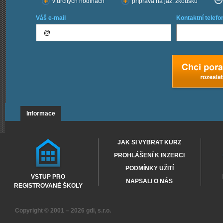
v určitých hodinách
příprava na jaz. zkoušku
Váš e-mail
Kontaktní telefo
Informace
JAK SI VYBRAT KURZ
PROHLÁŠENÍ K INZERCI
PODMÍNKY UŽITÍ
VSTUP PRO
NAPSALI O NÁS
REGISTROVANÉ ŠKOLY
Copyright © 2001 – 2026
gdi, s.r.o.