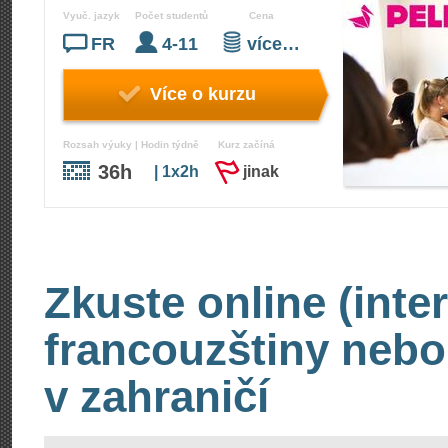
Vyuč. jazyk
Počet studentů
Cena
FR
4-11
více…
Více o kurzu
Rozsah výuky | Hodin týdně
Kurz začíná
36h
| 1x2h
jinak
Zkuste online (inte
francouzštiny nebo
v zahraničí