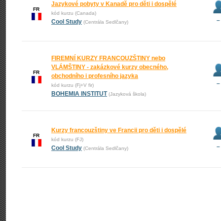
Jazykové pobyty v Kanadě pro děti i dospělé
FR
kód kurzu (Canada)
–
Cool Study
(Centrála Sedlčany)
FIREMNÍ KURZY FRANCOUZŠTINY nebo
VLÁMŠTINY - zakázkové kurzy obecného,
FR
obchodního i profesního jazyka
–
kód kurzu (Fj+V fir)
BOHEMIA INSTITUT
(Jazyková škola)
Kurzy francouzštiny ve Francii pro děti i dospělé
FR
kód kurzu (FJ)
–
Cool Study
(Centrála Sedlčany)