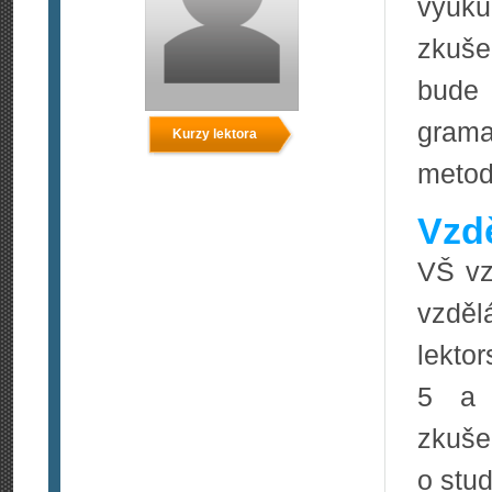
výuku
zkuše
bude 
grama
Kurzy lektora
meto
Vzdě
VŠ vz
vzděl
lekto
5 a v
zkuše
o stu