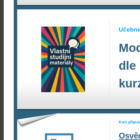
Učebnic
Mod
dle
kur
Kurz připra
Osvě