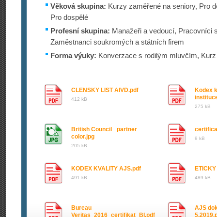
Věková skupina:
Kurzy zaměřené na seniory, Pro dě
Pro dospělé
Profesní skupina:
Manažeři a vedoucí, Pracovníci st
Zaměstnanci soukromých a státních firem
Forma výuky:
Konverzace s rodilým mluvčím, Kurz 
CLENSKY LIST AIVD.pdf
Kodex k
institu
412 kB
275 kB
British Council_ partner
certific
color.jpg
9 kB
205 kB
KODEX KVALITY AJS.pdf
ETICKY
491 kB
489 kB
Bureau
AJS dok
Veritas_2016_certifikat_BI.pdf
5.2019.