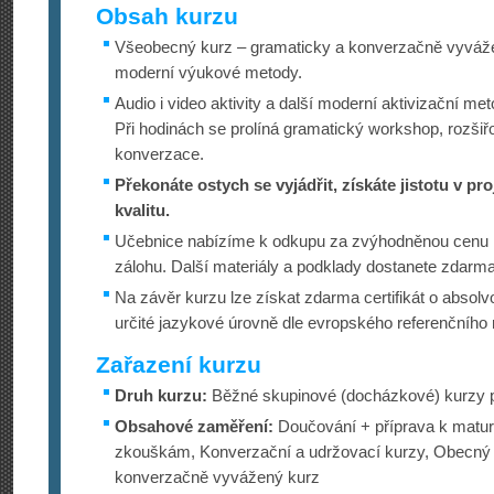
Obsah kurzu
Všeobecný kurz – gramaticky a konverzačně vyvážen
moderní výukové metody.
Audio i video aktivity a další moderní aktivizační me
Při hodinách se prolíná gramatický workshop, rozšiř
konverzace.
Překonáte ostych se vyjádřit, získáte jistotu v pro
kvalitu.
Učebnice nabízíme k odkupu za zvýhodněnou cenu 
zálohu. Další materiály a podklady dostanete zdarma
Na závěr kurzu lze získat zdarma certifikát o absol
určité jazykové úrovně dle evropského referenčního
Zařazení kurzu
Druh kurzu:
Běžné skupinové (docházkové) kurzy p
Obsahové zaměření:
Doučování + příprava k maturi
zkouškám, Konverzační a udržovací kurzy, Obecný 
konverzačně vyvážený kurz