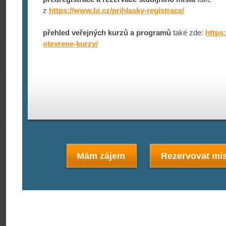
z
https://www­.bi.cz/prihlas­ky-registrace/
přehled veřejných kurzů a programů
také zde:
https:
otevrene-kurzy/
Mám zájem
Rezervovat mís