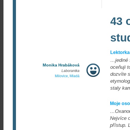
43 
stu
Lektorka
…jediné 
Monika Hrabáková
oceňuji t
Laborantka
dozvíte s
Milovice, Mladá
etymologi
staly ka
Moje oso
…Oxanou 
Nejvíce o
přístup. 