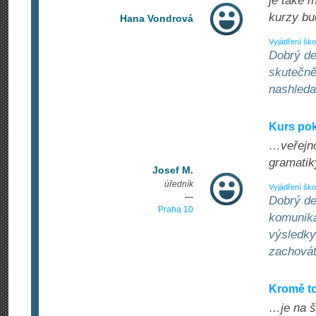
je také 
kurzy bud
Hana Vondrová
Vyjádření ško
Dobrý de
skutečně
nashleda
Kurs pok
…veřejno
gramatik
Josef M.
úředník
Vyjádření ško
---
Dobrý de
Praha 10
komunika
výsledky
zachovát
Kromě t
…je na š