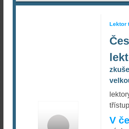
Lektor 
Čes
lek
zkuše
velko
lekto
tříst
V če