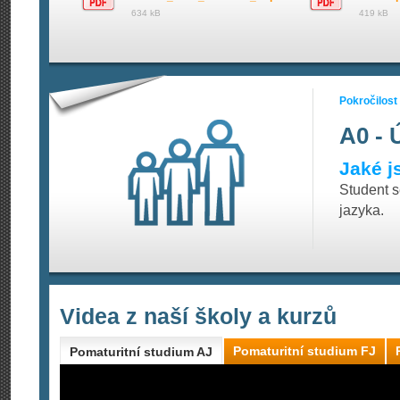
634 kB
419 kB
Pokročilost
A0 - 
Jaké j
Student 
jazyka.
Videa z naší školy a kurzů
Pomaturitní studium FJ
Pomaturitní studium AJ