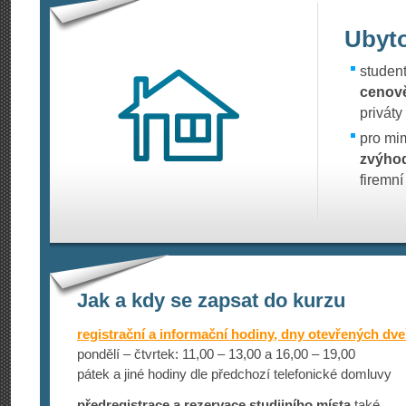
Ubyt
studen
cenově
priváty
pro mi
zvýho
firemní
Jak a kdy se zapsat do kurzu
registrační a informační hodiny, dny otevřených dve
pondělí – čtvrtek: 11,00 – 13,00 a 16,00 – 19,00
pátek a jiné hodiny dle předchozí telefonické domluvy
předregistrace a rezervace studijního místa
také