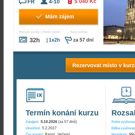
5 040 Kč
FR
4-10
Mám zájem
Rozsah výuky | Hodin týdně
Kurz začíná
32h
| 1x2h
za 57 dní
Rezervovat místo v kur
Termín konání kurzu
Rozsa
5.10.2026
(za 57 dnů)
Zahájení:
Počet vyučovac
5.2.2027
Ukončení:
Délka vyučovac
Ranní , Večerní
Výu
Čas konání:
Periodicita: