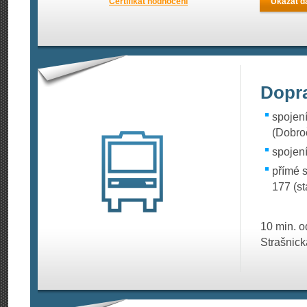
Certifikát hodnocení
Ukázat da
Dopr
spojení
(Dobro
spojení
přímé s
177 (st
10 min. o
Strašnick