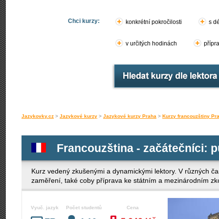
Chci kurzy:
konkrétní pokročilosti
s d
v určitých hodinách
přípr
Jazykovky.cz
>
Jazykové kurzy
>
Jazykové kurzy Praha
>
Kurzy francouzštiny Pr
Francouzština - začátečníci: p
Kurz vedený zkušenými a dynamickými lektory. V různých ča
zaměření, také coby příprava ke státním a mezinárodním z
Vyuč. jazyk
Počet studentů
Cena