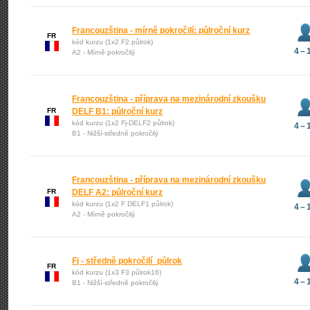
Francouzština - mírně pokročilí: půlroční kurz
FR
kód kurzu (1x2 F2 půlrok)
4 – 
A2 - Mírně pokročilý
Francouzština - příprava na mezinárodní zkoušku
FR
DELF B1: půlroční kurz
kód kurzu (1x2 Fj-DELF2 půlrok)
4 – 
B1 - Nižší-středně pokročilý
Francouzština - příprava na mezinárodní zkoušku
FR
DELF A2: půlroční kurz
kód kurzu (1x2 F DELF1 půlrok)
4 – 
A2 - Mírně pokročilý
Fj - středně pokročilí_půlrok
FR
kód kurzu (1x3 F3 půlrok16)
4 – 
B1 - Nižší-středně pokročilý