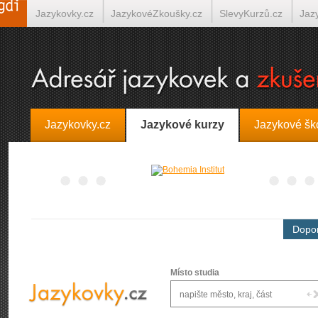
Jazykovky.cz
JazykovéZkoušky.cz
SlevyKurzů.cz
Jaz
Španělština on-line
Italština on-line
Tlumočení-Překlady.
Jazykovky.cz
Jazykové kurzy
Jazykové šk
Dopor
Místo studia