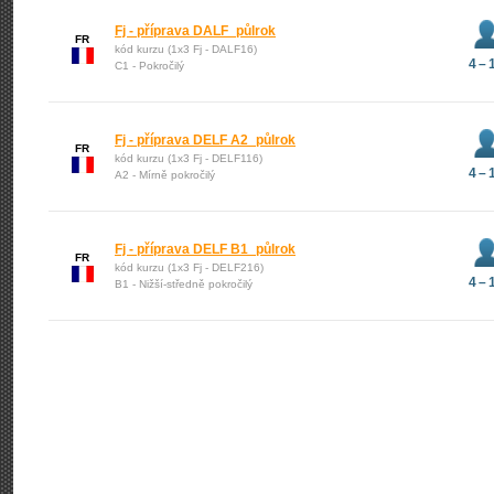
Fj - příprava DALF_půlrok
FR
kód kurzu (1x3 Fj - DALF16)
4 – 
C1 - Pokročilý
Fj - příprava DELF A2_půlrok
FR
kód kurzu (1x3 Fj - DELF116)
4 – 
A2 - Mírně pokročilý
Fj - příprava DELF B1_půlrok
FR
kód kurzu (1x3 Fj - DELF216)
4 – 
B1 - Nižší-středně pokročilý