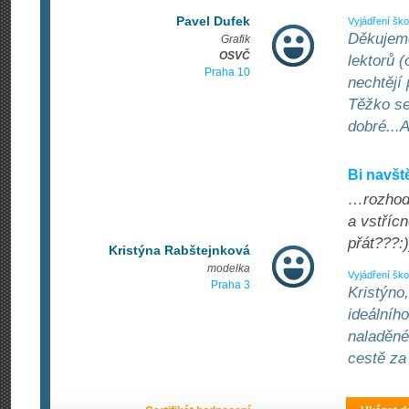
Pavel Dufek
Vyjádření ško
Děkujeme
Grafik
OSVČ
lektorů 
Praha 10
nechtějí
Těžko se
dobré...A
Bi navšt
…rozhodn
a vstřícn
přát???:)
Kristýna Rabštejnková
modelka
Vyjádření ško
Praha 3
Kristýno
ideálníh
naladěné
cestě za