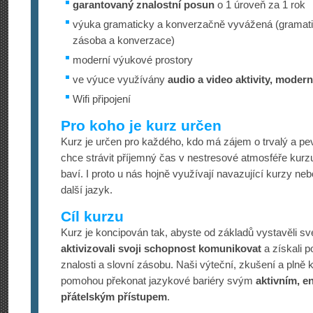
garantovaný znalostní posun
o 1 úroveň za 1 rok
výuka gramaticky a konverzačně vyvážená (gramati
zásoba a konverzace)
moderní výukové prostory
ve výuce využívány
audio a video aktivity, modern
Wifi připojení
Pro koho je kurz určen
Kurz je určen pro každého, kdo má zájem o trvalý a pe
chce strávit příjemný čas v nestresové atmosféře kurz
baví. I proto u nás hojně využívají navazující kurzy ne
další jazyk.
Cíl kurzu
Kurz je koncipován tak, abyste od základů vystavěli sv
aktivizovali svoji schopnost komunikovat
a získali 
znalosti a slovní zásobu. Naši výteční, zkušení a plně k
pomohou překonat jazykové bariéry svým
aktivním, e
přátelským přístupem
.