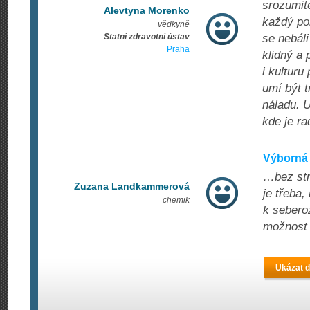
srozumite
Alevtyna Morenko
každý po
vědkyně
Statní zdravotní ústav
se nebáli
Praha
klidný a 
i kulturu
umí být t
náladu. U
kde je ra
Výborná 
…bez stre
Zuzana Landkammerová
je třeba,
chemik
k seberoz
možnost 
Ukázat d