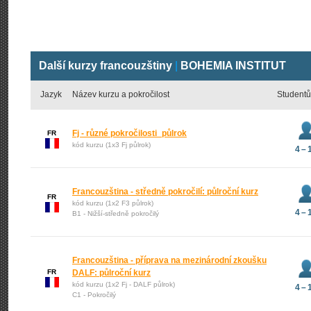
Další kurzy francouzštiny
|
BOHEMIA INSTITUT
Jazyk
Název kurzu a pokročilost
Studentů
Fj - různé pokročilosti_půlrok
FR
kód kurzu (1x3 Fj půlrok)
4 – 
Francouzština - středně pokročilí: půlroční kurz
FR
kód kurzu (1x2 F3 půlrok)
4 – 
B1 - Nižší-středně pokročilý
Francouzština - příprava na mezinárodní zkoušku
FR
DALF: půlroční kurz
kód kurzu (1x2 Fj - DALF půlrok)
4 – 
C1 - Pokročilý