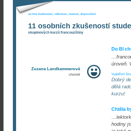
on-line hodnocení, reference, recenze, doporučení
11 osobních zkušeností stud
skupinových kurzů francouzštiny
Do BI ch
…francou
úroveň. 
Zuzana Landkammerová
Vyjádření ško
chemik
Dobrý de
dělá rado
kurzu!
Chtěla b
…lektorku
hodiny j