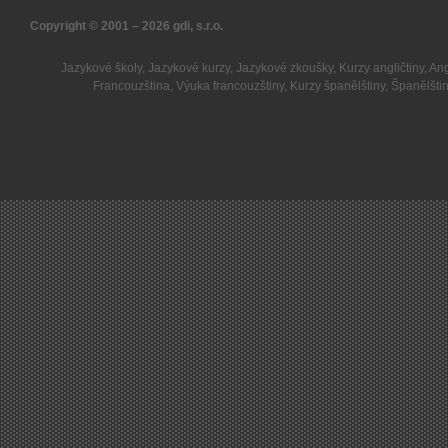
Copyright © 2001 – 2026
gdi, s.r.o.
Jazykové školy
,
Jazykové kurzy
,
Jazykové zkoušky
,
Kurzy angličtiny
,
Ang
Francouzština
,
Výuka francouzštiny
,
Kurzy španělštiny
,
Španělšti