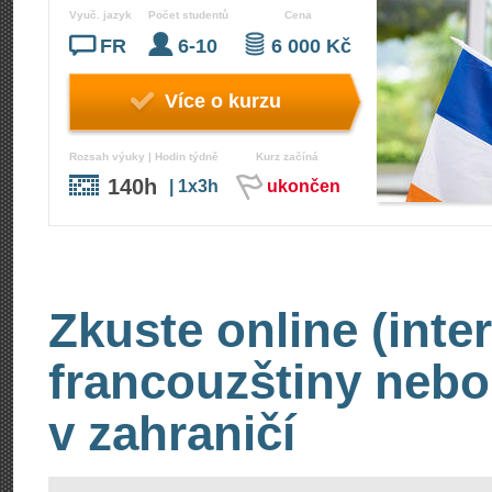
Vyuč. jazyk
Počet studentů
Cena
FR
6-10
6 000 Kč
Více o kurzu
Rozsah výuky | Hodin týdně
Kurz začíná
140h
| 1x3h
ukončen
Zkuste online (inte
francouzštiny nebo
v zahraničí