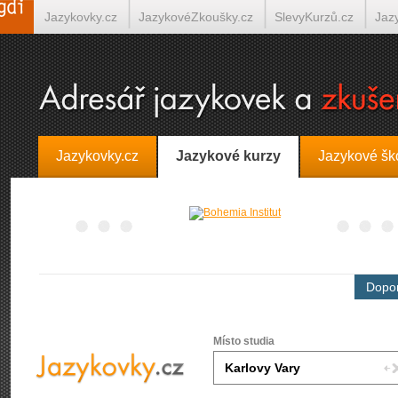
Jazykovky.cz
JazykovéZkoušky.cz
SlevyKurzů.cz
Jaz
Španělština on-line
Italština on-line
Tlumočení-Překlady.
Jazykovky.cz
Jazykové kurzy
Jazykové šk
Dopor
Místo studia