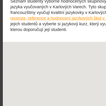
Seznam studenty výborně hodnocených skupinový
jazyka vyučovaných v Karlových Varech. Tyto sku
francouzštiny vyučují kvalitní jazykovky v Karlovýc
recenze, reference a hodnocení jazykových škol v
jejich studentů a vyberte si jazykový kurz, který vy
kterou doporučují její studenti.