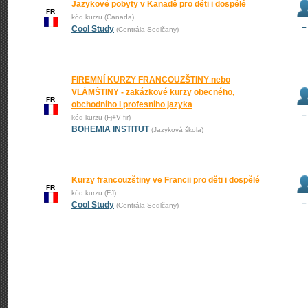
Jazykové pobyty v Kanadě pro děti i dospělé
FR
kód kurzu (Canada)
–
Cool Study
(Centrála Sedlčany)
FIREMNÍ KURZY FRANCOUZŠTINY nebo
VLÁMŠTINY - zakázkové kurzy obecného,
FR
obchodního i profesního jazyka
–
kód kurzu (Fj+V fir)
BOHEMIA INSTITUT
(Jazyková škola)
Kurzy francouzštiny ve Francii pro děti i dospělé
FR
kód kurzu (FJ)
–
Cool Study
(Centrála Sedlčany)