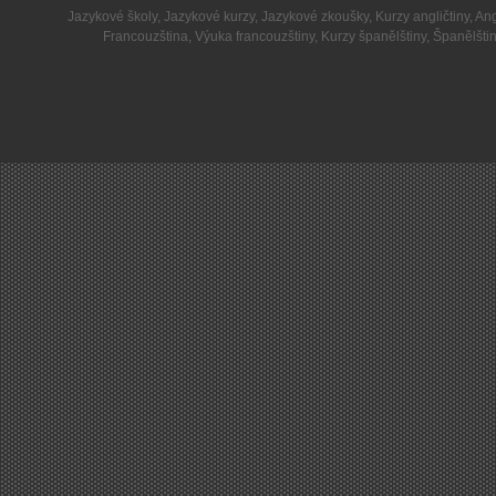
Jazykové školy
,
Jazykové kurzy
,
Jazykové zkoušky
,
Kurzy angličtiny
,
Ang
Francouzština
,
Výuka francouzštiny
,
Kurzy španělštiny
,
Španělšti