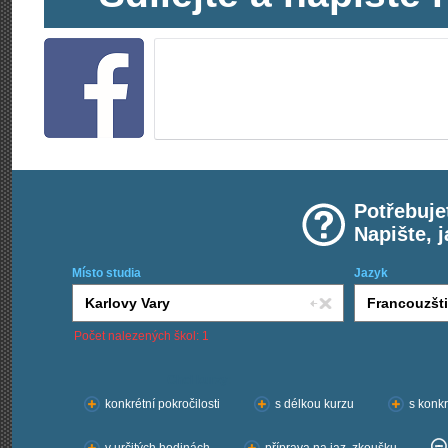
Potřebuje
Napište, 
Místo studia
Jazyk
Počet nalezených škol: 1
Chci kurzy:
konkrétní pokročilosti
s délkou kurzu
s konkr