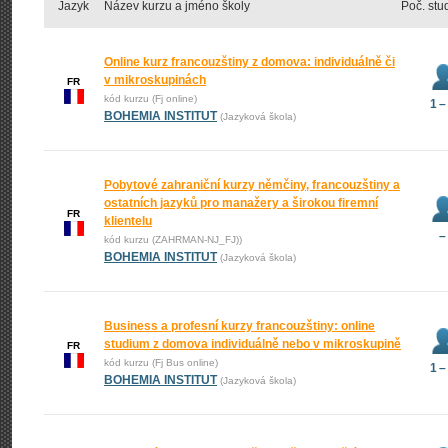
Jazyk
Název kurzu a jméno školy
Poč. stu
Online kurz francouzštiny z domova: individuálně či
v mikroskupinách
FR
kód kurzu (Fj online)
1 –
BOHEMIA INSTITUT
(Jazyková škola)
Pobytové zahraniční kurzy němčiny, francouzštiny a
ostatních jazyků pro manažery a širokou firemní
FR
klientelu
–
kód kurzu (ZAHRMAN-NJ_FJ))
BOHEMIA INSTITUT
(Jazyková škola)
Business a profesní kurzy francouzštiny: online
studium z domova individuálně nebo v mikroskupině
FR
kód kurzu (Fj Bus online)
1 –
BOHEMIA INSTITUT
(Jazyková škola)