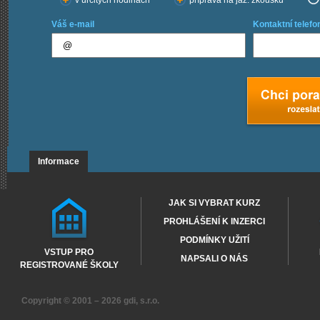
v určitých hodinách
příprava na jaz. zkoušku
Váš e-mail
Kontaktní telefo
Informace
JAK SI VYBRAT KURZ
PROHLÁŠENÍ K INZERCI
PODMÍNKY UŽITÍ
VSTUP PRO
NAPSALI O NÁS
REGISTROVANÉ ŠKOLY
Copyright © 2001 – 2026
gdi, s.r.o.