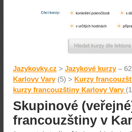
Chci kurzy:
konkrétní pokročilosti
s d
v určitých hodinách
přípr
Jazykovky.cz
>
Jazykové kurzy
– 62
Karlovy Vary
(5) >
Kurzy francouzšt
kurzy francouzštiny Karlovy Vary
(1
Skupinové (veřejné
francouzštiny v Ka