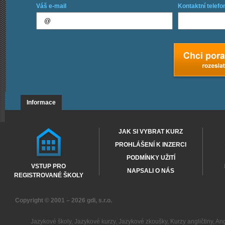
Váš e-mail
Kontaktní telefo
Informace
JAK SI VYBRAT KURZ
PROHLÁŠENÍ K INZERCI
PODMÍNKY UŽITÍ
VSTUP PRO
NAPSALI O NÁS
REGISTROVANÉ ŠKOLY
Copyright © 2001 – 2026
gdi, s.r.o.
Jazykové školy
,
Jazykové kurzy
,
Jazykové zkoušky
,
Kurzy angličtiny
,
Ang