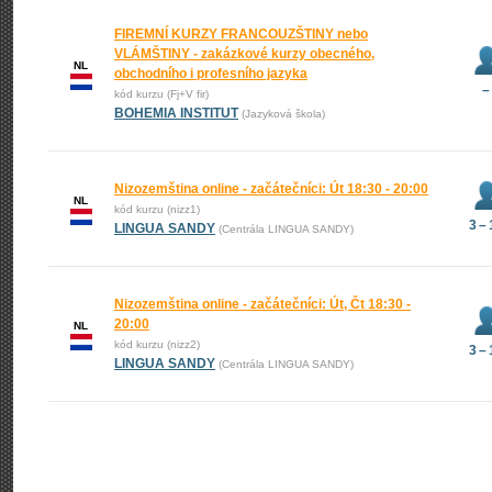
FIREMNÍ KURZY FRANCOUZŠTINY nebo
VLÁMŠTINY - zakázkové kurzy obecného,
NL
obchodního i profesního jazyka
–
kód kurzu (Fj+V fir)
BOHEMIA INSTITUT
(Jazyková škola)
Nizozemština online - začátečníci: Út 18:30 - 20:00
NL
kód kurzu (nizz1)
3 –
LINGUA SANDY
(Centrála LINGUA SANDY)
Nizozemština online - začátečníci: Út, Čt 18:30 -
20:00
NL
kód kurzu (nizz2)
3 –
LINGUA SANDY
(Centrála LINGUA SANDY)