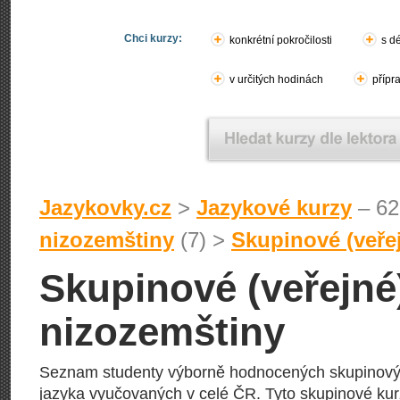
Chci kurzy:
konkrétní pokročilosti
s d
v určitých hodinách
přípr
Jazykovky.cz
>
Jazykové kurzy
– 62
nizozemštiny
(7) >
Skupinové (veře
Skupinové (veřejné
nizozemštiny
Seznam studenty výborně hodnocených skupinov
jazyka vyučovaných v celé ČR. Tyto skupinové kur