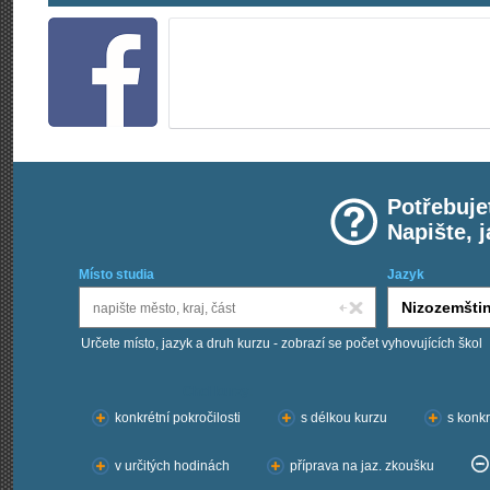
Potřebuje
Napište, 
Místo studia
Jazyk
Určete místo, jazyk a druh kurzu - zobrazí se počet vyhovujících škol
Chci kurzy:
konkrétní pokročilosti
s délkou kurzu
s konkr
v určitých hodinách
příprava na jaz. zkoušku