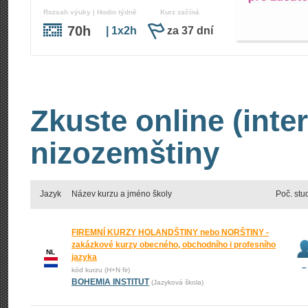
Rozsah výuky | Hodin týdně
Kurz začíná
70h
| 1x2h
za 37 dní
Zkuste online (inte
nizozemštiny
Jazyk
Název kurzu a jméno školy
Poč. stu
FIREMNÍ KURZY HOLANDŠTINY nebo NORŠTINY -
zakázkové kurzy obecného, obchodního i profesního
NL
jazyka
–
kód kurzu (H+N fir)
BOHEMIA INSTITUT
(Jazyková škola)