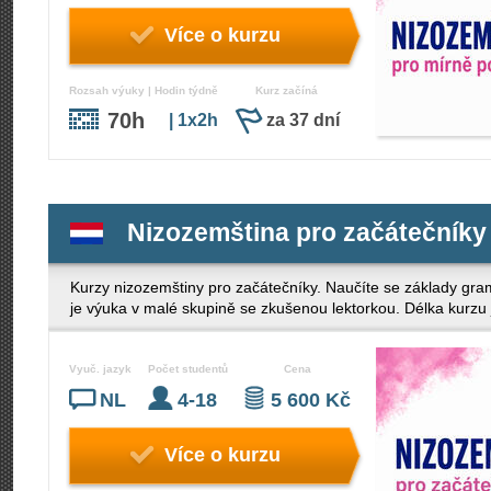
Více o kurzu
Rozsah výuky | Hodin týdně
Kurz začíná
70h
| 1x2h
za 37 dní
Nizozemština pro začátečníky
Kurzy nizozemštiny pro začátečníky. Naučíte se základy gra
je výuka v malé skupině se zkušenou lektorkou. Délka kurzu 
Vyuč. jazyk
Počet studentů
Cena
NL
4-18
5 600 Kč
Více o kurzu