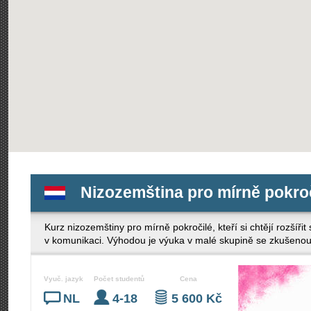
Nizozemština pro mírně pokro
Kurz nizozemštiny pro mírně pokročilé, kteří si chtějí rozšířit 
v komunikaci. Výhodou je výuka v malé skupině se zkušenou 
Vyuč. jazyk
Počet studentů
Cena
NL
4-18
5 600 Kč