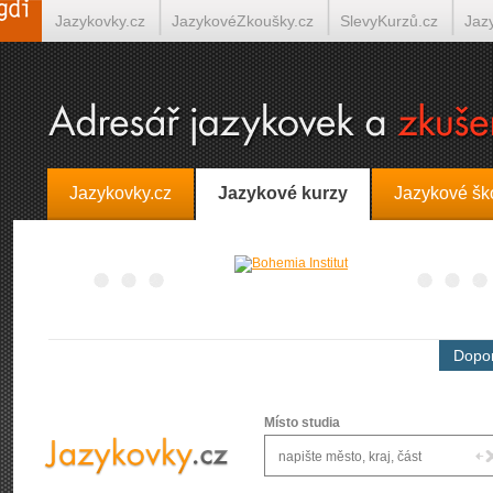
Jazykovky.cz
JazykovéZkoušky.cz
SlevyKurzů.cz
Jaz
Španělština on-line
Italština on-line
Tlumočení-Překlady.
Jazykovky.cz
Jazykové kurzy
Jazykové šk
Dopor
Místo studia