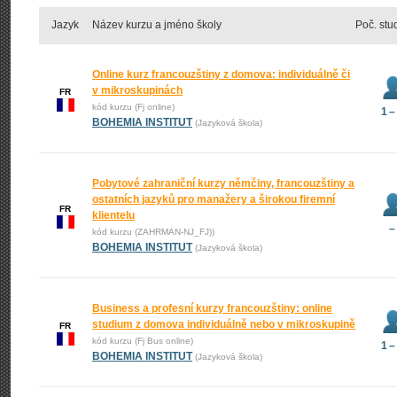
Jazyk
Název kurzu a jméno školy
Poč. stu
Online kurz francouzštiny z domova: individuálně či
v mikroskupinách
FR
kód kurzu (Fj online)
1 –
BOHEMIA INSTITUT
(Jazyková škola)
Pobytové zahraniční kurzy němčiny, francouzštiny a
ostatních jazyků pro manažery a širokou firemní
FR
klientelu
–
kód kurzu (ZAHRMAN-NJ_FJ))
BOHEMIA INSTITUT
(Jazyková škola)
Business a profesní kurzy francouzštiny: online
studium z domova individuálně nebo v mikroskupině
FR
kód kurzu (Fj Bus online)
1 –
BOHEMIA INSTITUT
(Jazyková škola)