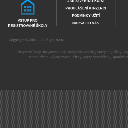
JAK SI VYBRAT KURZ
PROHLÁŠENÍ K INZERCI
PODMÍNKY UŽITÍ
VSTUP PRO
NAPSALI O NÁS
REGISTROVANÉ ŠKOLY
Copyright © 2001 – 2026
gdi, s.r.o.
Jazykové školy
,
Jazykové kurzy
,
Jazykové zkoušky
,
Kurzy angličtiny
,
Ang
Francouzština
,
Výuka francouzštiny
,
Kurzy španělštiny
,
Španělšti