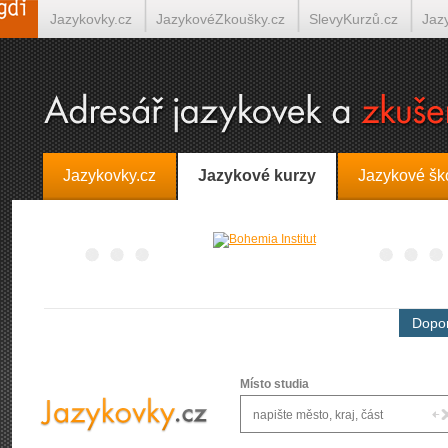
Jazykovky.cz
JazykovéZkoušky.cz
SlevyKurzů.cz
Jaz
Španělština on-line
Italština on-line
Tlumočení-Překlady.
Jazykovky.cz
Jazykové kurzy
Jazykové šk
Dopor
Místo studia