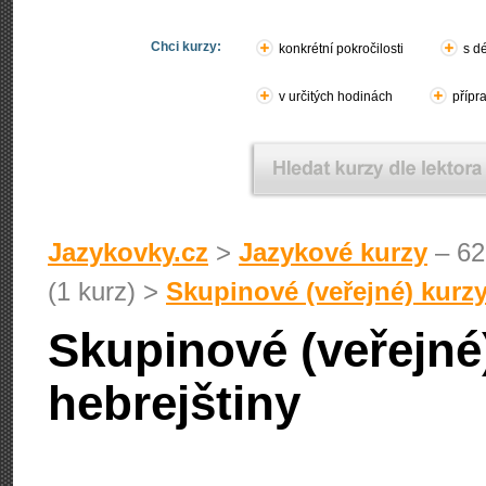
Chci kurzy:
konkrétní pokročilosti
s d
v určitých hodinách
přípr
Jazykovky.cz
>
Jazykové kurzy
– 62
(1 kurz) >
Skupinové (veřejné) kurzy
Skupinové (veřejné
hebrejštiny