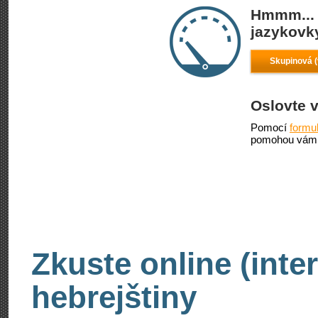
Hmmm... 
jazykovky
Skupinová (
Oslovte 
Pomocí
formu
pomohou vám 
Zkuste online (inte
hebrejštiny