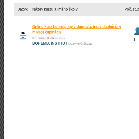
Jazyk
Název kurzu a jméno školy
Poč. stu
Online kurz hebrejštiny z domova: individuálně či v
mikroskupinách
HE
kód kurzu (Heb online)
1 –
BOHEMIA INSTITUT
(Jazyková škola)