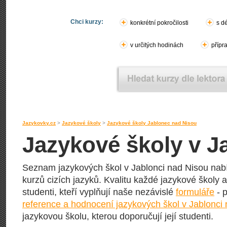
Chci kurzy:
konkrétní pokročilosti
s d
v určitých hodinách
přípr
Jazykovky.cz
>
Jazykové školy
>
Jazykové školy Jablonec nad Nisou
Jazykové školy v J
Seznam jazykových škol v Jablonci nad Nisou nabíz
kurzů cizích jazyků. Kvalitu každé jazykové školy a 
studenti, kteří vyplňují naše nezávislé
formuláře
- p
reference a hodnocení jazykových škol v Jablonci
jazykovou školu, kterou doporučují její studenti.