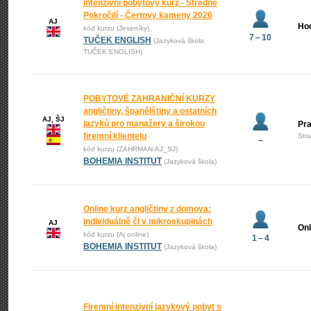
Intenzivní pobytový kurz - Středně
Pokročilí - Čertovy kameny 2026
AJ
Ho
kód kurzu (Jeseníky)
7 – 10
TUČEK ENGLISH
(Jazyková škola
TUČEK ENGLISH)
POBYTOVÉ ZAHRANIČNÍ KURZY
angličtiny, španělštiny a ostatních
AJ, ŠJ
jazyků pro manažery a širokou
Pr
firemní klientelu
Str
–
kód kurzu (ZAHRMAN-AJ_SJ)
BOHEMIA INSTITUT
(Jazyková škola)
Online kurz angličtiny z domova:
individuálně či v mikroskupinách
AJ
Onl
kód kurzu (Aj online)
1 – 4
BOHEMIA INSTITUT
(Jazyková škola)
Firemní intenzivní jazykový pobyt s