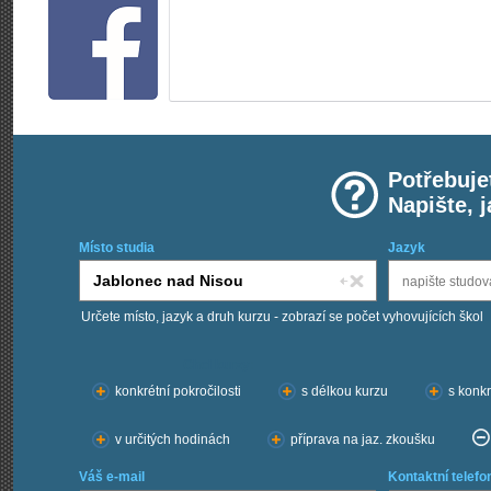
Potřebuje
Napište, 
Místo studia
Jazyk
Určete místo, jazyk a druh kurzu - zobrazí se počet vyhovujících škol
Chci kurzy:
konkrétní pokročilosti
s délkou kurzu
s konkr
v určitých hodinách
příprava na jaz. zkoušku
Váš e-mail
Kontaktní telefo