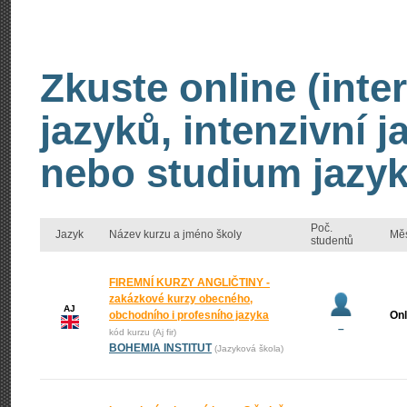
Zkuste online (inte
jazyků, intenzivní 
nebo studium jazyk
Poč.
Jazyk
Název kurzu a jméno školy
Mě
studentů
FIREMNÍ KURZY ANGLIČTINY -
zakázkové kurzy obecného,
AJ
obchodního i profesního jazyka
Onl
–
kód kurzu (Aj fir)
BOHEMIA INSTITUT
(Jazyková škola)