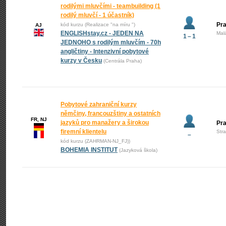
rodilými mluvčími - teambuilding (1
rodilý mluvčí - 1 účastník)
Pra
kód kurzu (Realizace "na míru ")
AJ
ENGLISHstay.cz - JEDEN NA
Mal
1 – 1
JEDNOHO s rodilým mluvčím - 70h
angličtiny - Intenzivní pobytové
kurzy v Česku
(Centrála Praha)
Pobytové zahraniční kurzy
němčiny, francouzštiny a ostatních
FR, NJ
jazyků pro manažery a širokou
Pr
firemní klientelu
Str
–
kód kurzu (ZAHRMAN-NJ_FJ))
BOHEMIA INSTITUT
(Jazyková škola)