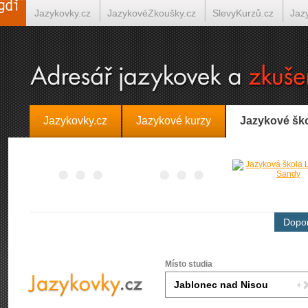
Jazykovky.cz
JazykovéZkoušky.cz
SlevyKurzů.cz
Jaz
Španělština on-line
Italština on-line
Tlumočení-Překlady.
Jazykovky.cz
Jazykové kurzy
Jazykové šk
Dopor
Místo studia