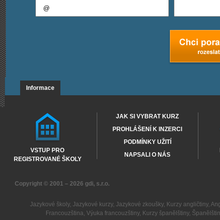
Informace
JAK SI VYBRAT KURZ
PROHLÁŠENÍ K INZERCI
PODMÍNKY UŽITÍ
VSTUP PRO
NAPSALI O NÁS
REGISTROVANÉ ŠKOLY
Copyright © 2001 – 2026
gdi, s.r.o.
Jazykové školy
,
Jazykové kurzy
,
Jazykové zkoušky
,
Kurzy angličtiny
,
Ang
Francouzština
,
Výuka francouzštiny
,
Kurzy španělštiny
,
Španělšti