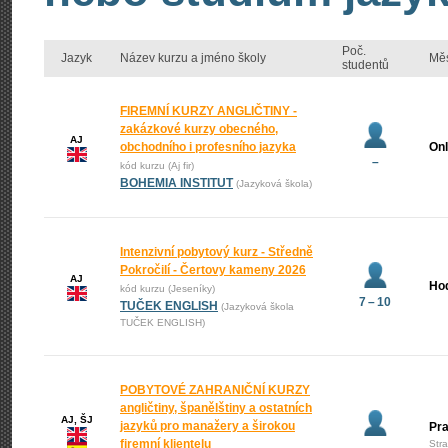
Poč.
Jazyk
Název kurzu a jméno školy
Mě
studentů
FIREMNÍ KURZY ANGLIČTINY -
zakázkové kurzy obecného,
AJ
obchodního i profesního jazyka
Onl
–
kód kurzu (Aj fir)
BOHEMIA INSTITUT
(Jazyková škola)
Intenzivní pobytový kurz - Středně
Pokročilí - Čertovy kameny 2026
AJ
Ho
kód kurzu (Jeseníky)
7 – 10
TUČEK ENGLISH
(Jazyková škola
TUČEK ENGLISH)
POBYTOVÉ ZAHRANIČNÍ KURZY
angličtiny, španělštiny a ostatních
AJ, ŠJ
jazyků pro manažery a širokou
Pr
firemní klientelu
Str