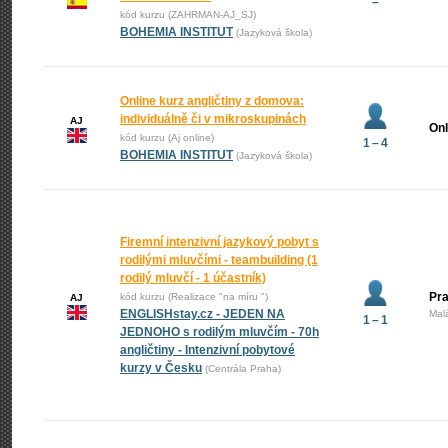
–
kód kurzu (ZAHRMAN-AJ_SJ)
BOHEMIA INSTITUT
(Jazyková škola)
Online kurz angličtiny z domova:
individuálně či v mikroskupinách
AJ
Onl
kód kurzu (Aj online)
1 – 4
BOHEMIA INSTITUT
(Jazyková škola)
Firemní intenzivní jazykový pobyt s
rodilými mluvčími - teambuilding (1
rodilý mluvčí - 1 účastník)
Pra
kód kurzu (Realizace "na míru ")
AJ
ENGLISHstay.cz - JEDEN NA
Mal
1 – 1
JEDNOHO s rodilým mluvčím - 70h
angličtiny - Intenzivní pobytové
kurzy v Česku
(Centrála Praha)