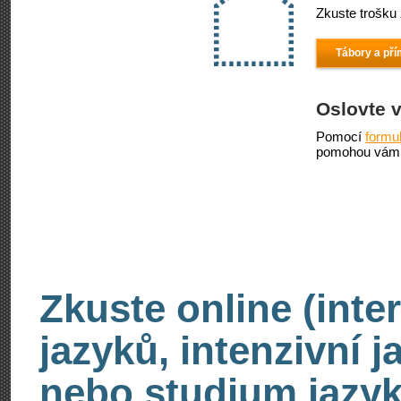
Zkuste trošku 
Tábory a pří
Oslovte 
Pomocí
formu
pomohou vám 
Zkuste online (inte
jazyků, intenzivní 
nebo studium jazyk