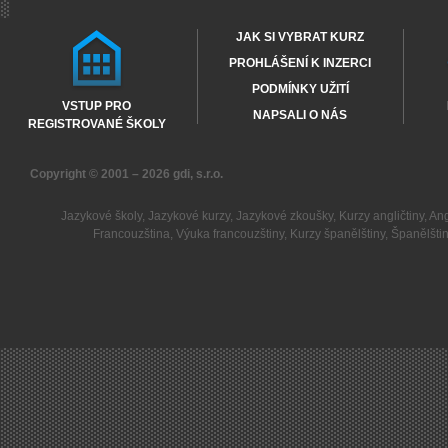
JAK SI VYBRAT KURZ
PROHLÁŠENÍ K INZERCI
PODMÍNKY UŽITÍ
VSTUP PRO
NAPSALI O NÁS
REGISTROVANÉ ŠKOLY
Copyright © 2001 – 2026
gdi, s.r.o.
Jazykové školy
,
Jazykové kurzy
,
Jazykové zkoušky
,
Kurzy angličtiny
,
Ang
Francouzština
,
Výuka francouzštiny
,
Kurzy španělštiny
,
Španělšti