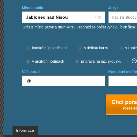
Místo studia
Jazyk
Určete místo, jazyk a druh kurzu - zobrazí se počet vyhovujících škol
Chci kurzy:
konkrétní pokročilosti
s délkou kurzu
s konkr
v určitých hodinách
příprava na jaz. zkoušku
Váš e-mail
Kontaktní telefo
Informace