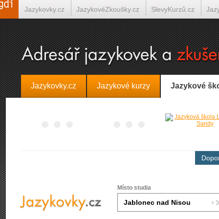
Jazykovky.cz
JazykovéZkoušky.cz
SlevyKurzů.cz
Jaz
Španělština on-line
Italština on-line
Tlumočení-Překlady.
Jazykovky.cz
Jazykové kurzy
Jazykové šk
Dopor
Místo studia