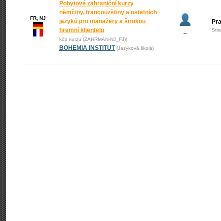
Pobytové zahraniční kurzy
němčiny, francouzštiny a ostatních
FR, NJ
jazyků pro manažery a širokou
Pr
firemní klientelu
Str
–
kód kurzu (ZAHRMAN-NJ_FJ))
BOHEMIA INSTITUT
(Jazyková škola)