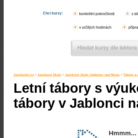
Chci kurzy:
konkrétní pokročilosti
s d
v určitých hodinách
přípr
Jazykovky.cz
>
Jazykové školy
>
Jazykové školy Jablonec nad Nisou
>
Tábory a 
Letní tábory s výu
tábory v Jablonci 
Hmmm... 