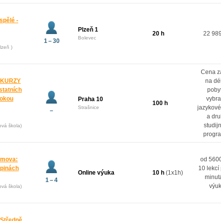
spělé -
Plzeň 1
20 h
22 98
Bolevec
1 – 30
lzeň )
Cena z
 KURZY
na dé
ostatních
poby
rokou
vybr
Praha 10
100 h
jazykové
Strašnice
–
a dr
studij
ová škola)
progr
domova:
od 5600
upinách
10 lekcí
Online výuka
10 h
(1x1h)
minut
1 – 4
výu
ová škola)
 Středně