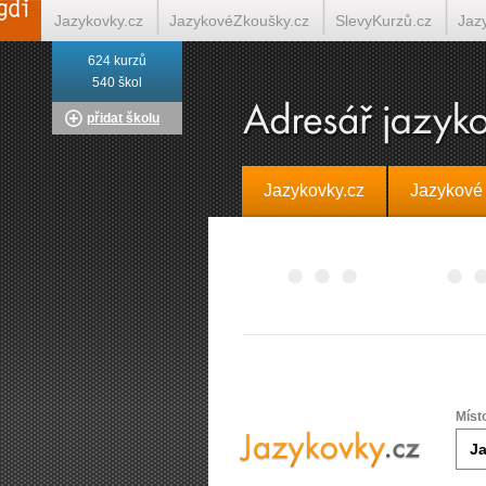
Jazykovky.cz
JazykovéZkoušky.cz
SlevyKurzů.cz
Jaz
624 kurzů
Italština on-line
Tlumočení-Překlady.cz
Překládá.cz
T
540 škol
přidat školu
Jazykovky.cz
Jazykové
Míst