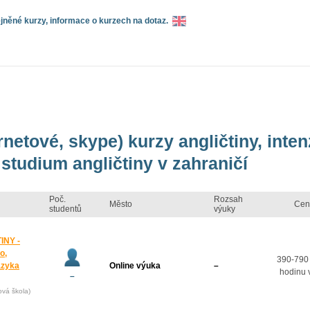
něné kurzy, informace o kurzech na dotaz.
rnetové, skype) kurzy angličtiny, inte
studium angličtiny v zahraničí
Poč.
Rozsah
Město
Cen
studentů
výuky
INY -
o,
390-790
azyka
Online výuka
–
hodinu 
–
ová škola)