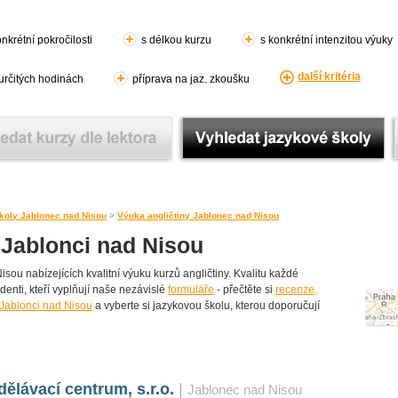
nkrétní pokročilosti
s délkou kurzu
s konkrétní intenzitou výuky
další kritéria
 určitých hodinách
příprava na jaz. zkoušku
koly Jablonec nad Nisou
>
Výuka angličtiny Jablonec nad Nisou
 Jablonci nad Nisou
ou nabízejících kvalitní výuku kurzů angličtiny. Kvalitu každé
udenti, kteří vyplňují naše nezávislé
formuláře
- přečtěte si
recenze,
 Jablonci nad Nisou
a vyberte si jazykovou školu, kterou doporučují
ělávací centrum, s.r.o.
|
Jablonec nad Nisou