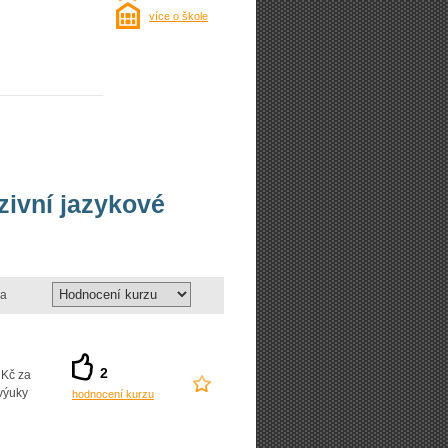
více o škole
nzivní jazykové
a
2
 Kč za
výuky
hodnocení kurzu