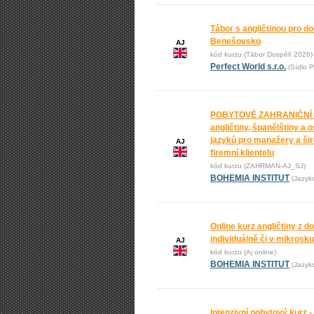
Tábor s angličtinou pro do
Benešovsko
AJ
kód kurzu (Tábor Dospělí 2026)
Perfect World s.r.o.
(Sídlo P
POBYTOVÉ ZAHRANIČNÍ
angličtiny, španělštiny a 
jazyků pro manažery a ši
AJ
firemní klientelu
kód kurzu (ZAHRMAN-AJ_SJ)
BOHEMIA INSTITUT
(Jazyk
Online kurz angličtiny z 
individuálně či v mikrosk
AJ
kód kurzu (Aj online)
BOHEMIA INSTITUT
(Jazyk
Intenzivní pobytový kurz -