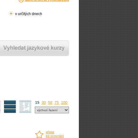
v určitých dnech
15
30
50
75
100
přidat
ke srovnání