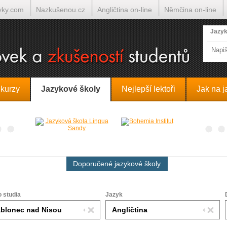
yky.com
Nazkušenou.cz
Angličtina on-line
Němčina on-line
lumočí.cz
Jazyk
 kurzy
Jazykové školy
Nejlepší lektoři
Jak na j
Doporučené jazykové školy
o studia
Jazyk