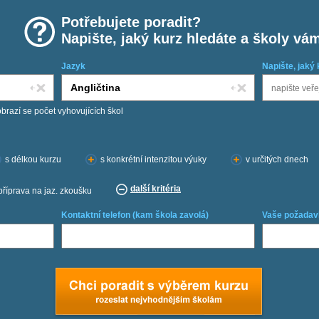
Potřebujete poradit?
Napište, jaký kurz hledáte a školy vá
Jazyk
Napište, jaký 
obrazí se počet vyhovujících škol
s délkou kurzu
s konkrétní intenzitou výuky
v určitých dnech
další kritéria
příprava na jaz. zkoušku
Kontaktní telefon (kam škola zavolá)
Vaše požadav