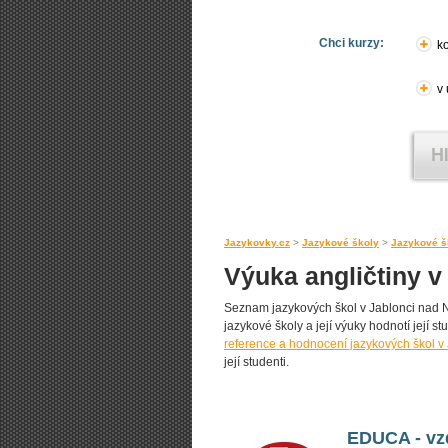
Chci kurzy:
ko
v
Jazykovky.cz
>
Jazykové školy
>
Jazykové š
Výuka angličtiny v
Seznam jazykových škol v Jablonci nad Nis
jazykové školy a její výuky hodnotí její st
reference a hodnocení jazykových škol v
její studenti.
EDUCA - vzd