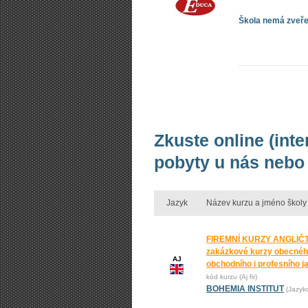
Škola nemá zveřej
Zkuste online (inte
pobyty u nás nebo 
Jazyk
Název kurzu a jméno školy
FIREMNÍ KURZY ANGLIČT
zakázkové kurzy obecnéh
AJ
obchodního i profesního j
kód kurzu (Aj fir)
BOHEMIA INSTITUT
(Jazyk