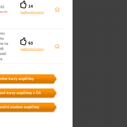
14
 Kč
slevě)
hodnocení kurzu
vou
dku
63
íme na
adě
hodnocení kurzu
avků
ta.
nline kurzy angličtiny
ové kurzy angličtiny v ČR
aniční studium angličtiny