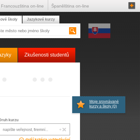
Francouzština on-line
Španělština on-line
ové školy
Jazykové kurzy
azyky
Zkušenosti studentů
Moje srovnávané
kurzy a školy
(0)
Druh kurzu
další kritéria vyhledávání