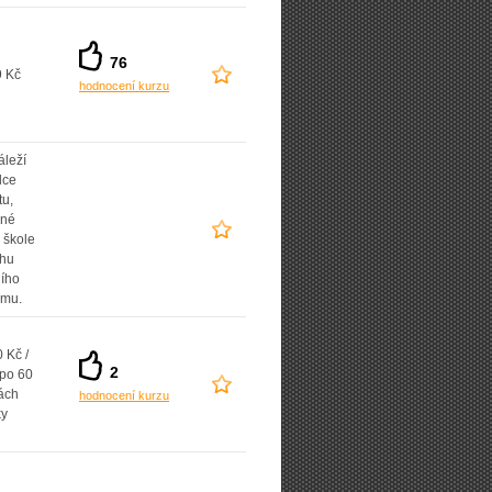
76
9 Kč
hodnocení kurzu
áleží
lce
tu,
ané
 škole
uhu
ního
amu.
 Kč /
2
 po 60
ách
hodnocení kurzu
ky