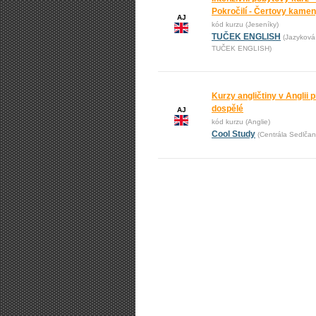
Pokročilí - Čertovy kame
AJ
kód kurzu (Jeseníky)
TUČEK ENGLISH
(Jazyková
TUČEK ENGLISH)
Kurzy angličtiny v Anglii pr
dospělé
AJ
kód kurzu (Anglie)
Cool Study
(Centrála Sedlčan