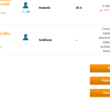
ny 2026
4 300
Hodonín
45 h
(po 25% 
7 – 10
 škola
Ceno
o děti i
nabí
připrav
Sedlčany
–
zákl
–
požad
y)
klien
O
Pobyt
Zahr