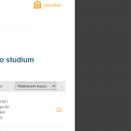
více o škole
bo studium
a
 Kč /
 po 60
ách
ky