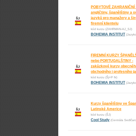
POBYTOVÉ ZAHRANIČNÍ
angličtiny, španělštiny a o
jazyků pro manažery a ši
ŠJ
firemní klientelu
kód kurzu (ZAHRMAN-AJ_SJ)
BOHEMIA INSTITUT
(Jazyk
FIREMNÍ KURZY ŠPANĚL
nebo PORTUGALŠTINY -
zakázkové kurzy obecnéh
ŠJ
obchodního i profesního j
kód kurzu (Šj+P fir)
BOHEMIA INSTITUT
(Jazyk
Kurzy španělštiny ve Špan
Latinské Americe
ŠJ
kód kurzu (ŠJ)
Cool Study
(Centrála Sedlčan