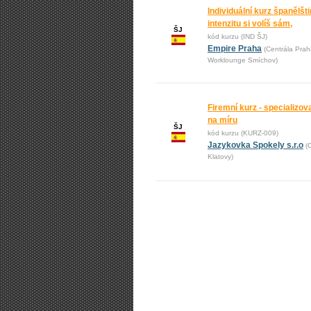
Individuální kurz španělšti
intenzitu si volíš sám,
ŠJ
kód kurzu (IND ŠJ)
Empire Praha
(Centrála Prah
Worklounge Smíchov)
Firemní kurz - specializo
na míru
ŠJ
kód kurzu (KURZ-009)
Jazykovka Spokely s.r.o
(
Klatovy)