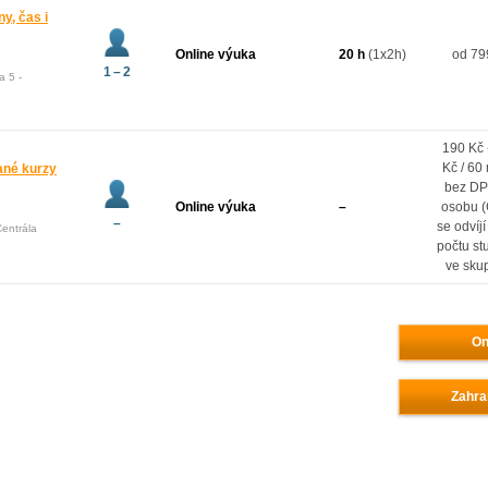
ny, čas i
Online výuka
20 h
(1x2h)
od 79
1 – 2
a 5 -
190 Kč 
Kč / 60
vané kurzy
bez DP
Online výuka
–
osobu 
–
se odvíj
Centrála
počtu st
ve sku
On
Zahra