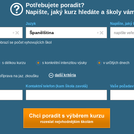
Potřebujete poradit?
Napište, jaký kurz hledáte a školy vá
Jazyk
Napište, jaký 
obrazí se počet vyhovujících škol
s délkou kurzu
s konkrétní intenzitou výuky
v určitých dnech
další kritéria
příprava na jaz. zkoušku
Kontaktní telefon (kam škola zavolá)
Vaše požadav