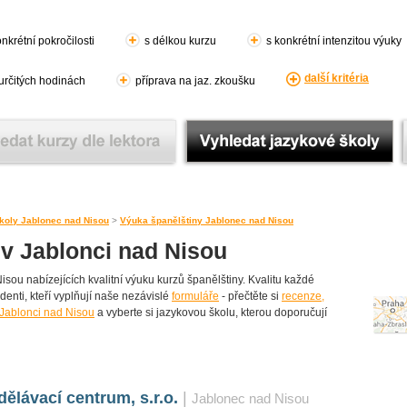
nkrétní pokročilosti
s délkou kurzu
s konkrétní intenzitou výuky
další kritéria
 určitých hodinách
příprava na jaz. zkoušku
koly Jablonec nad Nisou
>
Výuka španělštiny Jablonec nad Nisou
 v Jablonci nad Nisou
sou nabízejících kvalitní výuku kurzů španělštiny. Kvalitu každé
udenti, kteří vyplňují naše nezávislé
formuláře
- přečtěte si
recenze,
 Jablonci nad Nisou
a vyberte si jazykovou školu, kterou doporučují
ělávací centrum, s.r.o.
|
Jablonec nad Nisou