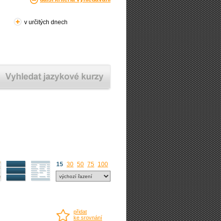
v určitých dnech
15
30
50
75
100
přidat
ke srovnání