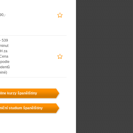
90,-
- 539
 minut
H za
(Cena
í podle
udentů
piné)
line kurzy španělštiny
niční studium španělštiny