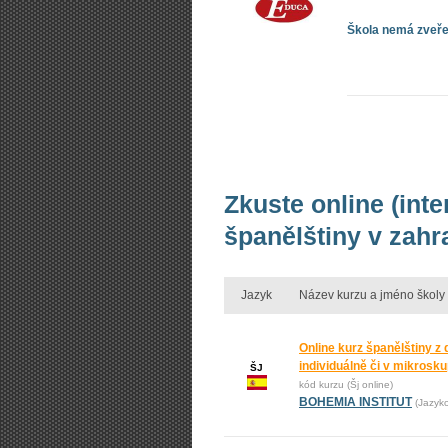
Škola nemá zveřej
Zkuste online (int
španělštiny v zahr
Jazyk
Název kurzu a jméno školy
Online kurz španělštiny z
individuálně či v mikrosk
ŠJ
kód kurzu (Šj online)
BOHEMIA INSTITUT
(Jazyk