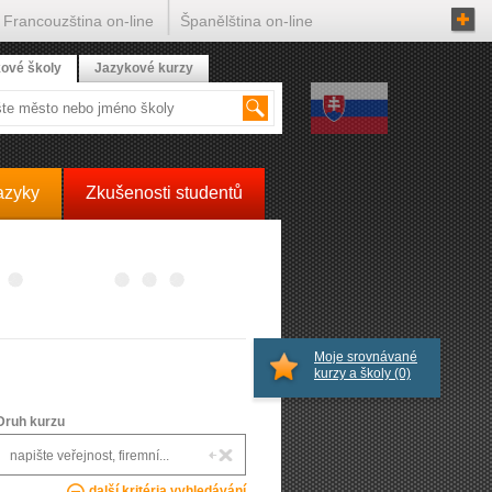
Francouzština on-line
Španělština on-line
ové školy
Jazykové kurzy
azyky
Zkušenosti studentů
Moje srovnávané
kurzy a školy
(0)
Druh kurzu
další kritéria vyhledávání