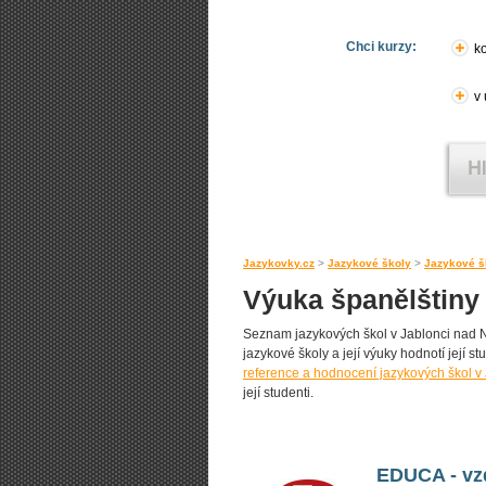
Chci kurzy:
ko
v
Jazykovky.cz
>
Jazykové školy
>
Jazykové š
Výuka španělštiny
Seznam jazykových škol v Jablonci nad Ni
jazykové školy a její výuky hodnotí její st
reference a hodnocení jazykových škol v
její studenti.
EDUCA - vzd