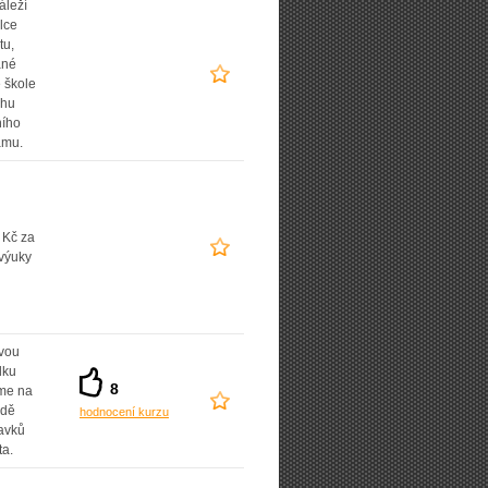
áleží
lce
tu,
ané
 škole
uhu
ního
amu.
 Kč za
výuky
vou
dku
8
íme na
adě
hodnocení kurzu
avků
ta.