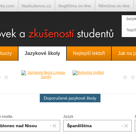
yky.com
Nazkušenou.cz
Angličtina on-line
Němčina on-line
lumočí.cz
Jazyk
 kurzy
Jazykové školy
Nejlepší lektoři
Jak na j
Doporučené jazykové školy
o studia
Jazyk