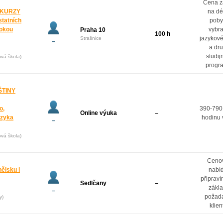
Cena z
 KURZY
na dé
statních
poby
rokou
vybr
Praha 10
100 h
jazykové
Strašnice
–
a dr
studij
ová škola)
progr
ŠTINY
o,
390-790
Online výuka
–
azyka
hodinu 
–
ová škola)
Ceno
ělsku i
nabí
připrav
Sedlčany
–
zákl
–
požad
y)
klien