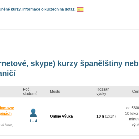
něné kurzy, informace o kurzech na dotaz.
ernetové, skype) kurzy španělštiny ne
aničí
Poč.
Rozsah
Město
Cen
studentů
výuky
 domova:
od 5600
upinách
10 lekcí
Online výuka
10 h
(1x1h)
minut
1 – 4
výu
ová škola)