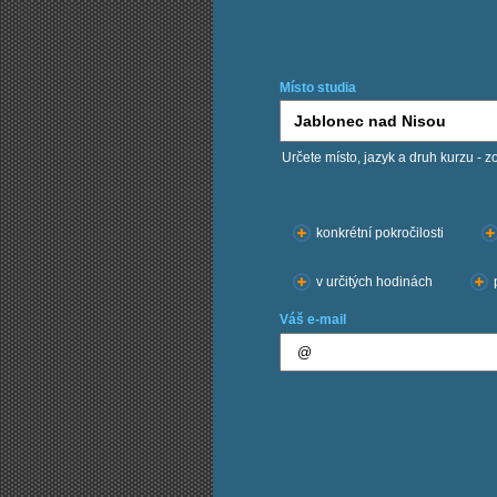
Místo studia
Určete místo, jazyk a druh kurzu - z
Chci kurzy:
konkrétní pokročilosti
v určitých hodinách
Váš e-mail