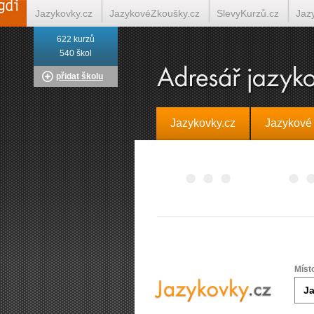
Jazykovky.cz
JazykovéZkoušky.cz
SlevyKurzů.cz
Jaz
622 kurzů
Italština on-line
Tlumočení-Překlady.cz
Překládá.cz
T
540 škol
přidat školu
Jazykovky.cz
Jazykové
Míst