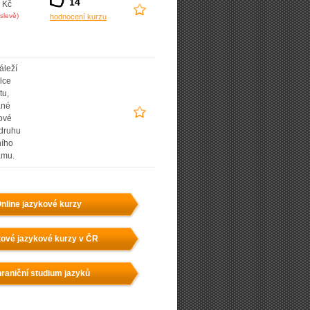
14
 Kč
slevě)
hodnocení kurzu
áleží
lce
tu,
ané
ové
 druhu
ního
amu.
nline jazykové kurzy
ové jazykové kurzy v ČR
raniční studium jazyků