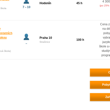
4 300
Hodonín
45 h
(po 25% 
7 – 10
 škola
Cena z
y
na dé
ostatních
poby
rokou
vybr
Praha 10
100 h
jazyk
Strašnice
–
škole a
studij
ová škola)
progr
O
Pobyt
Zah