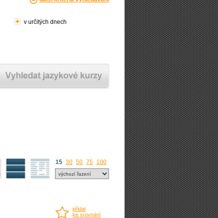
v určitých dnech
15
30
50
75
100
přidat
ke srovnání