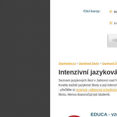
Chci kurzy:
ko
v
Jazykovky.cz
>
Jazykové školy
>
Jazykové š
Intenzivní jazykov
Seznam jazykových škol v Jablonci nad Nis
Kvalitu každé jazykové školy a její intenzi
- přečtěte si
recenze, reference a hodnoce
školu, kterou doporučují její studenti.
EDUCA - vzd