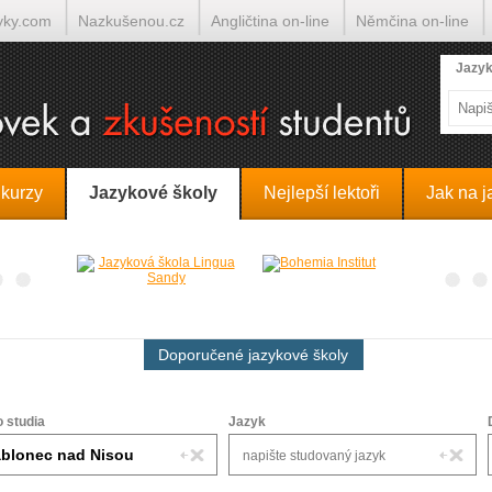
yky.com
Nazkušenou.cz
Angličtina on-line
Němčina on-line
lumočí.cz
Jazyk
 kurzy
Jazykové školy
Nejlepší lektoři
Jak na j
Doporučené jazykové školy
o studia
Jazyk