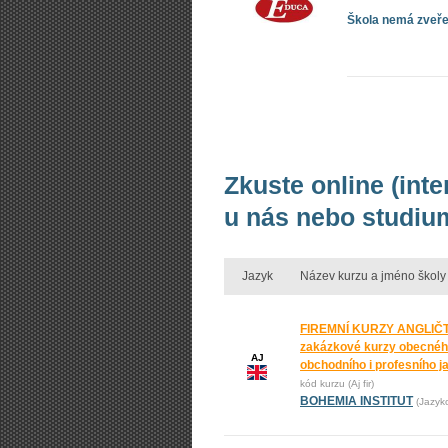
Škola nemá zveřej
Zkuste online (int
u nás nebo studium
Jazyk
Název kurzu a jméno školy
FIREMNÍ KURZY ANGLIČT
zakázkové kurzy obecnéh
AJ
obchodního i profesního j
kód kurzu (Aj fir)
BOHEMIA INSTITUT
(Jazyk