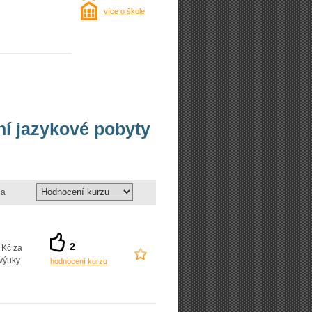
více o škole
vní jazykové pobyty
a
2
 Kč za
výuky
hodnocení kurzu