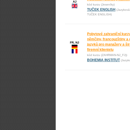
AJ
kód kurzu (Jeseníky)
TUČEK ENGLISH
(Jazyková
TUČEK ENGLISH)
Pobytové zahraniční kurz
němčiny, francouzštiny a 
FR, NJ
jazyků pro manažery a ši
firemní klientelu
kód kurzu (ZAHRMAN-NJ_FJ))
BOHEMIA INSTITUT
(Jazyk