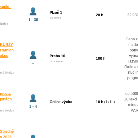
spělé -
Plzeň 1
20 h
22 98
Bolevec
1 – 30
lzeň )
Cena z
 KURZY
na dé
ostatních
poby
rokou
vybr
Praha 10
100 h
jazyk
Strašnice
–
škole a
studij
ová škola)
progr
domova:
od 5600
upinách
10 lekcí
Online výuka
10 h
(1x1h)
minut
1 – 4
výu
ová škola)
 Středně
ny 2026