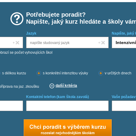
Potřebujete poradit?
Napište, jaký kurz hledáte a školy vá
Jazyk
Napište, jaký 
obrazí se počet vyhovujících škol
s délkou kurzu
s konkrétní intenzitou výuky
v určitých dnech
další kritéria
příprava na jaz. zkoušku
Kontaktní telefon (kam škola zavolá)
Vaše požadav