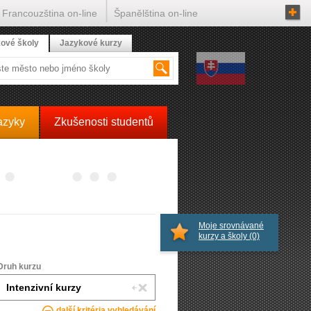
Francouzština on-line
Španělština on-line
ové školy
Jazykové kurzy
azyky
Zkušenosti studentů
Moje srovnávané
kurzy a školy
(0)
Druh kurzu
další kritéria vyhledávání