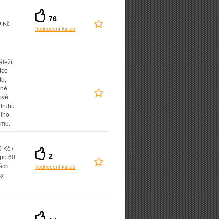
76
9 Kč
hodnocení kurzu
áleží
lce
tu,
ané
ové
 druhu
ního
amu.
 Kč /
2
 po 60
ách
hodnocení kurzu
ky