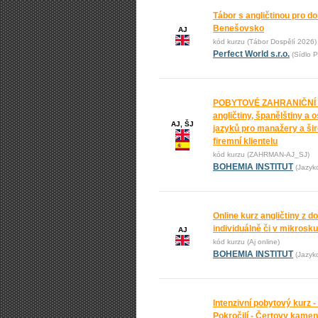
Tábor s angličtinou pro do
Benešovsko
AJ
kód kurzu (Tábor Dospělí 2026)
Perfect World s.r.o.
(Sídlo P
POBYTOVÉ ZAHRANIČNÍ
angličtiny, španělštiny a 
AJ, ŠJ
jazyků pro manažery a ši
firemní klientelu
kód kurzu (ZAHRMAN-AJ_SJ)
BOHEMIA INSTITUT
(Jazyk
Online kurz angličtiny z 
individuálně či v mikrosk
AJ
kód kurzu (Aj online)
BOHEMIA INSTITUT
(Jazyk
Intenzivní pobytový kurz -
Pokročilí - Čertovy kame