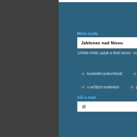
Místo studia
Určete místo, jazyk a druh kurzu - z
Chci kurzy:
konkrétní pokročilosti
v určitých hodinách
Váš e-mail