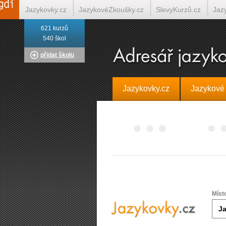
Jazykovky.cz
JazykovéZkoušky.cz
SlevyKurzů.cz
Jaz
621 kurzů
Italština on-line
Tlumočení-Překlady.cz
Překládá.cz
T
540 škol
přidat školu
Jazykovky.cz
Jazykové
Míst