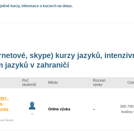
něné kurzy, informace o kurzech na dotaz.
ernetové, skype) kurzy jazyků, intenzi
 jazyků v zahraničí
Poč.
Rozsah
Město
Cen
studentů
výuky
INY -
o,
390-790
azyka
Online výuka
–
hodinu 
–
ová škola)