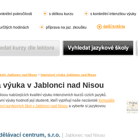
nkrétní pokročilosti
s délkou kurzu
s konkrétní intenzitou výuky
další kritéria
 určitých hodinách
příprava na jaz. zkoušku
koly Jablonec nad Nisou
>
Intenzivní výuka Jablonec nad Nisou
á výuka v Jablonci nad Nisou
ou nabízejících kvalitní výuku intenzivních kurzů cizích jazyků.
vní výuky hodnotí její studenti, kteří vyplňují naše nezávislé
formuláře
ní jazykových škol v Jablonci nad Nisou
a vyberte si jazykovou
ělávací centrum, s.r.o.
|
Jablonec nad Nisou