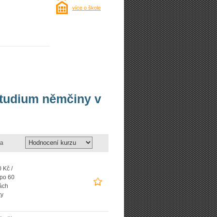
více o škole
studium němčiny v
a
 Kč /
 po 60
ách
ky