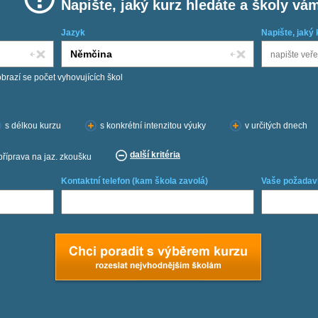
Napište, jaký kurz hledáte a školy vá
Jazyk
Napište, jaký 
obrazí se počet vyhovujících škol
s délkou kurzu
s konkrétní intenzitou výuky
v určitých dnech
další kritéria
příprava na jaz. zkoušku
Kontaktní telefon (kam škola zavolá)
Vaše požadav