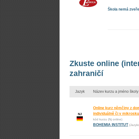
Škola nemá zveřej
Zkuste online (int
zahraničí
Jazyk
Název kurzu a jméno školy
Online kurz němčiny z do
individuálně či v mikrosk
NJ
kód kurzu (Nj online)
BOHEMIA INSTITUT
(Jazyk