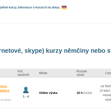
něné kurzy, informace o kurzech na dotaz.
ernetové, skype) kurzy němčiny nebo 
Poč.
Rozsah
Město
Cen
studentů
výuky
mova:
od 5600
upinách
10 lekcí
Online výuka
10 h
(1x1h)
minut
1 – 4
výu
ová škola)