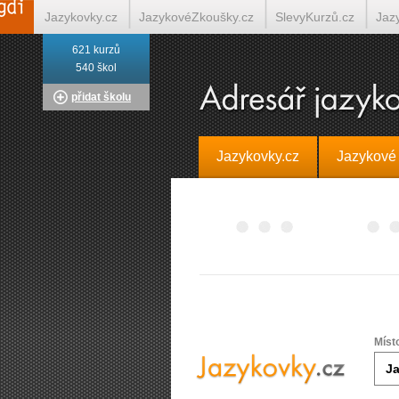
Jazykovky.cz
JazykovéZkoušky.cz
SlevyKurzů.cz
Jaz
621 kurzů
Italština on-line
Tlumočení-Překlady.cz
Překládá.cz
T
540 škol
přidat školu
Jazykovky.cz
Jazykové
Míst