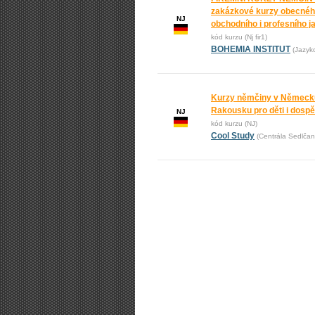
zakázkové kurzy obecnéh
NJ
obchodního i profesního j
kód kurzu (Nj fir1)
BOHEMIA INSTITUT
(Jazyk
Kurzy němčiny v Německ
Rakousku pro děti i dospě
NJ
kód kurzu (NJ)
Cool Study
(Centrála Sedlčan