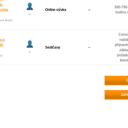
o,
390-790
azyka
Online výuka
–
hodinu 
–
ová škola)
Ceno
u a
nabí
lé
připrav
Sedlčany
–
zákl
–
požad
y)
klien
O
Zahr