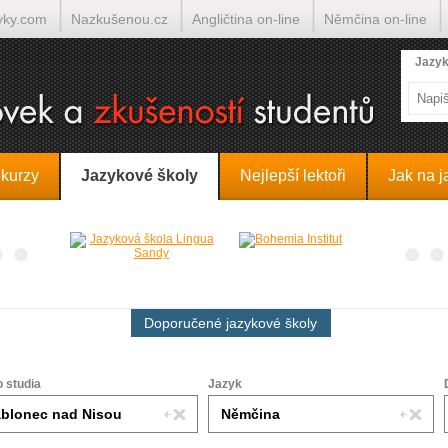
yky.com
Nazkušenou.cz
Angličtina on-line
Němčina on-line
lumočí.cz
Jazyk
 kurzy
Jazykové školy
Nejlepší lektoři
Jak na j
Doporučené jazykové školy
o studia
Jazyk