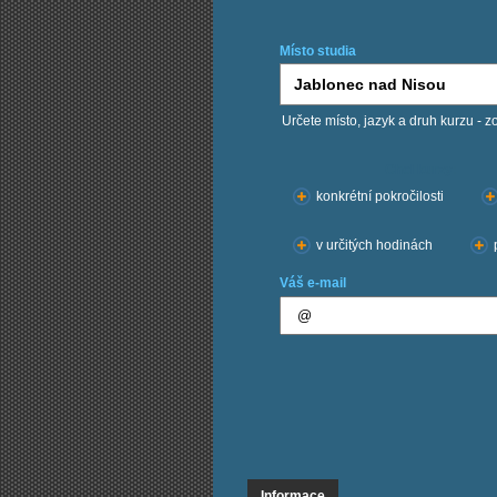
Místo studia
Určete místo, jazyk a druh kurzu - z
Chci kurzy:
konkrétní pokročilosti
v určitých hodinách
Váš e-mail
Informace