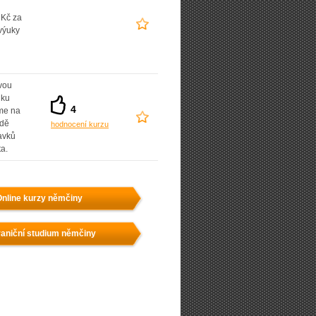
 Kč za
výuky
vou
dku
4
íme na
adě
hodnocení kurzu
avků
ta.
nline kurzy němčiny
aniční studium němčiny