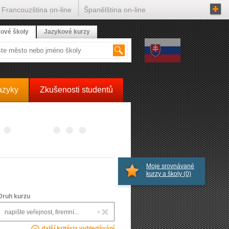
Francouzština on-line
Španělština on-line
ové školy
Jazykové kurzy
azyky
Zkušenosti studentů
Moje srovnávané
kurzy a školy
(0)
Druh kurzu
další kritéria vyhledávání