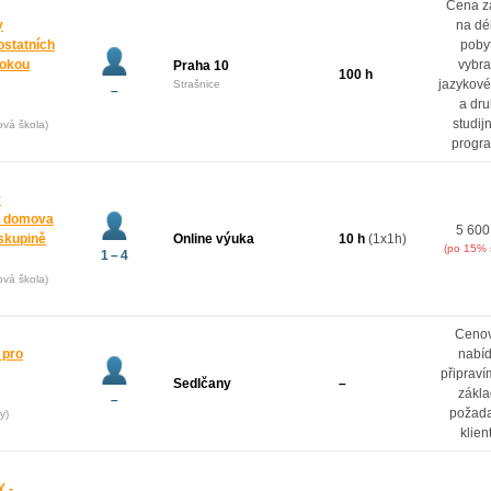
Cena z
y
na dé
ostatních
poby
rokou
vybr
Praha 10
100 h
jazykové
Strašnice
–
a dr
studij
ová škola)
progr
y
z domova
5 600
oskupině
Online výuka
10 h
(1x1h)
(po 15% 
1 – 4
ová škola)
Ceno
 pro
nabí
připrav
Sedlčany
–
zákl
–
požad
y)
klien
 -