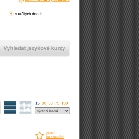
v určitých dnech
15
30
50
75
100
přidat
ke srovnání