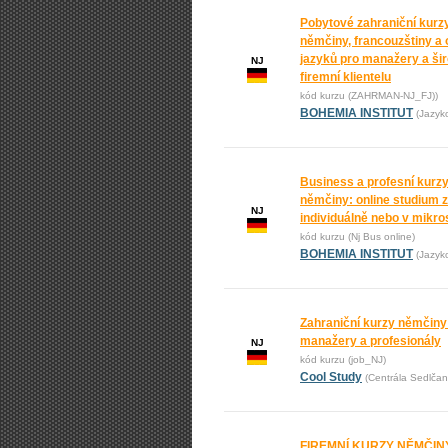
Pobytové zahraniční kurz
němčiny, francouzštiny a 
jazyků pro manažery a ši
NJ
firemní klientelu
kód kurzu (ZAHRMAN-NJ_FJ))
BOHEMIA INSTITUT
(Jazyk
Business a profesní kurz
němčiny: online studium 
NJ
individuálně nebo v mikr
kód kurzu (Nj Bus online)
BOHEMIA INSTITUT
(Jazyk
Zahraniční kurzy němčiny
manažery a profesionály
NJ
kód kurzu (job_NJ)
Cool Study
(Centrála Sedlčan
FIREMNÍ KURZY NĚMČINY