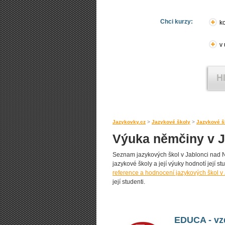
Chci kurzy:
ko
v
Jazykovky.cz
>
Jazykové školy
>
Jazykové š
Výuka němčiny v J
Seznam jazykových škol v Jablonci nad Ni
jazykové školy a její výuky hodnotí její st
reference a hodnocení jazykových škol v
její studenti.
EDUCA - vzd