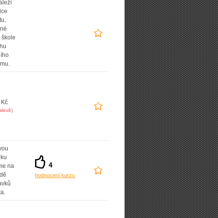
áleží
lce
tu,
ané
 škole
uhu
ního
amu.
 Kč
slevě)
vou
dku
4
íme na
adě
hodnocení kurzu
avků
ta.