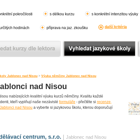
nkrétní pokročilosti
s délkou kurzu
s konkrétní intenzitou výuky
další kritéria
 určitých hodinách
příprava na jaz. zkoušku
koly Jablonec nad Nisou
>
Výuka němčiny Jablonec nad Nisou
ablonci nad Nisou
sou nabízejících kvalitní výuku kurzů němčiny. Kvalitu každé
udenti, kteří vyplňují naše nezávislé
formuláře
- přečtěte si
recenze,
 Jablonci nad Nisou
a vyberte si jazykovou školu, kterou doporučují
ělávací centrum, s.r.o.
|
Jablonec nad Nisou