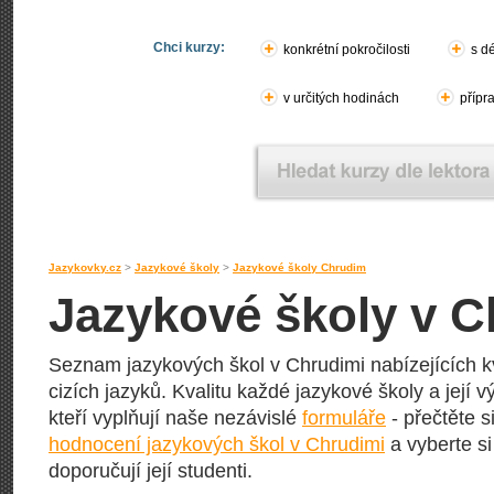
Chci kurzy:
konkrétní pokročilosti
s d
v určitých hodinách
přípr
Jazykovky.cz
>
Jazykové školy
>
Jazykové školy Chrudim
Jazykové školy v C
Seznam jazykových škol v Chrudimi nabízejících kv
cizích jazyků. Kvalitu každé jazykové školy a její vý
kteří vyplňují naše nezávislé
formuláře
- přečtěte s
hodnocení jazykových škol v Chrudimi
a vyberte si
doporučují její studenti.