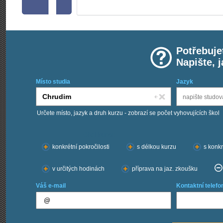
Potřebuje
Napište, 
Místo studia
Jazyk
Určete místo, jazyk a druh kurzu - zobrazí se počet vyhovujících škol
Chci kurzy:
konkrétní pokročilosti
s délkou kurzu
s konkr
v určitých hodinách
příprava na jaz. zkoušku
Váš e-mail
Kontaktní telefo