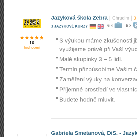
Jazyková škola Zebra
|
|
Chrudim
3
6 ×
6 ×
3 JAZYKOVÉ KURZY
S výukou máme zkušenosti již 
16
hodnocení
využijeme právě při Vaší výu
Malé skupinky 3 – 5 lidí.
Termín přizpůsobíme Vašim
Zaměření výuky na konverzaci
Příjemné prostředí ve vlastn
Budete hodně mluvit.
Gabriela Smetanová, DiS. - Jazy