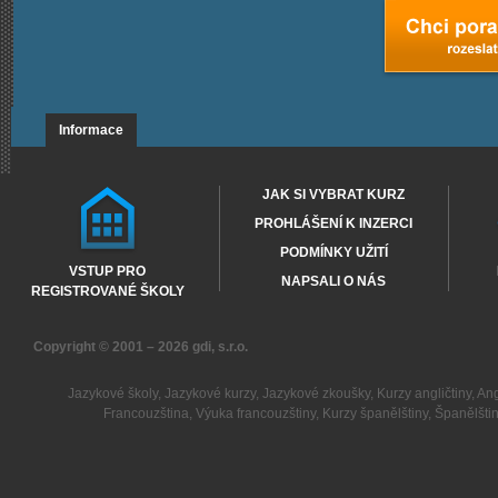
Informace
JAK SI VYBRAT KURZ
PROHLÁŠENÍ K INZERCI
PODMÍNKY UŽITÍ
VSTUP PRO
NAPSALI O NÁS
REGISTROVANÉ ŠKOLY
Copyright © 2001 – 2026
gdi, s.r.o.
Jazykové školy
,
Jazykové kurzy
,
Jazykové zkoušky
,
Kurzy angličtiny
,
Ang
Francouzština
,
Výuka francouzštiny
,
Kurzy španělštiny
,
Španělšti