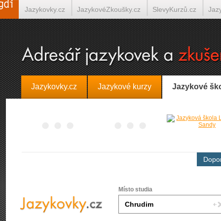
Jazykovky.cz
JazykovéZkoušky.cz
SlevyKurzů.cz
Jaz
Španělština on-line
Italština on-line
Tlumočení-Překlady.
Jazykovky.cz
Jazykové kurzy
Jazykové šk
Dopor
Místo studia