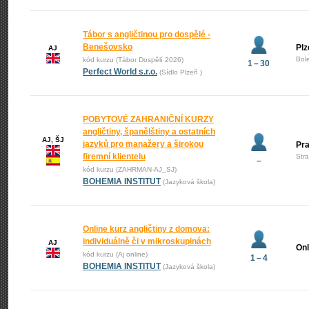
Tábor s angličtinou pro dospělé -
Benešovsko
Plz
AJ
Bol
kód kurzu (Tábor Dospělí 2026)
1 – 30
Perfect World s.r.o.
(Sídlo Plzeň )
POBYTOVÉ ZAHRANIČNÍ KURZY
angličtiny, španělštiny a ostatních
AJ, ŠJ
jazyků pro manažery a širokou
Pr
firemní klientelu
Str
–
kód kurzu (ZAHRMAN-AJ_SJ)
BOHEMIA INSTITUT
(Jazyková škola)
Online kurz angličtiny z domova:
individuálně či v mikroskupinách
AJ
Onl
kód kurzu (Aj online)
1 – 4
BOHEMIA INSTITUT
(Jazyková škola)