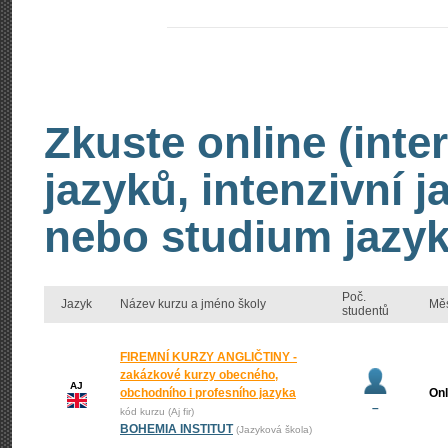
Zkuste online (inte
jazyků, intenzivní 
nebo studium jazyk
Poč.
Jazyk
Název kurzu a jméno školy
Mě
studentů
FIREMNÍ KURZY ANGLIČTINY -
zakázkové kurzy obecného,
AJ
obchodního i profesního jazyka
Onl
–
kód kurzu (Aj fir)
BOHEMIA INSTITUT
(Jazyková škola)