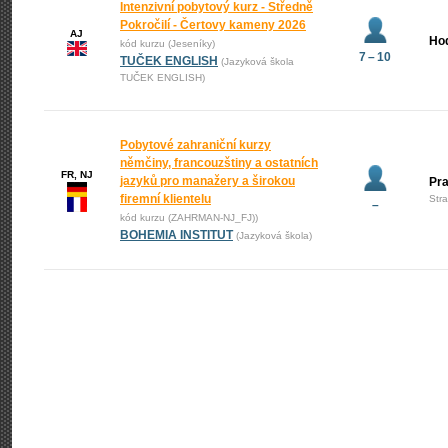
Intenzivní pobytový kurz - Středně
Pokročilí - Čertovy kameny 2026
AJ
Ho
kód kurzu (Jeseníky)
7 – 10
TUČEK ENGLISH
(Jazyková škola
TUČEK ENGLISH)
Pobytové zahraniční kurzy
němčiny, francouzštiny a ostatních
FR, NJ
jazyků pro manažery a širokou
Pr
firemní klientelu
Str
–
kód kurzu (ZAHRMAN-NJ_FJ))
BOHEMIA INSTITUT
(Jazyková škola)