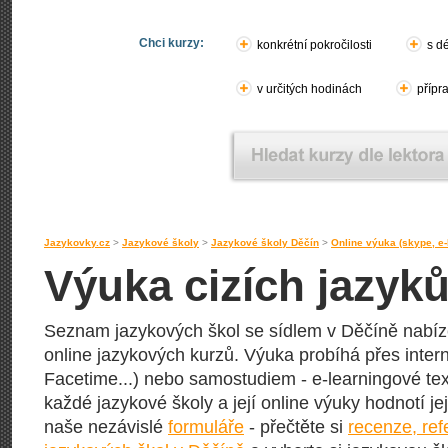
Chci kurzy:
konkrétní pokročilosti
s d
v určitých hodinách
přípr
Jazykovky.cz
>
Jazykové školy
>
Jazykové školy Děčín
>
Online výuka (skype, e-
Výuka cizích jazyků
Seznam jazykových škol se sídlem v Děčíně nabízej
online jazykových kurzů. Výuka probíhá přes inter
Facetime...) nebo samostudiem - e-learningové text
každé jazykové školy a její online výuky hodnotí její
naše nezávislé
formuláře
- přečtěte si
recenze, re