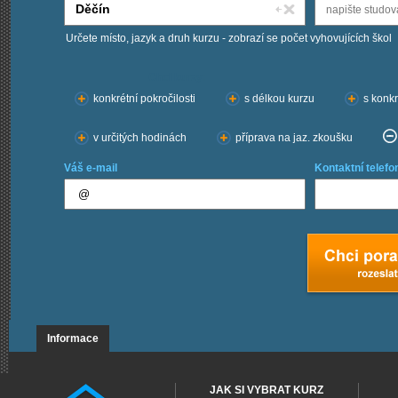
Určete místo, jazyk a druh kurzu - zobrazí se počet vyhovujících škol
Chci kurzy:
konkrétní pokročilosti
s délkou kurzu
s konkr
v určitých hodinách
příprava na jaz. zkoušku
Váš e-mail
Kontaktní telefo
Informace
JAK SI VYBRAT KURZ