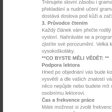
Trénujete slovní zásobu i gram
překladání a nudné učení grama
dostává doslova pod kůži a začí
3. Průvodce čtením
Každý článek vám přečte rodilý 
vysloví. Nahráváte se a progr
zjistíte své porozumění. Velká
vysokoškoláky.
**CO BYSTE MĚLI VĚDĚT: **
Podpora lektora
Hned po objednání vás bude kon
vysvětlí a dle vašich znalostí 
něco nepůjde nebo budete mít 
osobnímu lektorovi.
Čas a frekvence práce
Máte možnost si zvolit frekvenc