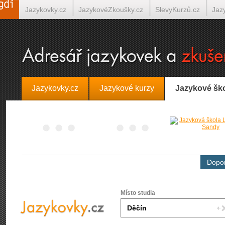
Jazykovky.cz
JazykovéZkoušky.cz
SlevyKurzů.cz
Jaz
Španělština on-line
Italština on-line
Tlumočení-Překlady.
Jazykovky.cz
Jazykové kurzy
Jazykové šk
Dopor
Místo studia