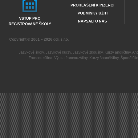
PROHLÁŠENÍ K INZERCI
PODMÍNKY UŽITÍ
VSTUP PRO
NAPSALI O NÁS
REGISTROVANÉ ŠKOLY
Copyright © 2001 – 2026
gdi, s.r.o.
Jazykové školy
,
Jazykové kurzy
,
Jazykové zkoušky
,
Kurzy angličtiny
,
Ang
Francouzština
,
Výuka francouzštiny
,
Kurzy španělštiny
,
Španělšti