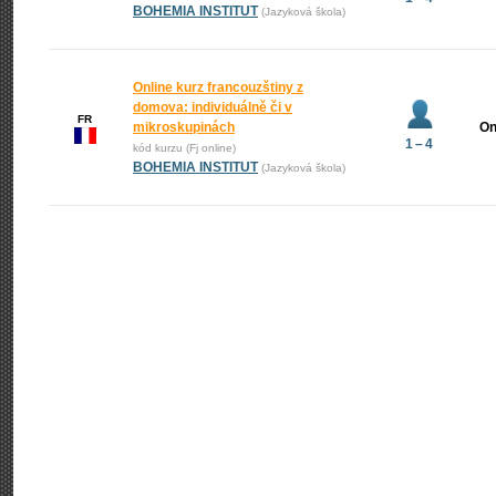
BOHEMIA INSTITUT
(Jazyková škola)
Online kurz francouzštiny z
domova: individuálně či v
FR
mikroskupinách
On
1 – 4
kód kurzu (Fj online)
BOHEMIA INSTITUT
(Jazyková škola)