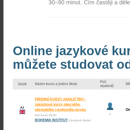
30–90 minut. Čím častěji a dél
Online jazykové kur
můžete studovat od
Poč.
Jazyk
Název kurzu a jméno školy
Mě
studentů
FIREMNÍ KURZY ANGLIČTINY -
zakázkové kurzy obecného,
AJ
obchodního i profesního jazyka
On
–
kód kurzu (Aj fir)
BOHEMIA INSTITUT
(Jazyková škola)