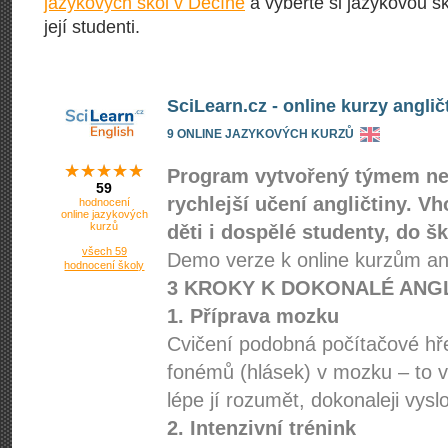
jazykových škol v Děčíně
a vyberte si jazykovou šk
její studenti.
SciLearn.cz - online kurzy anglič
9 ONLINE JAZYKOVÝCH KURZŮ
Program vytvořený týmem n
59
rychlejší učení angličtiny. V
hodnocení
online jazykových
kurzů
děti i dospělé studenty, do š
všech 59
Demo verze k online kurzům ang
hodnocení školy
3 KROKY K DOKONALÉ ANGL
1. Příprava mozku
Cvičení podobná počítačové hře
fonémů (hlásek) v mozku – to v
lépe jí rozumět, dokonaleji vysl
2. Intenzivní trénink