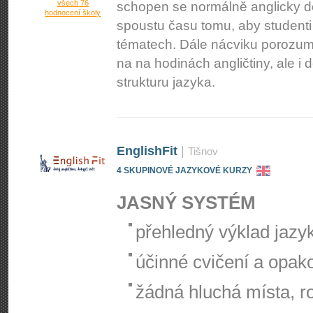
všech 76
schopen se normálně anglicky d
hodnocení školy
spoustu času tomu, aby studenti
tématech. Dále nácviku porozu
na na hodinách angličtiny, ale 
strukturu jazyka.
EnglishFit
|
Tišnov
4 SKUPINOVÉ JAZYKOVÉ KURZY
JASNÝ SYSTÉM
přehledný výklad jazyk
účinné cvičení a opak
žádná hluchá místa, r