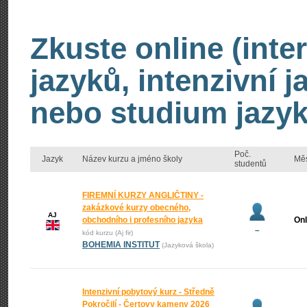
Zkuste online (inte
jazyků, intenzivní 
nebo studium jazyk
Poč.
Jazyk
Název kurzu a jméno školy
Mě
studentů
FIREMNÍ KURZY ANGLIČTINY -
zakázkové kurzy obecného,
AJ
obchodního i profesního jazyka
Onl
–
kód kurzu (Aj fir)
BOHEMIA INSTITUT
(Jazyková škola)
Intenzivní pobytový kurz - Středně
Pokročilí - Čertovy kameny 2026