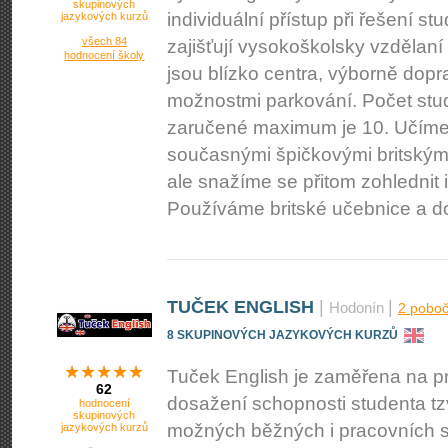
skupinových
individuální přístup při řešení st
jazykových kurzů
všech 84
zajišťují vysokoškolsky vzdělaní 
hodnocení školy
jsou blízko centra, výborně do
možnostmi parkování. Počet stud
zaručené maximum je 10. Učím
současnými špičkovými britskými
ale snažíme se přitom zohlednit 
Používáme britské učebnice a d
TUČEK ENGLISH
|
|
Hodonín
2 pobo
8 SKUPINOVÝCH JAZYKOVÝCH KURZŮ
Tuček English je zaměřena na pr
62
dosažení schopnosti studenta tz
hodnocení
skupinových
možných běžných i pracovních sit
jazykových kurzů