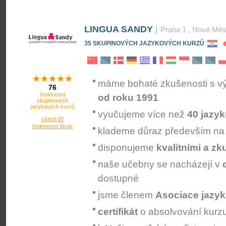
LINGUA SANDY
|
Praha 1
, Nové Měs
35 SKUPINOVÝCH JAZYKOVÝCH KURZŮ
be
la
mk
máme bohaté zkušenosti s v
76
hodnocení
od roku 1991
skupinových
jazykových kurzů
vyučujeme více než
40 jazy
všech 87
hodnocení školy
klademe důraz především n
disponujeme
kvalitními a z
naše učebny se nacházejí v
dostupné
jsme členem
Asociace jazyk
certifikát
o absolvování kurz