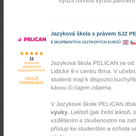
využít mnoha výhod partnerů
Jazyková škola s právem SJZ PEL
8 SKUPINOVÝCH JAZYKOVÝCH KURZŮ
11
Jazyková škola PELICAN se od r
hodnocení
skupinových
Lidické 9 v centru Brna. V učebn
jazykových kurzů
všech 39
studenti mají k dispozici kuchy
hodnocení školy
kávou či čajem zdarma.
V Jazykové škole PELICAN db
výuky
. Lektoři (jak čeští lektoři,
vzděláním a zkušenostmi na zahra
přístup ke studentům a ochota u