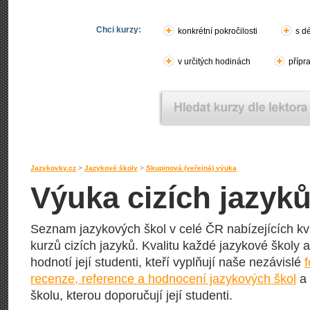
Chci kurzy:
konkrétní pokročilosti
s d
v určitých hodinách
přípr
Jazykovky.cz
>
Jazykové školy
>
Skupinová (veřejná) výuka
Výuka cizích jazyk
Seznam jazykových škol v celé ČR nabízejících kv
kurzů cizích jazyků. Kvalitu každé jazykové školy a
hodnotí její studenti, kteří vyplňují naše nezávislé
recenze, reference a hodnocení jazykových škol
a 
školu, kterou doporučují její studenti.