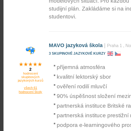
modelových situací. Pro každou s
studijní plán. Zakládáme si na i
studentovi.
MAVO jazyková škola
|
Praha 1
, No
3 SKUPINOVÉ JAZYKOVÉ KURZY
příjemná atmosféra
2
hodnocení
kvalitní lektorský sbor
skupinových
jazykových kurzů
ověření rodilí mluvčí
všech 61
hodnocení školy
90% úspěšnost složení mezi
partnerská instituce Britské r
partnerská instituce prestižn
podpora e-learningového pro