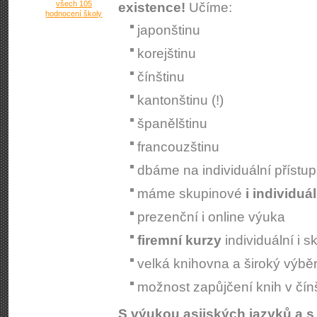
všech 105
existence!
Učíme:
hodnocení školy
japonštinu
korejštinu
čínštinu
kantonštinu (!)
španělštinu
francouzštinu
dbáme na individuální přístup
máme skupinové
i individuá
prezenční i online výuka
firemní kurzy
individuální i 
velká knihovna a široký výbě
možnost zapůjčení knih v čínš
S výukou asijských jazyků a 