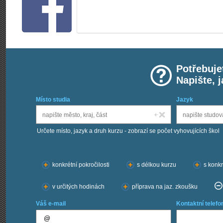
Potřebuje
Napište, 
Místo studia
Jazyk
Určete místo, jazyk a druh kurzu - zobrazí se počet vyhovujících škol
Chci kurzy:
konkrétní pokročilosti
s délkou kurzu
s konkr
v určitých hodinách
příprava na jaz. zkoušku
Váš e-mail
Kontaktní telefo