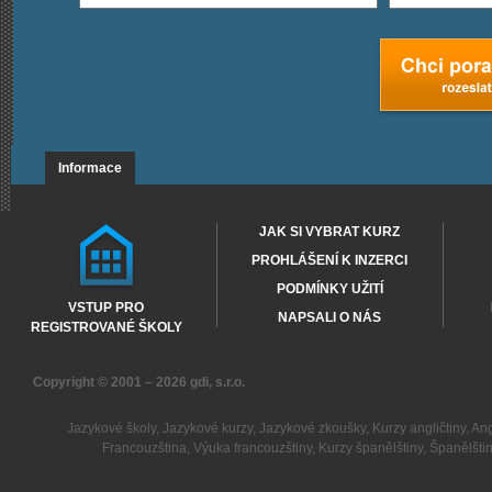
Informace
JAK SI VYBRAT KURZ
PROHLÁŠENÍ K INZERCI
PODMÍNKY UŽITÍ
VSTUP PRO
NAPSALI O NÁS
REGISTROVANÉ ŠKOLY
Copyright © 2001 – 2026
gdi, s.r.o.
Jazykové školy
,
Jazykové kurzy
,
Jazykové zkoušky
,
Kurzy angličtiny
,
Ang
Francouzština
,
Výuka francouzštiny
,
Kurzy španělštiny
,
Španělšti