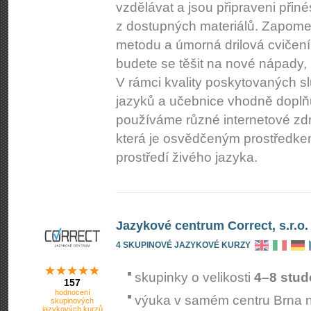
vzdělávat a jsou připraveni při
z dostupných materiálů. Zapome
metodu a úmorná drilová cvičení. 
budete se těšit na nové nápady, 
V rámci kvality poskytovaných 
jazyků a učebnice vhodně doplň
používáme různé internetové zd
která je osvědčeným prostředkem
prostředí živého jazyka.
Jazykové centrum Correct, s.r.o.
4 SKUPINOVÉ JAZYKOVÉ KURZY
skupinky o velikosti
4–8 stud
157
hodnocení
výuka v samém centru Brna 
skupinových
jazykových kurzů