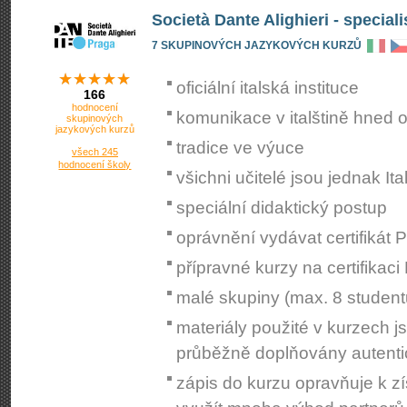
Società Dante Alighieri - speciali
7 SKUPINOVÝCH JAZYKOVÝCH KURZŮ
oficiální italská instituce
166
hodnocení
komunikace v italštině hned o
skupinových
jazykových kurzů
tradice ve výuce
všech 245
hodnocení školy
všichni učitelé jsou jednak I
speciální didaktický postup
oprávnění vydávat certifikát P
přípravné kurzy na certifikaci 
malé skupiny (max. 8 student
materiály použité v kurzech js
průběžně doplňovány autent
zápis do kurzu opravňuje k zí