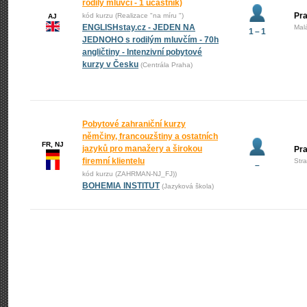
rodilý mluvčí - 1 účastník)
Pra
kód kurzu (Realizace "na míru ")
AJ
ENGLISHstay.cz - JEDEN NA
Mal
1 – 1
JEDNOHO s rodilým mluvčím - 70h
angličtiny - Intenzivní pobytové
kurzy v Česku
(Centrála Praha)
Pobytové zahraniční kurzy
němčiny, francouzštiny a ostatních
FR, NJ
jazyků pro manažery a širokou
Pr
firemní klientelu
Str
–
kód kurzu (ZAHRMAN-NJ_FJ))
BOHEMIA INSTITUT
(Jazyková škola)