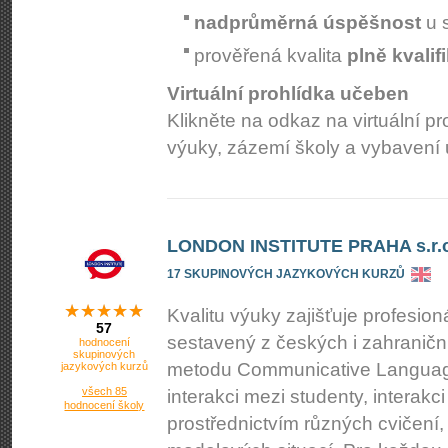
nadprůměrná úspěšnost
u s
prověřená kvalita
plně kvali
Virtuální prohlídka učeben
Klikněte na odkaz na virtuální p
výuky, zázemí školy a vybavení
LONDON INSTITUTE PRAHA s.r.o
17 SKUPINOVÝCH JAZYKOVÝCH KURZŮ
Kvalitu výuky zajišťuje profesioná
57
sestavený z českých i zahraniční
hodnocení
skupinových
metodu Communicative Language
jazykových kurzů
všech 85
interakci mezi studenty, interakc
hodnocení školy
prostřednictvím různých cvičení,