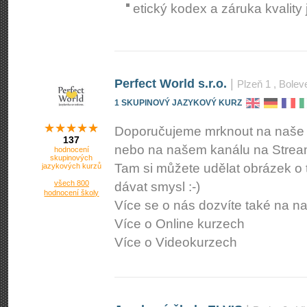
etický kodex a záruka kvality
Perfect World s.r.o.
|
Plzeň 1
, Bolev
1 SKUPINOVÝ JAZYKOVÝ KURZ
Doporučujeme mrknout na naše 
137
nebo na našem kanálu na Strea
hodnocení
skupinových
Tam si můžete udělat obrázek o 
jazykových kurzů
všech 800
dávat smysl :-)
hodnocení školy
Více se o nás dozvíte také na 
Více o Online kurzech
Více o Videokurzech