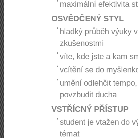
maximální efektivita 
OSVĚDČENÝ STYL
hladký průběh výuky 
zkušenostmi
víte, kde jste a kam s
vcítění se do myšlenk
umění odlehčit tempo,
povzbudit ducha
VSTŘÍCNÝ PŘÍSTUP
student je vtažen do 
témat