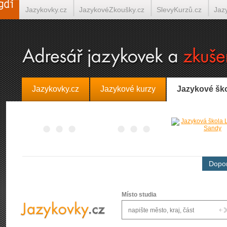
Jazykovky.cz
JazykovéZkoušky.cz
SlevyKurzů.cz
Jaz
Španělština on-line
Italština on-line
Tlumočení-Překlady.
Jazykovky.cz
Jazykové kurzy
Jazykové šk
Dopor
Místo studia