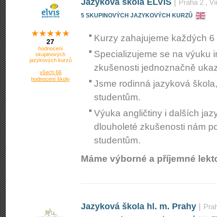
Jazyková škola ELVIS
|
Praha 2
, V
5 SKUPINOVÝCH JAZYKOVÝCH KURZŮ
Kurzy zahajujeme každých 6 
27
hodnocení
Specializujeme se na výuku i
skupinových
jazykových kurzů
zkušenosti jednoznačně ukazuj
všech 66
hodnocení školy
Jsme rodinná jazyková škola, 
studentům.
Výuka angličtiny i dalších ja
dlouholeté zkušenosti nám po
studentům.
Máme výborné a příjemné lekto
Jazyková škola hl. m. Prahy
|
Pra