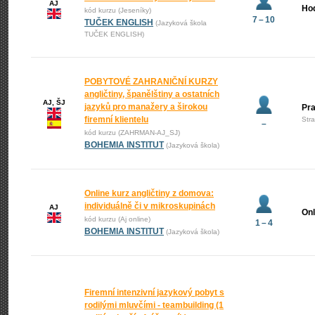
AJ
Ho
kód kurzu (Jeseníky)
7 – 10
TUČEK ENGLISH
(Jazyková škola
TUČEK ENGLISH)
POBYTOVÉ ZAHRANIČNÍ KURZY
angličtiny, španělštiny a ostatních
AJ, ŠJ
jazyků pro manažery a širokou
Pr
firemní klientelu
Str
–
kód kurzu (ZAHRMAN-AJ_SJ)
BOHEMIA INSTITUT
(Jazyková škola)
Online kurz angličtiny z domova:
individuálně či v mikroskupinách
AJ
Onl
kód kurzu (Aj online)
1 – 4
BOHEMIA INSTITUT
(Jazyková škola)
Firemní intenzivní jazykový pobyt s
rodilými mluvčími - teambuilding (1