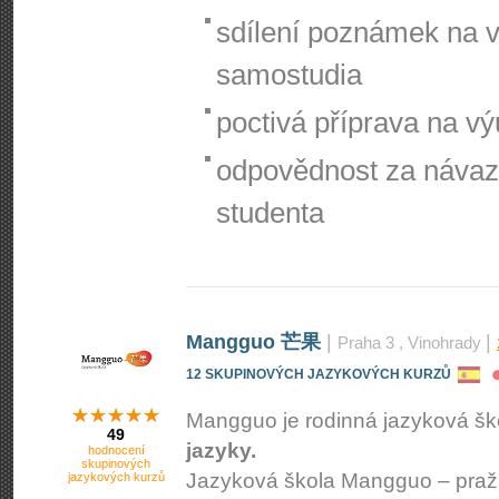
sdílení poznámek na vi
samostudia
poctivá příprava na v
odpovědnost za návaz
studenta
Mangguo 芒果
|
|
Praha 3
, Vinohrady
12 SKUPINOVÝCH JAZYKOVÝCH KURZŮ
Mangguo je rodinná jazyková š
49
jazyky.
hodnocení
skupinových
Jazyková škola Mangguo – praž
jazykových kurzů