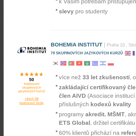
k Vašim potřebám přistupuj
slevy
pro studenty
BOHEMIA INSTITUT
|
Praha 10
, Str
79 SKUPINOVÝCH JAZYKOVÝCH KURZŮ
více než
33 let zkušeností
, 
50
hodnocení
zakládající certifikovaný čl
skupinových
jazykových kurzů
člen AIVD
(Asociace instituc
všech 98
hodnocení školy
příslušných
kodexů kvality
programy
akredit. MŠMT
, a
ETS Global
, držitel certifikát
60% klientů přichází na
refer