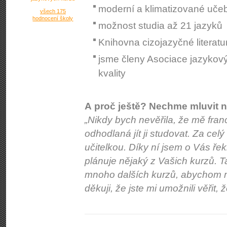
moderní a klimatizované uče
všech 175
hodnocení školy
možnost studia až 21 jazyků
Knihovna cizojazyčné literatu
jsme členy Asociace jazykov
kvality
A proč ještě? Nechme mluvit n
„Nikdy bych nevěřila, že mě fran
odhodlaná jít ji studovat. Za celý
učitelkou. Díky ní jsem o Vás ř
plánuje nějaký z Vašich kurzů. 
mnoho dalších kurzů, abychom m
děkuji, že jste mi umožnili věřit, ž