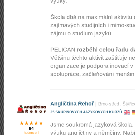
výuky.
Škola dbá na maximální aktivitu 
zajímavých studijních i mimo-stud
zájmu o studium jazyků.
PELICAN
rozběhl celou řadu d
Většinu těchto aktivit zaštiťuje
organizace je podpora inovací v 
spolupráce, začleňování menšin 
Angličtina Řehoř
|
Brno-střed
, Štýřic
25 SKUPINOVÝCH JAZYKOVÝCH KURZŮ
Jsme soukromá jazyková škola, 
84
výuku angličtiny a němčiny. Nabí
hodnocení