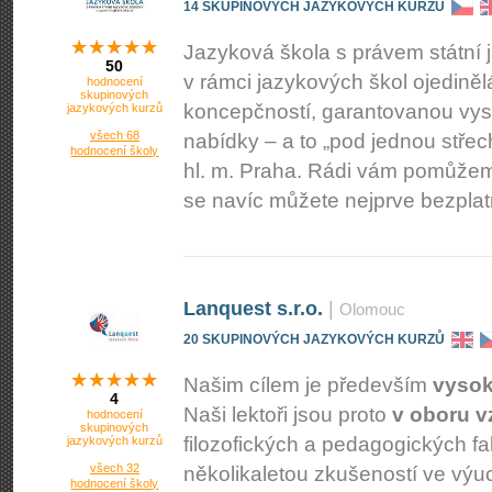
14 SKUPINOVÝCH JAZYKOVÝCH KURZŮ
Jazyková škola s právem státní 
50
v rámci jazykových škol ojedině
hodnocení
skupinových
koncepčností, garantovanou vyso
jazykových kurzů
všech 68
nabídky – a to „pod jednou střec
hodnocení školy
hl. m. Praha. Rádi vám pomůže
se navíc můžete nejprve bezpla
Lanquest s.r.o.
|
Olomouc
20 SKUPINOVÝCH JAZYKOVÝCH KURZŮ
Našim cílem je především
vysok
4
Naši lektoři jsou proto
v oboru v
hodnocení
skupinových
filozofických a pedagogických fa
jazykových kurzů
všech 32
několikaletou zkušeností ve výuc
hodnocení školy