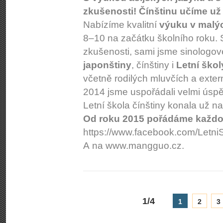
zkušenosti! Čínštinu učíme už 
Nabízíme kvalitní
výuku v malý
8–10 na začátku školního roku.
zkušenosti, sami jsme sinologov
japonštiny
, čínštiny i
Letní škol
včetně rodilých mluvčích a externi
2014 jsme uspořádali velmi úspěš
Letní škola čínštiny konala už n
Od roku 2015 pořádáme každor
https://www.fa­cebook.com/Let­niS
A na www.mangguo.cz.
1/4
1
2
3