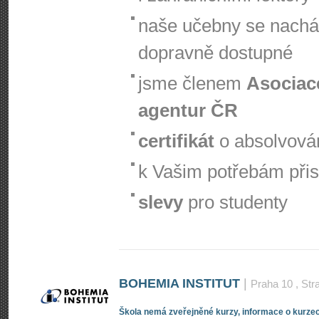
naše učebny se nachá
dopravně dostupné
jsme členem
Asociac
agentur ČR
certifikát
o absolvová
k Vašim potřebám při
slevy
pro studenty
BOHEMIA INSTITUT
|
Praha 10
, Str
Škola nemá zveřejněné kurzy, informace o kurzec