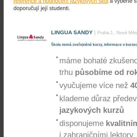
reference a hodnocení jazykových škol
a vyberte s
doporučují její studenti.
LINGUA SANDY
|
Praha 1
, Nové Měs
Škola nemá zveřejněné kurzy, informace o kurzec
máme bohaté zkušenos
trhu
působíme od ro
vyučujeme více než
4
klademe důraz přede
jazykových kurzů
disponujeme
kvalitní
i zahraničními lektory