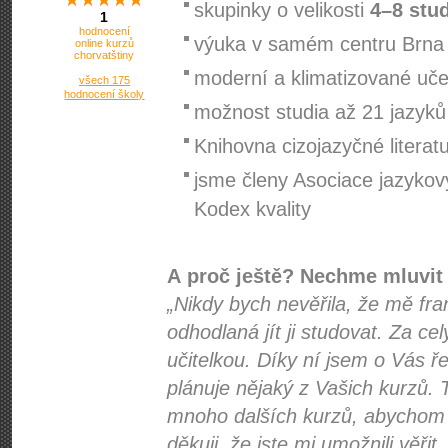
skupinky o velikosti
4–8 stu
1
hodnocení
výuka v samém centru Brna
online kurzů
chorvatštiny
moderní a klimatizované uč
všech 175
hodnocení školy
možnost studia až 21 jazyků
Knihovna cizojazyčné literat
jsme členy Asociace jazykov
Kodex kvality
A proč ještě? Nechme mluvit
„Nikdy bych nevěřila, že mě fra
odhodlaná jít ji studovat. Za cel
učitelkou. Díky ní jsem o Vás 
plánuje nějaký z Vašich kurzů.
mnoho dalších kurzů, abychom 
děkuji, že jste mi umožnili věřit,