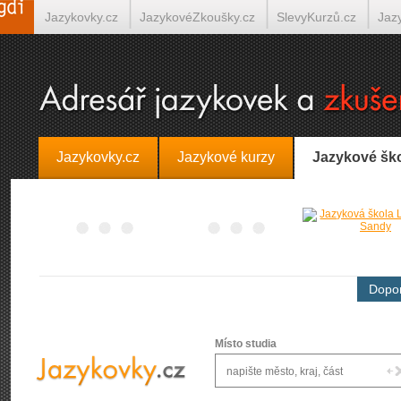
Jazykovky.cz
JazykovéZkoušky.cz
SlevyKurzů.cz
Jaz
Španělština on-line
Italština on-line
Tlumočení-Překlady.
Jazykovky.cz
Jazykové kurzy
Jazykové šk
Dopor
Místo studia