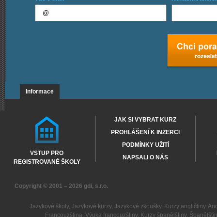
Informace
JAK SI VYBRAT KURZ
PROHLÁŠENÍ K INZERCI
PODMÍNKY UŽITÍ
VSTUP PRO
NAPSALI O NÁS
REGISTROVANÉ ŠKOLY
Copyright © 2001 – 2026
gdi, s.r.o.
Jazykové školy
,
Jazykové kurzy
,
Jazykové zkoušky
,
Kurzy angličtiny
,
Ang
Francouzština
,
Výuka francouzštiny
,
Kurzy španělštiny
,
Španělšti