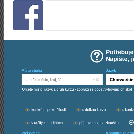
Potřebuje
Napište, 
Místo studia
Jazyk
Určete místo, jazyk a druh kurzu - zobrazí se počet vyhovujících škol
Chci kurzy:
konkrétní pokročilosti
s délkou kurzu
s konkr
v určitých hodinách
příprava na jaz. zkoušku
Váš e-mail
Kontaktní telefo