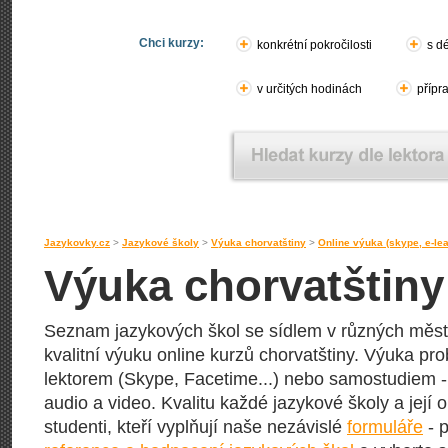
Chci kurzy:
konkrétní pokročilosti
s d
v určitých hodinách
přípr
Jazykovky.cz
>
Jazykové školy
>
Výuka chorvatštiny
>
Online výuka (skype, e-lea
Výuka chorvatštiny
Seznam jazykových škol se sídlem v různých měst
kvalitní výuku online kurzů chorvatštiny. Výuka pro
lektorem (Skype, Facetime...) nebo samostudiem - 
audio a video. Kvalitu každé jazykové školy a její o
studenti, kteří vyplňují naše nezávislé
formuláře
- p