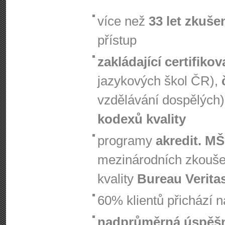
více než
33 let zkuše
přístup
zakládající certifiko
jazykových škol ČR),
vzdělávání dospělých)
kodexů kvality
programy
akredit. M
mezinárodních zkouš
kvality
Bureau Verita
60% klientů přichází 
nadprůměrná úspěš