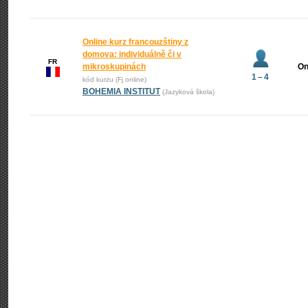
Online kurz francouzštiny z
domova: individuálně či v
FR
mikroskupinách
On
1 – 4
kód kurzu (Fj online)
BOHEMIA INSTITUT
(Jazyková škola)