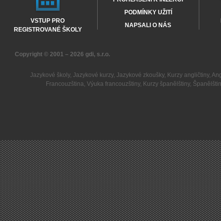
PODMÍNKY UŽITÍ
VSTUP PRO
NAPSALI O NÁS
REGISTROVANÉ ŠKOLY
Copyright © 2001 – 2026
gdi, s.r.o.
Jazykové školy
,
Jazykové kurzy
,
Jazykové zkoušky
,
Kurzy angličtiny
,
Ang
Francouzština
,
Výuka francouzštiny
,
Kurzy španělštiny
,
Španělšti