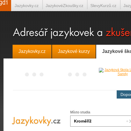
Jazykovky.cz
JazykovéZkoušky.cz
SlevyKurzů.cz
Jaz
Španělština on-line
Italština on-line
Tlumočení-Překlady.
Jazykovky.cz
Jazykové kurzy
Jazykové šk
Dopor
Místo studia