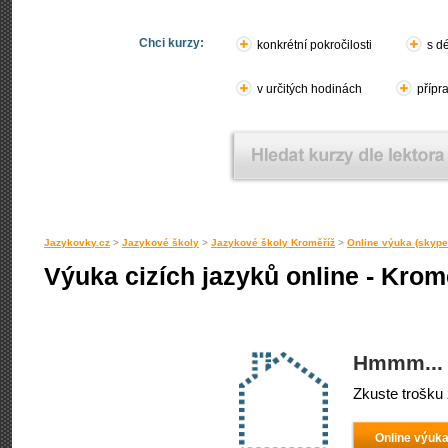
Chci kurzy:
konkrétní pokročilosti
s d
v určitých hodinách
přípr
Jazykovky.cz
>
Jazykové školy
>
Jazykové školy Kroměříž
>
Online výuka (skype,
Výuka cizích jazyků online - Krom
Hmmm... 
Zkuste trošku 
Online výuka