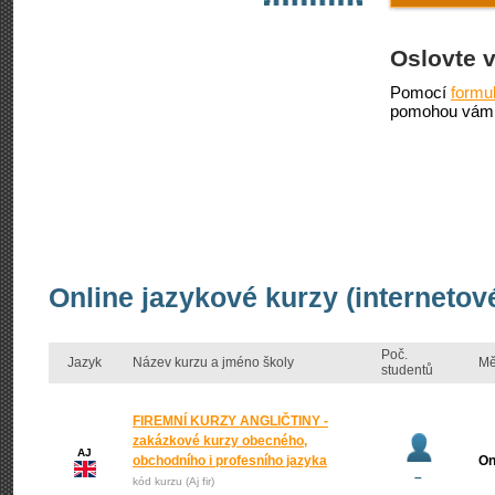
Oslovte 
Pomocí
formu
pomohou vám 
Online jazykové kurzy (internetov
Poč.
Jazyk
Název kurzu a jméno školy
Mě
studentů
FIREMNÍ KURZY ANGLIČTINY -
zakázkové kurzy obecného,
AJ
obchodního i profesního jazyka
On
–
kód kurzu (Aj fir)