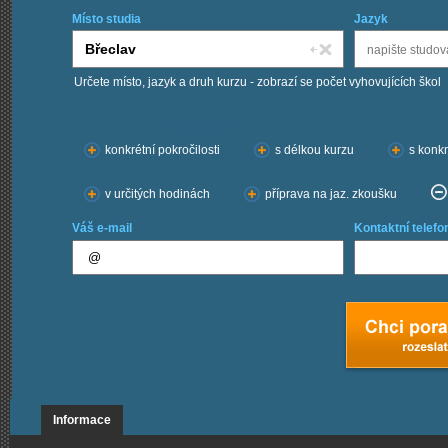
Místo studia
Jazyk
Určete místo, jazyk a druh kurzu - zobrazí se počet vyhovujících škol
Chci kurzy:
konkrétní pokročilosti
s délkou kurzu
s konkr
v určitých hodinách
příprava na jaz. zkoušku
Váš e-mail
Kontaktní telefo
Informace