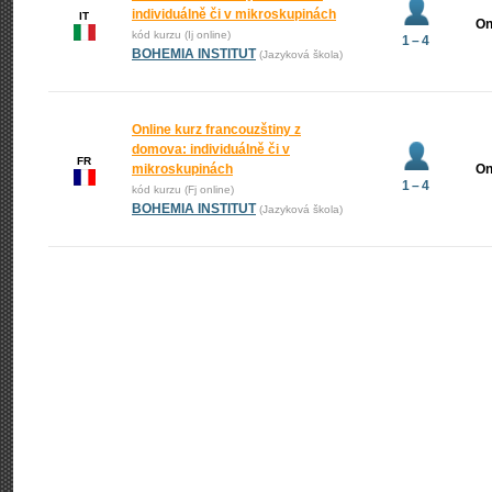
individuálně či v mikroskupinách
IT
On
kód kurzu (Ij online)
1 – 4
BOHEMIA INSTITUT
(Jazyková škola)
Online kurz francouzštiny z
domova: individuálně či v
FR
mikroskupinách
On
1 – 4
kód kurzu (Fj online)
BOHEMIA INSTITUT
(Jazyková škola)