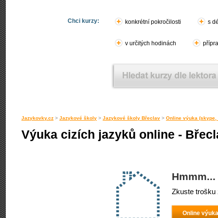
Chci kurzy:
konkrétní pokročilosti
s d
v určitých hodinách
přípr
Jazykovky.cz
>
Jazykové školy
>
Jazykové školy Břeclav
>
Online výuka (skype, 
Výuka cizích jazyků online - Břec
Hmmm... 
Zkuste trošku 
Online výuka