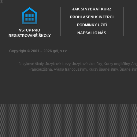
JAK SI VYBRAT KURZ
PROHLÁŠENÍ K INZERCI
PODMÍNKY UŽITÍ
VSTUP PRO
NAPSALI O NÁS
REGISTROVANÉ ŠKOLY
Copyright © 2001 – 2026
gdi, s.r.o.
Jazykové školy
,
Jazykové kurzy
,
Jazykové zkoušky
,
Kurzy angličtiny
,
Ang
Francouzština
,
Výuka francouzštiny
,
Kurzy španělštiny
,
Španělšti