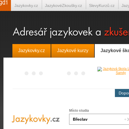
Jazykovky.cz
JazykovéZkoušky.cz
SlevyKurzů.cz
Jaz
Španělština on-line
Italština on-line
Tlumočení-Překlady.
Jazykovky.cz
Jazykové kurzy
Jazykové šk
Dopor
Místo studia