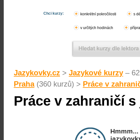
Chci kurzy:
konkrétní pokročilosti
s d
v určitých hodinách
přípr
Jazykovky.cz
>
Jazykové kurzy
– 62
Praha
(360 kurzů) >
Práce v zahrani
Práce v zahraničí s
Hmmm... 
jazykovky