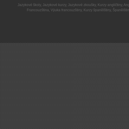
Jazykové školy
,
Jazykové kurzy
,
Jazykové zkoušky
,
Kurzy angličtiny
,
Ang
Francouzština
,
Výuka francouzštiny
,
Kurzy španělštiny
,
Španělšti