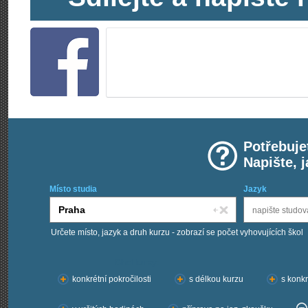
Potřebuje
Napište, 
Místo studia
Jazyk
Určete místo, jazyk a druh kurzu - zobrazí se počet vyhovujících škol
Chci kurzy:
konkrétní pokročilosti
s délkou kurzu
s konkr