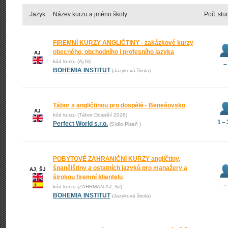
Jazyk
Název kurzu a jméno školy
Poč. stu
FIREMNÍ KURZY ANGLIČTINY - zakázkové kurzy
obecného, obchodního i profesního jazyka
AJ
kód kurzu (Aj fir)
–
BOHEMIA INSTITUT
(Jazyková škola)
Tábor s angličtinou pro dospělé - Benešovsko
AJ
kód kurzu (Tábor Dospělí 2026)
1 –
Perfect World s.r.o.
(Sídlo Plzeň )
POBYTOVÉ ZAHRANIČNÍ KURZY angličtiny,
španělštiny a ostatních jazyků pro manažery a
AJ, ŠJ
širokou firemní klientelu
–
kód kurzu (ZAHRMAN-AJ_SJ)
BOHEMIA INSTITUT
(Jazyková škola)