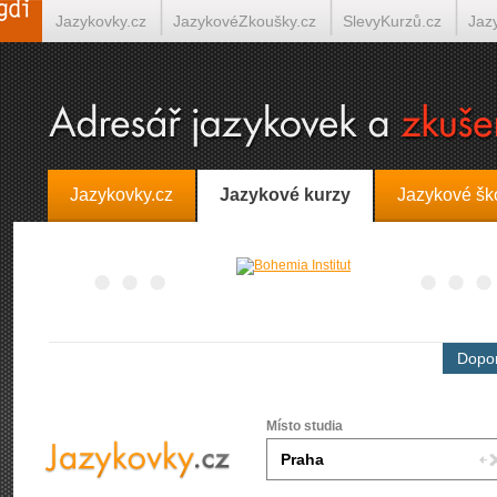
Jazykovky.cz
JazykovéZkoušky.cz
SlevyKurzů.cz
Jaz
Španělština on-line
Italština on-line
Tlumočení-Překlady.
Jazykovky.cz
Jazykové kurzy
Jazykové šk
Dopor
Místo studia