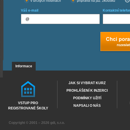
v určitých hodinách
příprava na jaz. zkoušku
Váš e-mail
Kontaktní telefo
Informace
JAK SI VYBRAT KURZ
PROHLÁŠENÍ K INZERCI
PODMÍNKY UŽITÍ
VSTUP PRO
NAPSALI O NÁS
REGISTROVANÉ ŠKOLY
Copyright © 2001 – 2026
gdi, s.r.o.