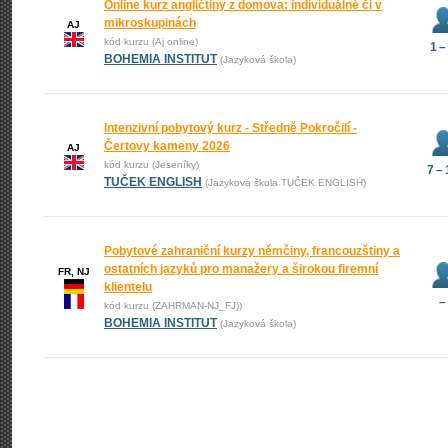
Online kurz angličtiny z domova: individuálně či v
mikroskupinách
AJ
kód kurzu (Aj online)
1 –
BOHEMIA INSTITUT
(Jazyková škola)
Intenzivní pobytový kurz - Středně Pokročilí -
Čertovy kameny 2026
AJ
kód kurzu (Jeseníky)
7 –
TUČEK ENGLISH
(Jazyková škola TUČEK ENGLISH)
Pobytové zahraniční kurzy němčiny, francouzštiny a
ostatních jazyků pro manažery a širokou firemní
FR, NJ
klientelu
–
kód kurzu (ZAHRMAN-NJ_FJ))
BOHEMIA INSTITUT
(Jazyková škola)