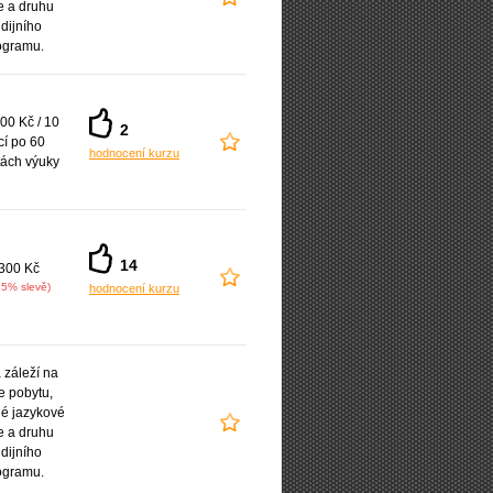
e a druhu
udijního
ogramu.
00 Kč / 10
2
cí po 60
hodnocení kurzu
ách výuky
14
300 Kč
25% slevě)
hodnocení kurzu
záleží na
e pobytu,
é jazykové
e a druhu
udijního
ogramu.