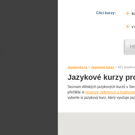
Chci kurzy:
ko
v
Jazykovky.cz
>
Jazykové kurzy
– 621 jazykov
Jazykové kurzy pr
Seznam dětských jazykových kurzů v Sedlč
přečtěte si
recenze, reference a hodnoce
vyberte si jazykový kurz, který vyučuje jaz