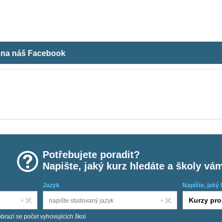
m na náš Facebook
Potřebujete poradit?
Napište, jaký kurz hledáte a školy vá
Jazyk
Napište, jaký 
obrazí se počet vyhovujících škol