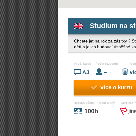
Studium na st
Chcete jet na rok za zážitky ? S
dětí a jejich budoucí úspěšné 
Vyuč. jazyk
Počet studentů
Cen
AJ
–
v
Více o kurzu
Rozsah výuky | Hodin týdně
Kurz začí
100h
jin