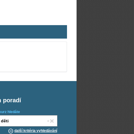
m poradí
kurz hledáte
další kritéria vyhledávání