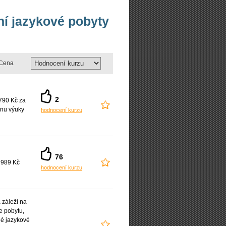
vní jazykové pobyty
Cena
2
790 Kč za
nu výuky
hodnocení kurzu
76
 989 Kč
hodnocení kurzu
záleží na
e pobytu,
é jazykové