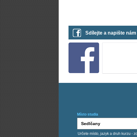
Sdílejte a napište ná
Místo studia
Určete místo, jazyk a druh kurzu - z