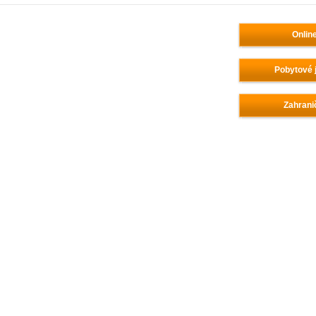
Onlin
Pobytové 
Zahrani