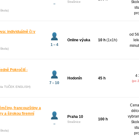
škol
Strašnice
–
st
škola)
pr
va: individuálně či v
od 56
Online výuka
10 h
(1x1h)
lek
1 – 4
minut
škola)
ředně Pokročilí -
4 
Hodonín
45 h
(po 
7 – 10
kola TUČEK ENGLISH)
Cena 
ěmčiny, francouzštiny a
délc
y a širokou firemní
vybran
Praha 10
100 h
škol
Strašnice
–
st
škola)
pr