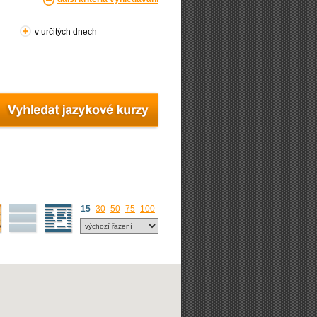
v určitých dnech
15
30
50
75
100