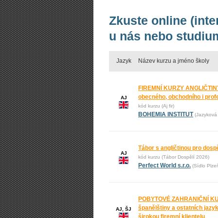
Zkuste online (int
u nás nebo studium
Jazyk
Název kurzu a jméno školy
FIREMNÍ KURZY ANGLIČTINY
obecného, obchodního i prof
AJ
kód kurzu (Aj fir)
BOHEMIA INSTITUT
(Jazyková 
Tábor s angličtinou pro dos
AJ
kód kurzu (Tábor Dospělí 2026)
Perfect World s.r.o.
(Sídlo Plze
POBYTOVÉ ZAHRANIČNÍ KURZ
španělštiny a ostatních jaz
AJ, ŠJ
širokou firemní klientelu