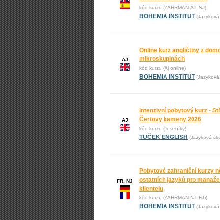
kód kurzu (ZAHRMAN-AJ_SJ)
BOHEMIA INSTITUT
(Jazyková 
Online kurz angličtiny z domo
mikroskupinách
AJ
kód kurzu (Aj online)
BOHEMIA INSTITUT
(Jazyková 
Intenzivní pobytový kurz - St
Čertovy kameny 2026
AJ
kód kurzu (Jeseníky)
TUČEK ENGLISH
(Jazyková š
Pobytové zahraniční kurzy n
ostatních jazyků pro manažer
FR, NJ
klientelu
kód kurzu (ZAHRMAN-NJ_FJ))
BOHEMIA INSTITUT
(Jazyková 