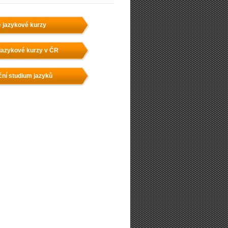
e jazykové kurzy
jazykové kurzy v ČR
ční studium jazyků