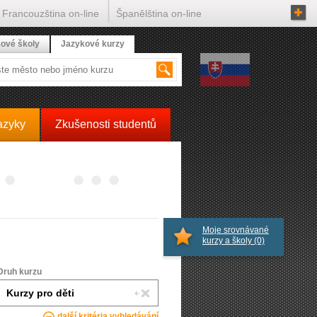
Francouzština on-line
Španělština on-line
ové školy
Jazykové kurzy
azyky
Zkušenosti studentů
Moje srovnávané
kurzy a školy
(0)
Druh kurzu
další kritéria vyhledávání