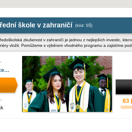
řední škole v zahraničí
(kód: SŠ)
tředoškolská zkušenost v zahraničí je jednou z nejlepších investic, kte
kariéry vložit. Pomůžeme s výběrem vhodného programu a zajistíme po
a
íce…
63
ná
hodno
ak