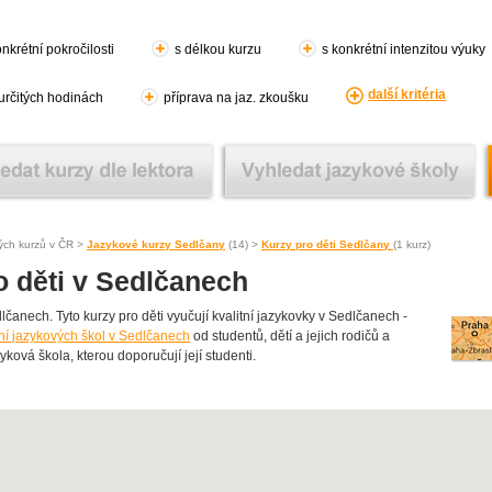
nkrétní pokročilosti
s délkou kurzu
s konkrétní intenzitou výuky
další kritéria
 určitých hodinách
příprava na jaz. zkoušku
ých kurzů v ČR >
Jazykové kurzy Sedlčany
(14) >
Kurzy pro děti Sedlčany
(1 kurz)
o děti v Sedlčanech
anech. Tyto kurzy pro děti vyučují kvalitní jazykovky v Sedlčanech -
ní jazykových škol v Sedlčanech
od studentů, dětí a jejich rodičů a
yková škola, kterou doporučují její studenti.