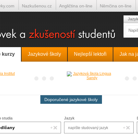
yky.com
Nazkušenou.cz
Angličtina on-line
Němčina on-line
lumočí.cz
Jazyk
 kurzy
Jazykové školy
Nejlepší lektoři
Jak na j
Doporučené jazykové školy
o studia
Jazyk