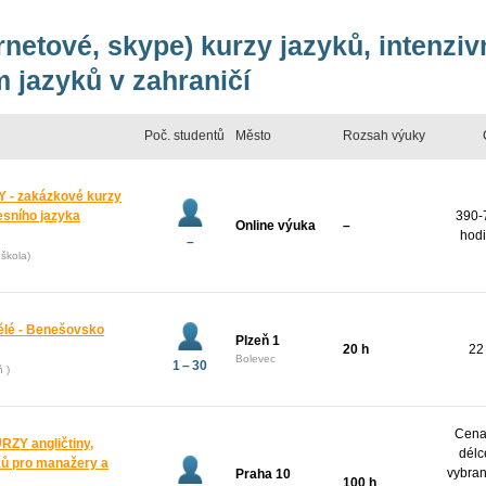
ernetové, skype) kurzy jazyků, intenzi
 jazyků v zahraničí
Poč. studentů
Město
Rozsah výuky
 - zakázkové kurzy
esního jazyka
390-
Online výuka
–
hodi
–
škola)
pělé - Benešovsko
Plzeň 1
20 h
22
Bolevec
1 – 30
ň )
Cena 
Y angličtiny,
délc
yků pro manažery a
vybran
Praha 10
100 h