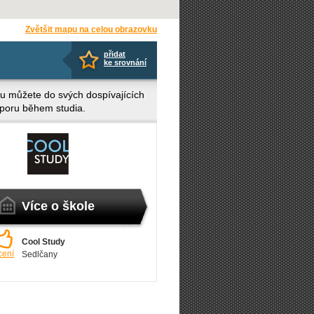
Zvětšit mapu na celou obrazovku
přidat
ke srovnání
rou můžete do svých dospívajících
dporu během studia.
Více o škole
Cool Study
cení
Sedlčany