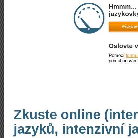
Hmmm... 
jazykovky
Výuka pr
Oslovte 
Pomocí
formu
pomohou vám 
Zkuste online (inte
jazyků, intenzivní 