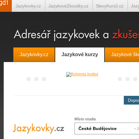
Jazykovky.cz
JazykovéZkoušky.cz
SlevyKurzů.cz
Jaz
Španělština on-line
Italština on-line
Tlumočení-Překlady.
Jazykovky.cz
Jazykové kurzy
Jazykové šk
Dopor
Místo studia