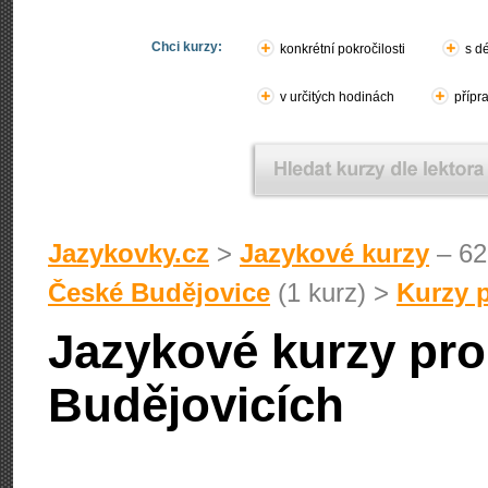
Chci kurzy:
konkrétní pokročilosti
s d
v určitých hodinách
přípr
Jazykovky.cz
>
Jazykové kurzy
– 62
České Budějovice
(1 kurz) >
Kurzy 
Jazykové kurzy pro
Budějovicích