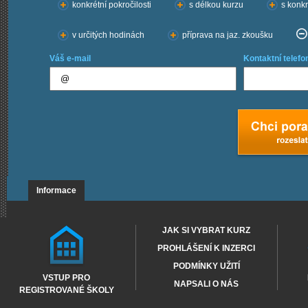
konkrétní pokročilosti
s délkou kurzu
s konkr
v určitých hodinách
příprava na jaz. zkoušku
Váš e-mail
Kontaktní telefo
Informace
JAK SI VYBRAT KURZ
PROHLÁŠENÍ K INZERCI
PODMÍNKY UŽITÍ
VSTUP PRO
NAPSALI O NÁS
REGISTROVANÉ ŠKOLY