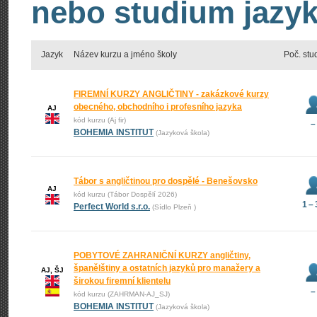
nebo studium jazyk
Jazyk
Název kurzu a jméno školy
Poč. stu
FIREMNÍ KURZY ANGLIČTINY - zakázkové kurzy
obecného, obchodního i profesního jazyka
AJ
kód kurzu (Aj fir)
–
BOHEMIA INSTITUT
(Jazyková škola)
Tábor s angličtinou pro dospělé - Benešovsko
AJ
kód kurzu (Tábor Dospělí 2026)
1 –
Perfect World s.r.o.
(Sídlo Plzeň )
POBYTOVÉ ZAHRANIČNÍ KURZY angličtiny,
španělštiny a ostatních jazyků pro manažery a
AJ, ŠJ
širokou firemní klientelu
–
kód kurzu (ZAHRMAN-AJ_SJ)
BOHEMIA INSTITUT
(Jazyková škola)