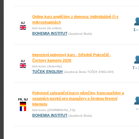
Online kurz angličtiny z domova: individuálně či v
mikroskupinách
AJ
kód kurzu (Aj online)
1 –
BOHEMIA INSTITUT
(Jazyková škola)
Intenzivní pobytový kurz - Středně Pokročilí -
Čertovy kameny 2026
AJ
kód kurzu (Jeseníky)
7 –
TUČEK ENGLISH
(Jazyková škola TUČEK ENGLISH)
Pobytové zahraniční kurzy němčiny, francouzštiny a
ostatních jazyků pro manažery a širokou firemní
FR, NJ
klientelu
–
kód kurzu (ZAHRMAN-NJ_FJ))
BOHEMIA INSTITUT
(Jazyková škola)