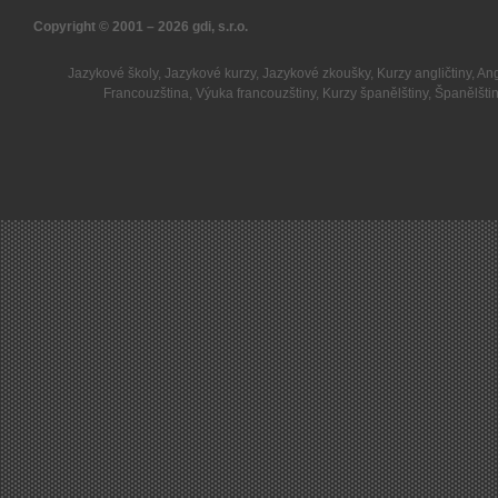
Copyright © 2001 – 2026
gdi, s.r.o.
Jazykové školy
,
Jazykové kurzy
,
Jazykové zkoušky
,
Kurzy angličtiny
,
Ang
Francouzština
,
Výuka francouzštiny
,
Kurzy španělštiny
,
Španělšti