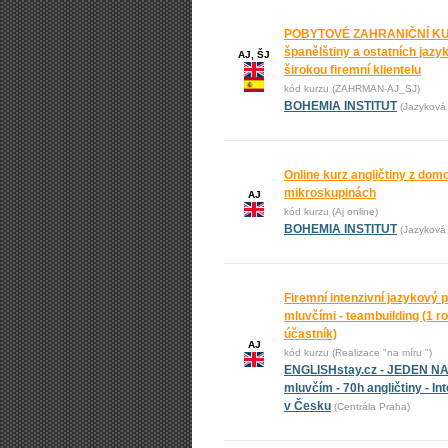
POBYTOVÉ ZAHRANIČNÍ KURZ
španělštiny a ostatních jaz
AJ, ŠJ
širokou firemní klientelu
kód kurzu (ZAHRMAN-AJ_SJ)
BOHEMIA INSTITUT
(Jazyková 
Online kurz angličtiny z domo
mikroskupinách
AJ
kód kurzu (Aj online)
BOHEMIA INSTITUT
(Jazyková 
Firemní intenzivní jazykový p
mluvčími - teambuilding (1 ro
účastník)
AJ
kód kurzu (Realizace "na míru ")
ENGLISHstay.cz - JEDEN N
mluvčím - 70h angličtiny - In
v Česku
(Centrála Praha)