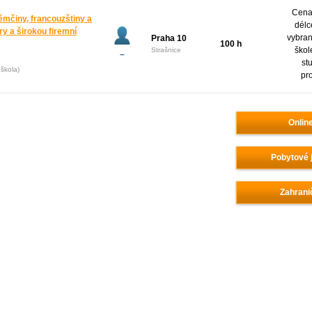
Cena 
ěmčiny, francouzštiny a
délc
y a širokou firemní
vybran
Praha 10
100 h
škol
Strašnice
–
st
škola)
pr
Onlin
Pobytové 
Zahrani