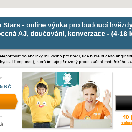
 Stars - online výuka pro budoucí hvězdy
becná AJ, doučování, konverzace - (4-18 l
teleportovat do anglicky mluvícího prostředí, kde bude nuceno angličti
ysical Response), která imituje přirozený proces učení mateřského ja
na
5 Kč
40
ná
hodno
ak