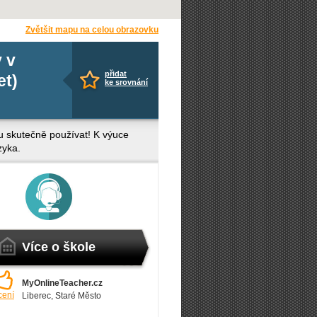
Zvětšit mapu na celou obrazovku
 v
přidat
et)
ke srovnání
nu skutečně používat! K výuce
zyka.
Více o škole
MyOnlineTeacher.cz
cení
Liberec
, Staré Město