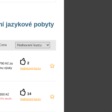
vní jazykové pobyty
Cena
2
790 Kč za
nu výuky
hodnocení kurzu
14
300 Kč
25% slevě)
hodnocení kurzu