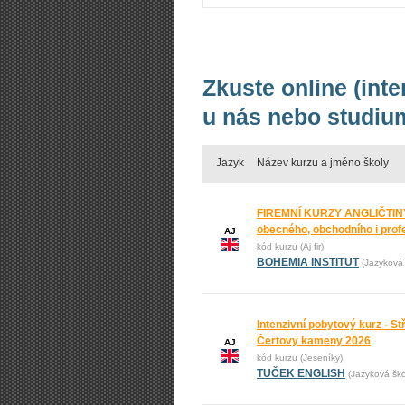
Zkuste online (int
u nás nebo studium
Jazyk
Název kurzu a jméno školy
FIREMNÍ KURZY ANGLIČTINY
obecného, obchodního i prof
AJ
kód kurzu (Aj fir)
BOHEMIA INSTITUT
(Jazyková 
Intenzivní pobytový kurz - St
Čertovy kameny 2026
AJ
kód kurzu (Jeseníky)
TUČEK ENGLISH
(Jazyková š