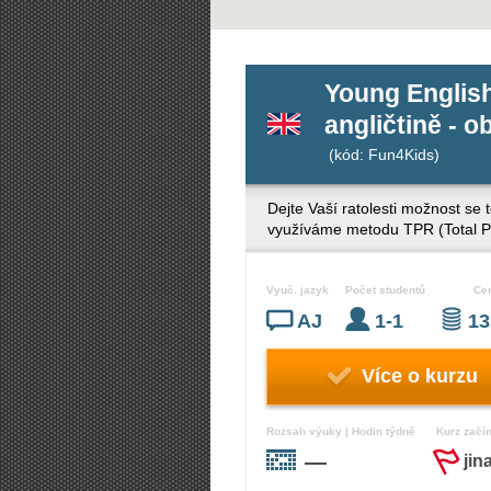
Young English
angličtině - o
(kód: Fun4Kids)
Dejte Vaší ratolesti možnost se 
využíváme metodu TPR (Total Ph
Vyuč. jazyk
Počet studentů
Ce
AJ
1-1
13
Více o kurzu
Rozsah výuky | Hodin týdně
Kurz začí
—
jin