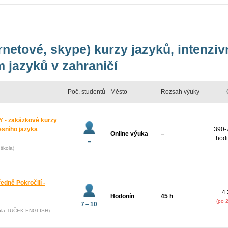
ernetové, skype) kurzy jazyků, intenzi
 jazyků v zahraničí
Poč. studentů
Město
Rozsah výuky
 - zakázkové kurzy
esního jazyka
390-
Online výuka
–
hodi
–
škola)
ředně Pokročilí -
4 
Hodonín
45 h
(po 
7 – 10
kola TUČEK ENGLISH)