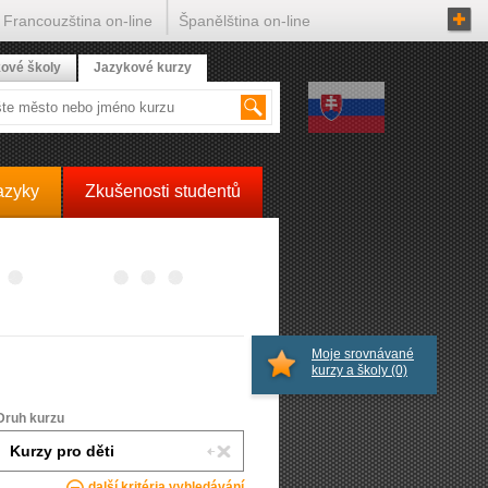
Francouzština on-line
Španělština on-line
ové školy
Jazykové kurzy
azyky
Zkušenosti studentů
Moje srovnávané
kurzy a školy
(0)
Druh kurzu
další kritéria vyhledávání