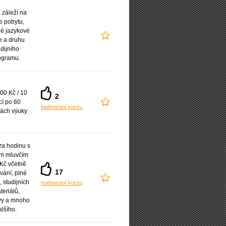
záleží na
e pobytu,
é jazykové
e a druhu
udijního
ogramu.
00 Kč / 10
2
cí po 60
hodnocení kurzu
ách výuky
a hodinu s
ým mluvčím
Kč včetně
17
vání, plné
 studijních
hodnocení kurzu
teriálů,
vy a mnoho
alšího.