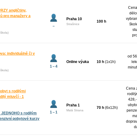
Cena 
Y angličtiny,
délc
yků pro manažery a
vybran
Praha 10
100 h
škol
Strašnice
–
st
škola)
pr
va: individuálně či v
od 56
Online výuka
10 h
(1x1h)
lek
1 – 4
minut
škola)
Cena z
obyt s rodilými
rodil
dilý mluvčí - 1
428,-
ubyto
Praha 1
70 h
(6x12h)
penze,
Malá Strana
1 – 1
A JEDNOHO s rodilým
ma
tenzivní pobytové kurzy
dopra
d