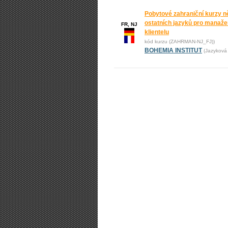
Pobytové zahraniční kurzy n
ostatních jazyků pro manažer
FR, NJ
klientelu
kód kurzu (ZAHRMAN-NJ_FJ))
BOHEMIA INSTITUT
(Jazyková 