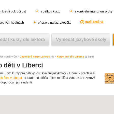
nkrétní pokročilosti
s délkou kurzu
s konkrétní intenzitou výuky
další kritéria
 určitých hodinách
příprava na jaz. zkoušku
ých kurzů v ČR >
Jazykové kurzy Liberec
(5) >
Kurzy pro děti Liberec
(1 kurz)
 děti v Liberci
. Tyto kurzy pro děti vyučují kvalitní jazykovky v Liberci - přečtěte si
h škol v Liberci
od studentů, dětí a jejich rodičů a vyberte si jazykový
doporučují její studenti.