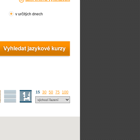
v určitých dnech
15
30
50
75
100