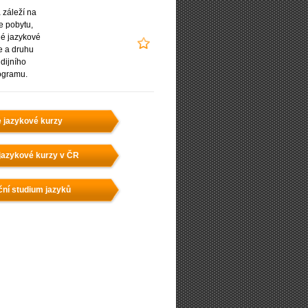
záleží na
e pobytu,
é jazykové
e a druhu
udijního
ogramu.
e jazykové kurzy
jazykové kurzy v ČR
ční studium jazyků