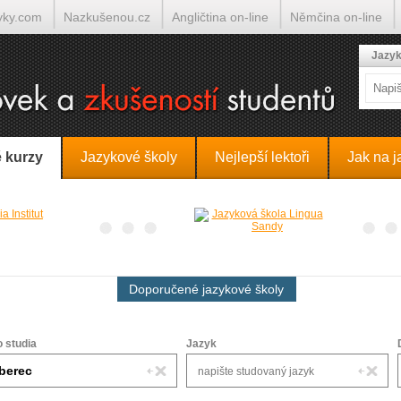
yky.com
Nazkušenou.cz
Angličtina on-line
Němčina on-line
lumočí.cz
Jazyk
 kurzy
Jazykové školy
Nejlepší lektoři
Jak na j
Doporučené jazykové školy
o studia
Jazyk