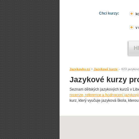
Chci kurzy:
ko
v
Jazykovky.cz
>
Jazykové kurzy
– 623 jazykov
Jazykové kurzy pro
Seznam dětských jazykových kurzů v Liberci
recenze, reference a hodnocení jazykovýc
kurz, který vyučuje jazyková škola, kterou 