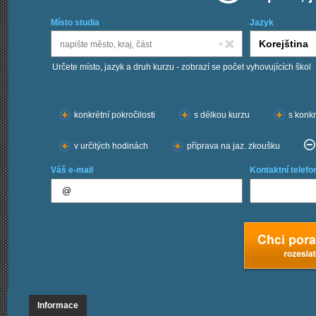
Místo studia
Jazyk
Určete místo, jazyk a druh kurzu - zobrazí se počet vyhovujících škol
Chci kurzy:
konkrétní pokročilosti
s délkou kurzu
s konkr
v určitých hodinách
příprava na jaz. zkoušku
Váš e-mail
Kontaktní telefo
Informace