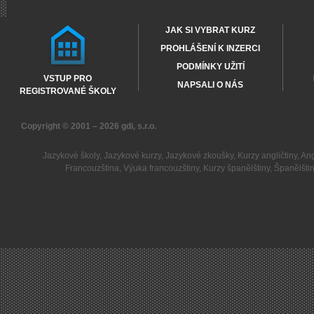
JAK SI VYBRAT KURZ
PROHLÁŠENÍ K INZERCI
PODMÍNKY UŽITÍ
VSTUP PRO
NAPSALI O NÁS
REGISTROVANÉ ŠKOLY
Copyright © 2001 – 2026
gdi, s.r.o.
Jazykové školy
,
Jazykové kurzy
,
Jazykové zkoušky
,
Kurzy angličtiny
,
Ang
Francouzština
,
Výuka francouzštiny
,
Kurzy španělštiny
,
Španělšti