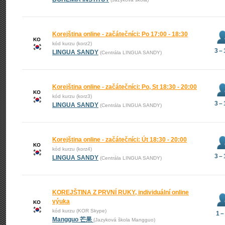
Korejština online - začátečníci: Po 17:00 - 18:30
KO
kód kurzu (korz2)
3 –
LINGUA SANDY
(Centrála LINGUA SANDY)
Korejština online - začátečníci: Po, St 18:30 - 20:00
KO
kód kurzu (korz3)
3 –
LINGUA SANDY
(Centrála LINGUA SANDY)
Korejština online - začátečníci: Út 18:30 - 20:00
KO
kód kurzu (korz4)
3 –
LINGUA SANDY
(Centrála LINGUA SANDY)
KOREJŠTINA Z PRVNÍ RUKY, individuální online
výuka
KO
kód kurzu (KOR Skype)
1 –
Mangguo 芒果
(Jazyková škola Mangguo)