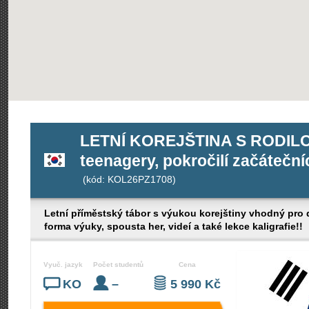
LETNÍ KOREJŠTINA S RODILOU
teenagery, pokročilí začáteční
(kód: KOL26PZ1708)
Letní příměstský tábor s výukou korejštiny vhodný pro
forma výuky, spousta her, videí a také lekce kaligrafie!!
Vyuč. jazyk
Počet studentů
Cena
KO
–
5 990 Kč