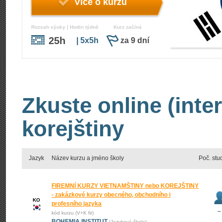
Více o kurzu
Rozsah výuky | Hodin týdně
Kurz začíná
25h
| 5x5h
za 9 dní
Zkuste online (inte
korejštiny
Jazyk
Název kurzu a jméno školy
Poč. stu
FIREMNÍ KURZY VIETNAMŠTINY nebo KOREJŠTINY
- zakázkové kurzy obecného, obchodního i
KO
profesního jazyka
–
kód kurzu (V+K fir)
BOHEMIA INSTITUT
(Jazyková škola)