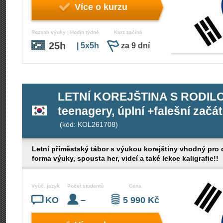
Více o kurzu
Rozsah výuky | Hodin týdně
Kurz začíná
25h
| 5x5h
za 9 dní
LETNÍ KOREJŠTINA S RODILOU
teenagery, úplní +falešní začát
(kód: KOL261708)
Letní příměstský tábor s výukou korejštiny vhodný pro
forma výuky, spousta her, videí a také lekce kaligrafie!!
Vyuč. jazyk
Počet studentů
Cena
KO
–
5 990 Kč