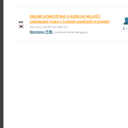
ONLINE KOREJŠTINA S RODILOU MLUVČÍ,
individuální výuka v češtině/ angličtině/ in English
KO
kód kurzu (KOR ON INDI SC)
1 –
Mangguo 芒果
(Jazyková škola Mangguo)