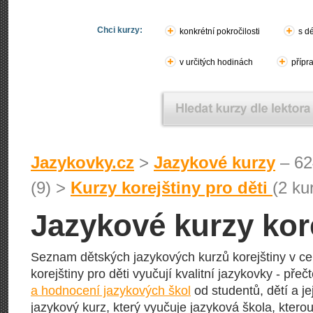
Chci kurzy:
konkrétní pokročilosti
s d
v určitých hodinách
přípr
Jazykovky.cz
>
Jazykové kurzy
– 62
(9) >
Kurzy korejštiny pro děti
(2 ku
Jazykové kurzy kore
Seznam dětských jazykových kurzů korejštiny v ce
korejštiny pro děti vyučují kvalitní jazykovky - přeč
a hodnocení jazykových škol
od studentů, dětí a je
jazykový kurz, který vyučuje jazyková škola, kterou 