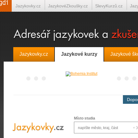
Jazykovky.cz
JazykovéZkoušky.cz
SlevyKurzů.cz
Jaz
Španělština on-line
Italština on-line
Tlumočení-Překlady.
Jazykovky.cz
Jazykové kurzy
Jazykové šk
Dopor
Místo studia