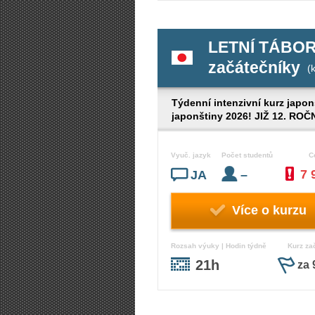
LETNÍ TÁBOR
začátečníky
(
Týdenní intenzivní kurz japonš
japonštiny 2026! JIŽ 12. ROČN
Vyuč. jazyk
Počet studentů
C
7 
JA
–
Více o kurzu
Rozsah výuky | Hodin týdně
Kurz za
21h
za 