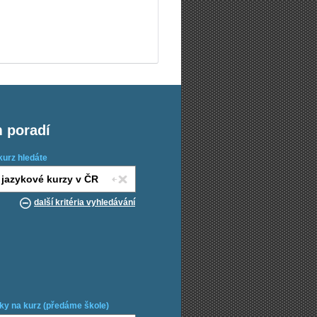
m poradí
kurz hledáte
další kritéria vyhledávání
ky na kurz (předáme škole)