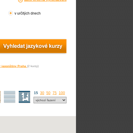
v určitých dnech
y japonštiny Praha
(2 kurzy)
15
30
50
75
100