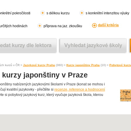
nkrétní pokročilosti
s délkou kurzu
s konkrétní intenzitou výuky
další kritéria
 určitých hodinách
příprava na jaz. zkoušku
ých kurzů v ČR >
Jazykové kurzy Praha
(360) >
Kurzy japonštiny Praha
(10) >
Pobytové kurz
 kurzy japonštiny v Praze
onštiny nabízených jazykovými školami v Praze (konat se mohou i
ují kvalitní jazykovky - přečtěte si
recenze, reference a hodnocení
rte si pobytový jazykový kurz, který vyučuje jazyková škola, kterou