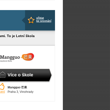
přidat
ke srovnání
ami. To je Letní škola
Více o škole
Mangguo 芒果
cení
Praha 3
, Vinohrady