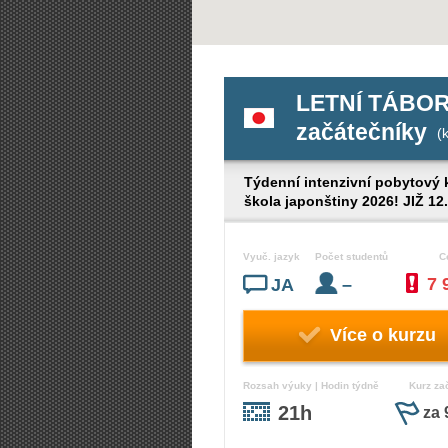
LETNÍ TÁBOR
začátečníky
(k
Týdenní intenzivní pobytový ku
škola japonštiny 2026! JIŽ 12
Vyuč. jazyk
Počet studentů
C
7 
JA
–
Více o kurzu
Rozsah výuky | Hodin týdně
Kurz za
21h
za 