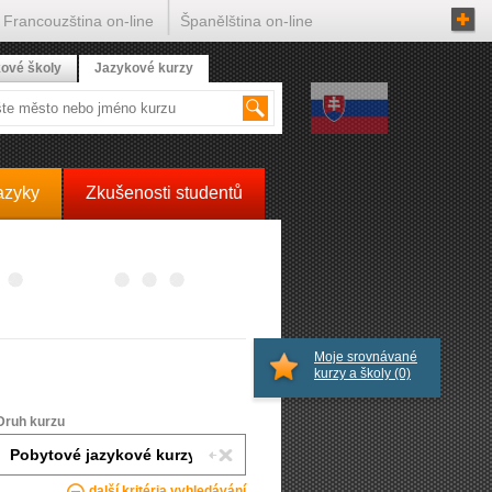
Francouzština on-line
Španělština on-line
ové školy
Jazykové kurzy
azyky
Zkušenosti studentů
Moje srovnávané
kurzy a školy
(0)
Druh kurzu
další kritéria vyhledávání