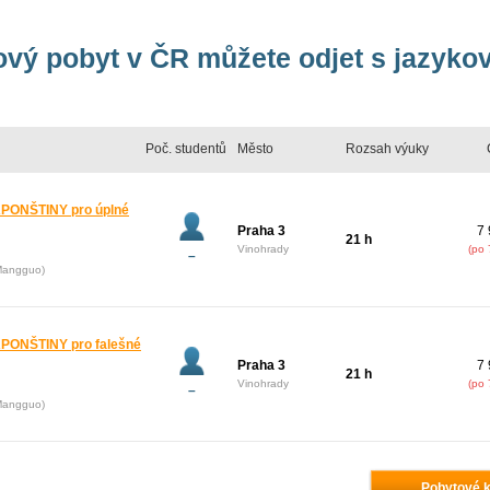
ový pobyt v ČR můžete odjet s jazyko
Poč. studentů
Město
Rozsah výuky
PONŠTINY pro úplné
Praha 3
7 
21 h
Vinohrady
(po 
–
Mangguo)
ONŠTINY pro falešné
Praha 3
7 
21 h
Vinohrady
(po 
–
Mangguo)
Pobytové k