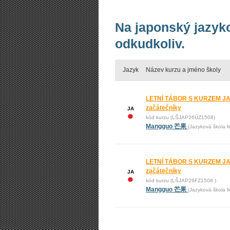
Na japonský jazyk
odkudkoliv.
Jazyk
Název kurzu a jméno školy
LETNÍ TÁBOR S KURZEM JA
začátečníky
JA
kód kurzu (LŠJAP26ÚZ1508)
Mangguo 芒果
(Jazyková škola 
LETNÍ TÁBOR S KURZEM JAP
začátečníky
JA
kód kurzu (LŠJAP26FZ1508 )
Mangguo 芒果
(Jazyková škola 