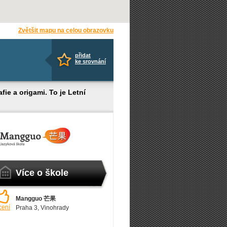
Zvětšit mapu na celou obrazovku
přidat
ke srovnání
fie a origami. To je Letní
Více o škole
Mangguo 芒果
cení
Praha 3
, Vinohrady