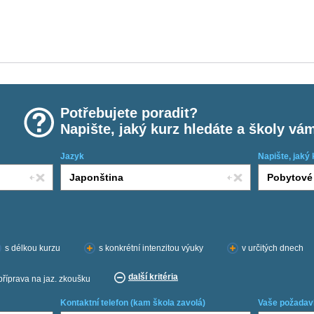
Potřebujete poradit?
Napište, jaký kurz hledáte a školy vá
Jazyk
Napište, jaký 
s délkou kurzu
s konkrétní intenzitou výuky
v určitých dnech
další kritéria
příprava na jaz. zkoušku
Kontaktní telefon (kam škola zavolá)
Vaše požadav