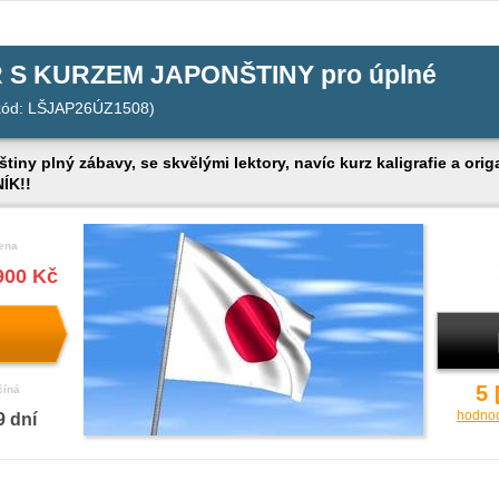
 S KURZEM JAPONŠTINY pro úplné
kód: LŠJAP26ÚZ1508)
tiny plný zábavy, se skvělými lektory, navíc kurz kaligrafie a orig
ÍK!!
ena
900 Kč
5
číná
hodno
9 dní