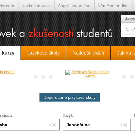
yky.com
Nazkušenou.cz
Angličtina on-line
Němčina on-line
lumočí.cz
Jazyk
 kurzy
Jazykové školy
Nejlepší lektoři
Jak na j
Doporučené jazykové školy
o studia
Jazyk