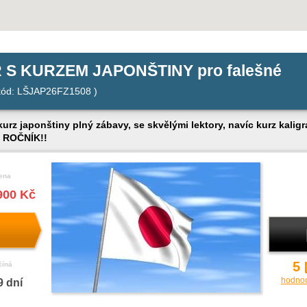
 S KURZEM JAPONŠTINY pro falešné
ód: LŠJAP26FZ1508 )
rz japonštiny plný zábavy, se skvělými lektory, navíc kurz kaligra
. ROČNÍK!!
ena
900 Kč
5
číná
hodno
9 dní