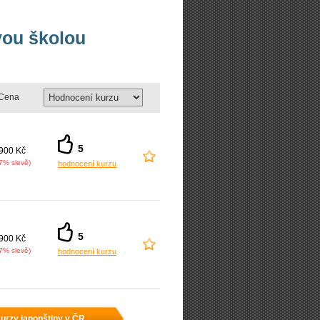
vou školou
Cena
5
900 Kč
7% slevě)
hodnocení kurzu
5
900 Kč
7% slevě)
hodnocení kurzu
urzy japonštiny v ČR