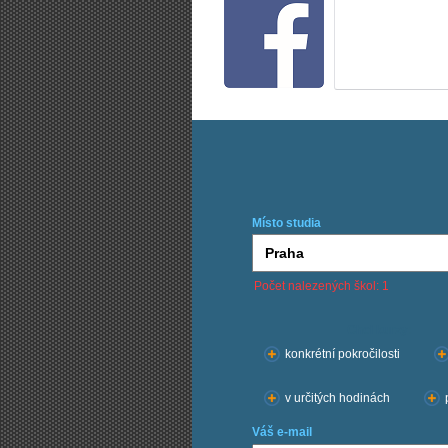
Místo studia
Počet nalezených škol: 1
Chci kurzy:
konkrétní pokročilosti
v určitých hodinách
Váš e-mail