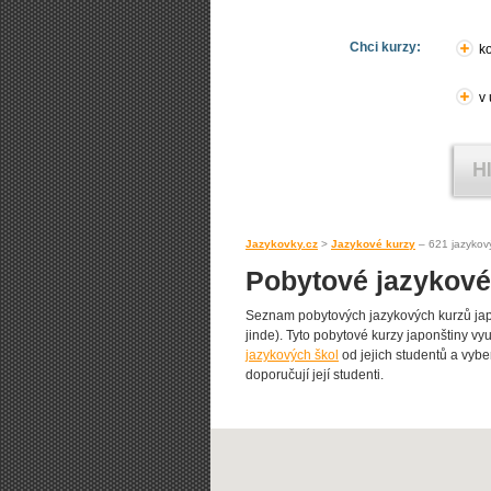
Chci kurzy:
ko
v
Jazykovky.cz
>
Jazykové kurzy
– 621 jazykov
Pobytové jazykové
Seznam pobytových jazykových kurzů jap
jinde). Tyto pobytové kurzy japonštiny vyuč
jazykových škol
od jejich studentů a vybe
doporučují její studenti.