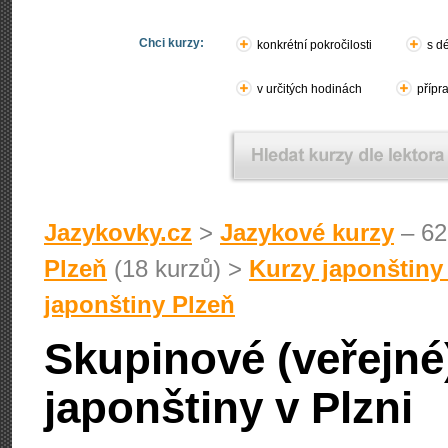
Chci kurzy:
konkrétní pokročilosti
s d
v určitých hodinách
přípr
Jazykovky.cz
>
Jazykové kurzy
– 62
Plzeň
(18 kurzů) >
Kurzy japonštiny
japonštiny Plzeň
Skupinové (veřejné
japonštiny v Plzni