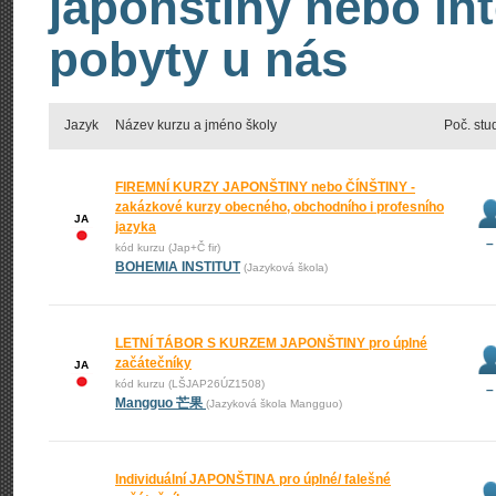
japonštiny nebo int
pobyty u nás
Jazyk
Název kurzu a jméno školy
Poč. stu
FIREMNÍ KURZY JAPONŠTINY nebo ČÍNŠTINY -
zakázkové kurzy obecného, obchodního i profesního
JA
jazyka
–
kód kurzu (Jap+Č fir)
BOHEMIA INSTITUT
(Jazyková škola)
LETNÍ TÁBOR S KURZEM JAPONŠTINY pro úplné
začátečníky
JA
kód kurzu (LŠJAP26ÚZ1508)
–
Mangguo 芒果
(Jazyková škola Mangguo)
Individuální JAPONŠTINA pro úplné/ falešné