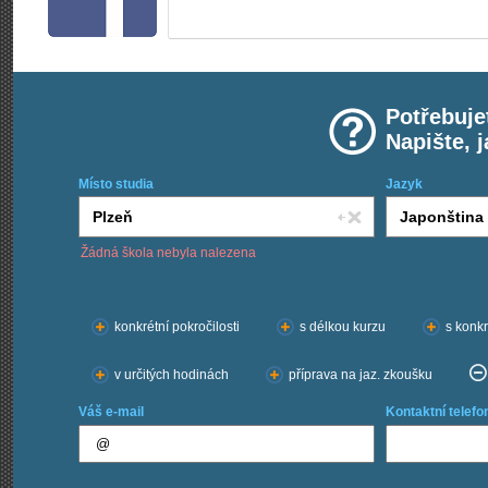
Potřebuje
Napište, 
Místo studia
Jazyk
Žádná škola nebyla nalezena
Chci kurzy:
konkrétní pokročilosti
s délkou kurzu
s konkr
v určitých hodinách
příprava na jaz. zkoušku
Váš e-mail
Kontaktní telefo