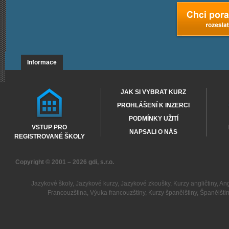
Informace
JAK SI VYBRAT KURZ
PROHLÁŠENÍ K INZERCI
PODMÍNKY UŽITÍ
VSTUP PRO
NAPSALI O NÁS
REGISTROVANÉ ŠKOLY
Copyright © 2001 – 2026
gdi, s.r.o.
Jazykové školy
,
Jazykové kurzy
,
Jazykové zkoušky
,
Kurzy angličtiny
,
Ang
Francouzština
,
Výuka francouzštiny
,
Kurzy španělštiny
,
Španělšti