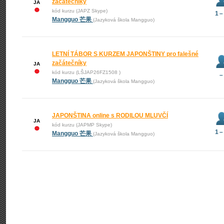
začátečníky
JA
kód kurzu (JAPZ Skype)
1 –
Mangguo 芒果
(Jazyková škola Mangguo)
LETNÍ TÁBOR S KURZEM JAPONŠTINY pro falešné
začátečníky
JA
kód kurzu (LŠJAP26FZ1508 )
–
Mangguo 芒果
(Jazyková škola Mangguo)
JAPONŠTINA online s RODILOU MLUVČÍ
JA
kód kurzu (JAPMP Skype)
1 –
Mangguo 芒果
(Jazyková škola Mangguo)