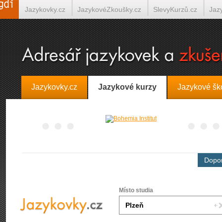
Jazykovky.cz
JazykovéZkoušky.cz
SlevyKurzů.cz
Jaz
Španělština on-line
Italština on-line
Tlumočení-Překlady.
Jazykovky.cz
Jazykové kurzy
Jazykové šk
Dopor
Místo studia