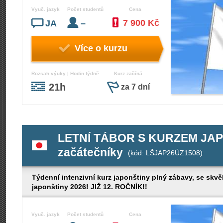
Vyuč. jazyk
Počet studentů
Cena
7 900 Kč
JA
–
Více o kurzu
Rozsah výuky | Hodin týdně
Kurz začíná
21h
za 7 dní
LETNÍ TÁBOR S KURZEM JAPO
začátečníky
(kód: LŠJAP26ÚZ1508)
Týdenní intenzivní kurz japonštiny plný zábavy, se skvělý
japonštiny 2026! JIŽ 12. ROČNÍK!!
Vyuč. jazyk
Počet studentů
Cena