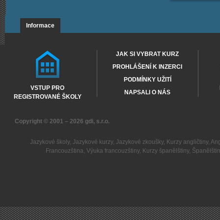
Informace
JAK SI VYBRAT KURZ
PROHLÁŠENÍ K INZERCI
PODMÍNKY UŽITÍ
VSTUP PRO
NAPSALI O NÁS
REGISTROVANÉ ŠKOLY
Copyright © 2001 – 2026
gdi, s.r.o.
Jazykové školy
,
Jazykové kurzy
,
Jazykové zkoušky
,
Kurzy angličtiny
,
Ang
Francouzština
,
Výuka francouzštiny
,
Kurzy španělštiny
,
Španělšti