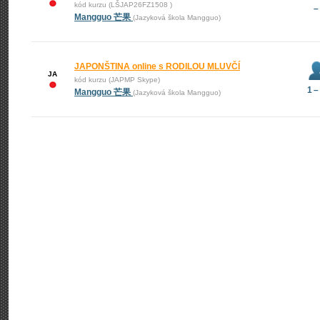
kód kurzu (LŠJAP26FZ1508 )
–
Mangguo 芒果
(Jazyková škola Mangguo)
JAPONŠTINA online s RODILOU MLUVČÍ
JA
kód kurzu (JAPMP Skype)
1 –
Mangguo 芒果
(Jazyková škola Mangguo)