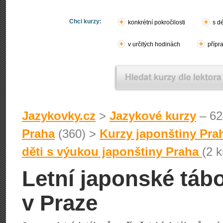
Chci kurzy:
konkrétní pokročilosti
s d
v určitých hodinách
přípr
Jazykovky.cz
>
Jazykové kurzy
– 62
Praha
(360) >
Kurzy japonštiny Pra
děti s výukou japonštiny Praha
(2 k
Letní japonské táb
v Praze