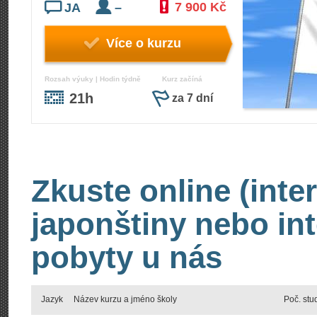
7 900 Kč
JA
–
Více o kurzu
Rozsah výuky | Hodin týdně
Kurz začíná
21h
za 7 dní
Zkuste online (inte
japonštiny nebo int
pobyty u nás
Jazyk
Název kurzu a jméno školy
Poč. stu