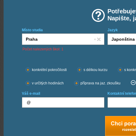
Potřebuje
Napište, 
Místo studia
Jazyk
Počet nalezených škol: 1
Chci kurzy:
konkrétní pokročilosti
s délkou kurzu
s konkr
v určitých hodinách
příprava na jaz. zkoušku
Váš e-mail
Kontaktní telefo