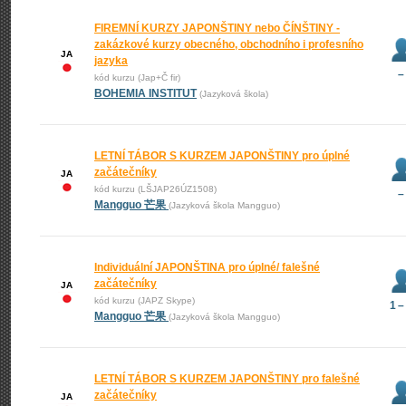
FIREMNÍ KURZY JAPONŠTINY nebo ČÍNŠTINY -
zakázkové kurzy obecného, obchodního i profesního
JA
jazyka
–
kód kurzu (Jap+Č fir)
BOHEMIA INSTITUT
(Jazyková škola)
LETNÍ TÁBOR S KURZEM JAPONŠTINY pro úplné
začátečníky
JA
kód kurzu (LŠJAP26ÚZ1508)
–
Mangguo 芒果
(Jazyková škola Mangguo)
Individuální JAPONŠTINA pro úplné/ falešné
začátečníky
JA
kód kurzu (JAPZ Skype)
1 –
Mangguo 芒果
(Jazyková škola Mangguo)
LETNÍ TÁBOR S KURZEM JAPONŠTINY pro falešné
začátečníky
JA