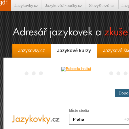
Jazykovky.cz
JazykovéZkoušky.cz
SlevyKurzů.cz
Jaz
Španělština on-line
Italština on-line
Tlumočení-Překlady.
Jazykovky.cz
Jazykové kurzy
Jazykové šk
Dopor
Místo studia