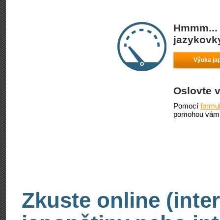
Hmmm... 
jazykovky
Výuka ja
Oslovte 
Pomocí
formu
pomohou vám 
Zkuste online (inte