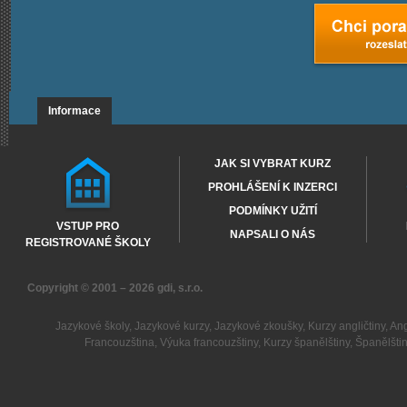
Informace
JAK SI VYBRAT KURZ
PROHLÁŠENÍ K INZERCI
PODMÍNKY UŽITÍ
VSTUP PRO
NAPSALI O NÁS
REGISTROVANÉ ŠKOLY
Copyright © 2001 – 2026
gdi, s.r.o.
Jazykové školy
,
Jazykové kurzy
,
Jazykové zkoušky
,
Kurzy angličtiny
,
Ang
Francouzština
,
Výuka francouzštiny
,
Kurzy španělštiny
,
Španělšti