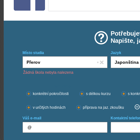
Potřebuje
Napište, 
Místo studia
Jazyk
Žádná škola nebyla nalezena
Chci kurzy:
konkrétní pokročilosti
s délkou kurzu
s konkr
v určitých hodinách
příprava na jaz. zkoušku
Váš e-mail
Kontaktní telefo