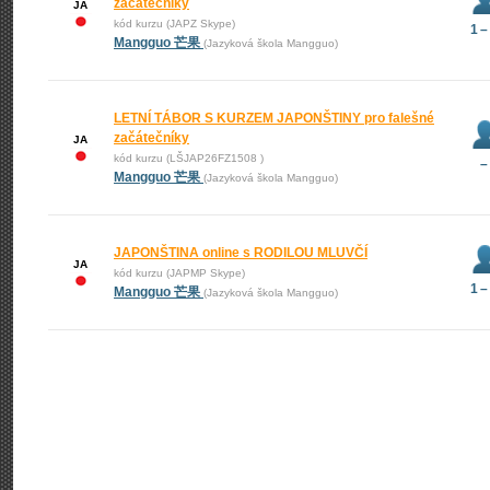
začátečníky
JA
kód kurzu (JAPZ Skype)
1 –
Mangguo 芒果
(Jazyková škola Mangguo)
LETNÍ TÁBOR S KURZEM JAPONŠTINY pro falešné
začátečníky
JA
kód kurzu (LŠJAP26FZ1508 )
–
Mangguo 芒果
(Jazyková škola Mangguo)
JAPONŠTINA online s RODILOU MLUVČÍ
JA
kód kurzu (JAPMP Skype)
1 –
Mangguo 芒果
(Jazyková škola Mangguo)