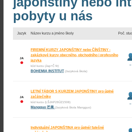
japonštiny nebo int
pobyty u nás
Jazyk
Název kurzu a jméno školy
Poč. stu
FIREMNÍ KURZY JAPONŠTINY nebo ČÍNŠTINY -
zakázkové kurzy obecného, obchodního i profesního
JA
jazyka
–
kód kurzu (Jap+Č fir)
BOHEMIA INSTITUT
(Jazyková škola)
LETNÍ TÁBOR S KURZEM JAPONŠTINY pro úplné
začátečníky
JA
kód kurzu (LŠJAP26ÚZ1508)
–
Mangguo 芒果
(Jazyková škola Mangguo)
Individuální JAPONŠTINA pro úplné/ falešné