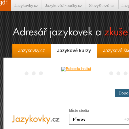
Jazykovky.cz
JazykovéZkoušky.cz
SlevyKurzů.cz
Jaz
Španělština on-line
Italština on-line
Tlumočení-Překlady.
Jazykovky.cz
Jazykové kurzy
Jazykové šk
Dopor
Místo studia