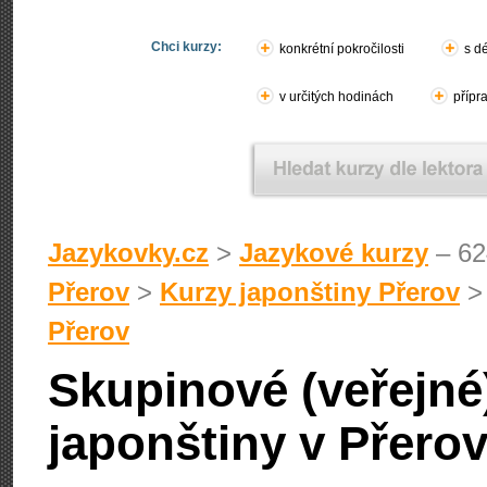
Chci kurzy:
konkrétní pokročilosti
s d
v určitých hodinách
přípr
Jazykovky.cz
>
Jazykové kurzy
– 62
Přerov
>
Kurzy japonštiny Přerov
Přerov
Skupinové (veřejné
japonštiny v Přero