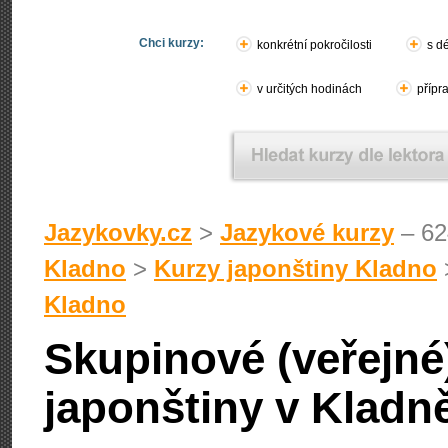
Chci kurzy:
konkrétní pokročilosti
s d
v určitých hodinách
přípr
Jazykovky.cz
>
Jazykové kurzy
– 62
Kladno
>
Kurzy japonštiny Kladno
Kladno
Skupinové (veřejné
japonštiny v Kladn