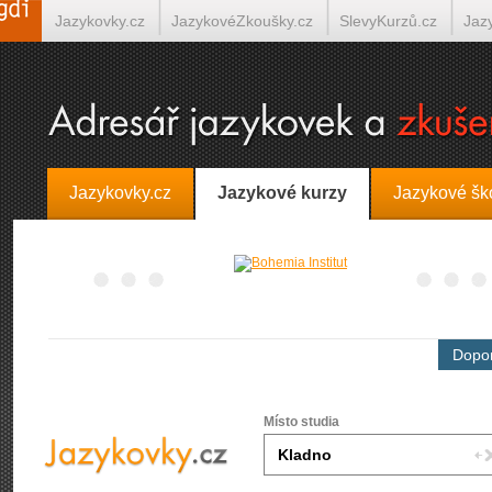
Jazykovky.cz
JazykovéZkoušky.cz
SlevyKurzů.cz
Jaz
Španělština on-line
Italština on-line
Tlumočení-Překlady.
Jazykovky.cz
Jazykové kurzy
Jazykové šk
Dopor
Místo studia