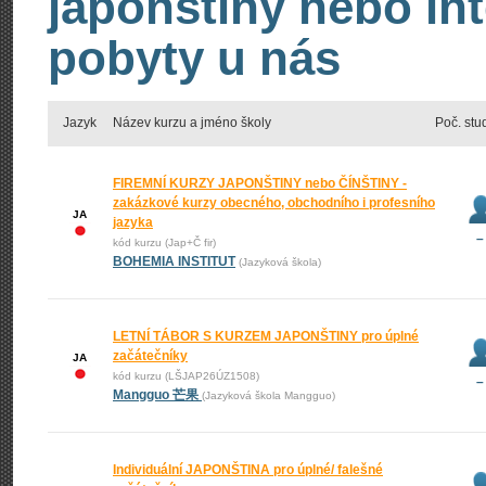
japonštiny nebo int
pobyty u nás
Jazyk
Název kurzu a jméno školy
Poč. stu
FIREMNÍ KURZY JAPONŠTINY nebo ČÍNŠTINY -
zakázkové kurzy obecného, obchodního i profesního
JA
jazyka
–
kód kurzu (Jap+Č fir)
BOHEMIA INSTITUT
(Jazyková škola)
LETNÍ TÁBOR S KURZEM JAPONŠTINY pro úplné
začátečníky
JA
kód kurzu (LŠJAP26ÚZ1508)
–
Mangguo 芒果
(Jazyková škola Mangguo)
Individuální JAPONŠTINA pro úplné/ falešné