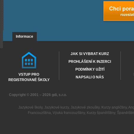
Informace
JAK SI VYBRAT KURZ
PROHLÁŠENÍ K INZERCI
PODMÍNKY UŽITÍ
VSTUP PRO
NAPSALI O NÁS
REGISTROVANÉ ŠKOLY
Copyright © 2001 – 2026
gdi, s.r.o.
Jazykové školy
,
Jazykové kurzy
,
Jazykové zkoušky
,
Kurzy angličtiny
,
Ang
Francouzština
,
Výuka francouzštiny
,
Kurzy španělštiny
,
Španělšti