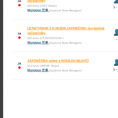
začátečníky
JA
kód kurzu (JAPZ Skype)
1 –
Mangguo 芒果
(Jazyková škola Mangguo)
LETNÍ TÁBOR S KURZEM JAPONŠTINY pro falešné
začátečníky
JA
kód kurzu (LŠJAP26FZ1508 )
–
Mangguo 芒果
(Jazyková škola Mangguo)
JAPONŠTINA online s RODILOU MLUVČÍ
JA
kód kurzu (JAPMP Skype)
1 –
Mangguo 芒果
(Jazyková škola Mangguo)