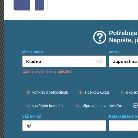
Potřebuje
Napište, 
Místo studia
Jazyk
Žádná škola nebyla nalezena
Chci kurzy:
konkrétní pokročilosti
s délkou kurzu
s konkr
v určitých hodinách
příprava na jaz. zkoušku
Váš e-mail
Kontaktní telefo