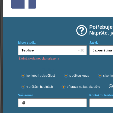
Potřebuje
Napište, 
Místo studia
Jazyk
Žádná škola nebyla nalezena
Chci kurzy:
konkrétní pokročilosti
s délkou kurzu
s konkr
v určitých hodinách
příprava na jaz. zkoušku
Váš e-mail
Kontaktní telefo