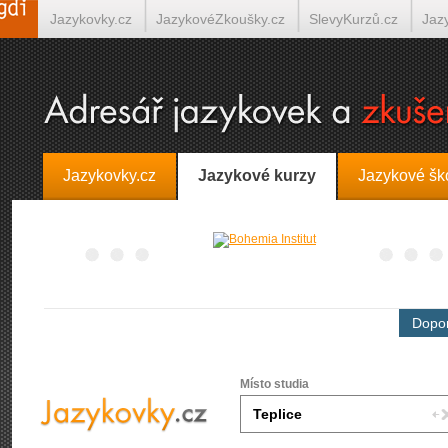
Jazykovky.cz
JazykovéZkoušky.cz
SlevyKurzů.cz
Jaz
Španělština on-line
Italština on-line
Tlumočení-Překlady.
Jazykovky.cz
Jazykové kurzy
Jazykové šk
Dopor
Místo studia