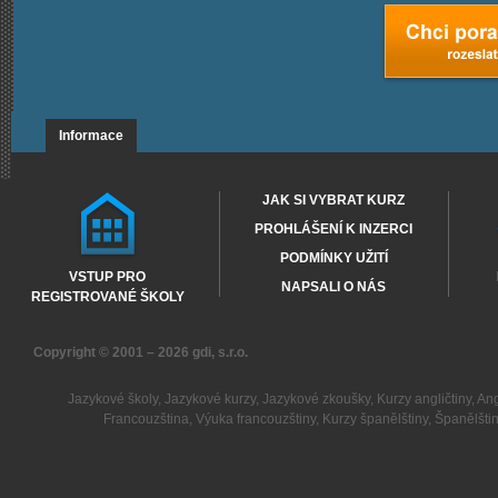
Informace
JAK SI VYBRAT KURZ
PROHLÁŠENÍ K INZERCI
PODMÍNKY UŽITÍ
VSTUP PRO
NAPSALI O NÁS
REGISTROVANÉ ŠKOLY
Copyright © 2001 – 2026
gdi, s.r.o.
Jazykové školy
,
Jazykové kurzy
,
Jazykové zkoušky
,
Kurzy angličtiny
,
Ang
Francouzština
,
Výuka francouzštiny
,
Kurzy španělštiny
,
Španělšti