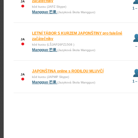
začátečníky
JA
kód kurzu (JAPZ Skype)
1 –
Mangguo 芒果
(Jazyková škola Mangguo)
LETNÍ TÁBOR S KURZEM JAPONŠTINY pro falešné
začátečníky
JA
kód kurzu (LŠJAP26FZ1508 )
–
Mangguo 芒果
(Jazyková škola Mangguo)
JAPONŠTINA online s RODILOU MLUVČÍ
JA
kód kurzu (JAPMP Skype)
1 –
Mangguo 芒果
(Jazyková škola Mangguo)