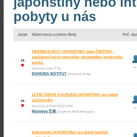
japonštiny nebo int
pobyty u nás
Jazyk
Název kurzu a jméno školy
Poč. stu
FIREMNÍ KURZY JAPONŠTINY nebo ČÍNŠTINY -
zakázkové kurzy obecného, obchodního i profesního
JA
jazyka
–
kód kurzu (Jap+Č fir)
BOHEMIA INSTITUT
(Jazyková škola)
LETNÍ TÁBOR S KURZEM JAPONŠTINY pro úplné
začátečníky
JA
kód kurzu (LŠJAP26ÚZ1508)
–
Mangguo 芒果
(Jazyková škola Mangguo)
Individuální JAPONŠTINA pro úplné/ falešné