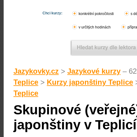
Chci kurzy:
konkrétní pokročilosti
s d
v určitých hodinách
přípr
Jazykovky.cz
>
Jazykové kurzy
– 62
Teplice
>
Kurzy japonštiny Teplice
Teplice
Skupinové (veřejné
japonštiny v Teplic