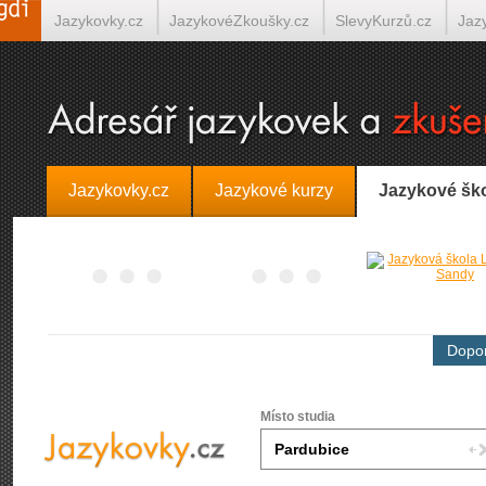
Jazykovky.cz
JazykovéZkoušky.cz
SlevyKurzů.cz
Jaz
Španělština on-line
Italština on-line
Tlumočení-Překlady.
Jazykovky.cz
Jazykové kurzy
Jazykové šk
Dopor
Místo studia