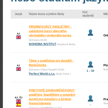
Poč.
Jazyk
Název kurzu a jméno školy
Mě
studentů
FIREMNÍ KURZY ANGLIČTINY -
zakázkové kurzy obecného,
AJ
obchodního i profesního jazyka
Onl
–
kód kurzu (Aj fir)
BOHEMIA INSTITUT
(Jazyková škola)
Tábor s angličtinou pro dospělé -
Benešovsko
Plz
AJ
Bol
kód kurzu (Tábor Dospělí 2026)
1 – 30
Perfect World s.r.o.
(Sídlo Plzeň )
POBYTOVÉ ZAHRANIČNÍ KURZY
angličtiny, španělštiny a ostatních
AJ, ŠJ
jazyků pro manažery a širokou
Pr
firemní klientelu
Str
–
kód kurzu (ZAHRMAN-AJ_SJ)