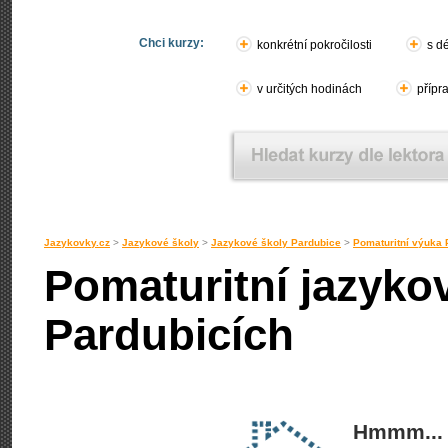
Chci kurzy:
konkrétní pokročilosti
s d
v určitých hodinách
přípr
Jazykovky.cz
>
Jazykové školy
>
Jazykové školy Pardubice
>
Pomaturitní výuka 
Pomaturitní jazyko
Pardubicích
Hmmm... 