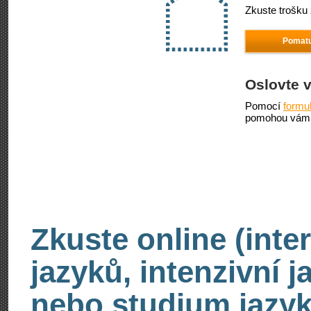
Zkuste trošku 
Pomatu
Oslovte 
Pomocí
formu
pomohou vám 
Zkuste online (inte
jazyků, intenzivní 
nebo studium jazyk