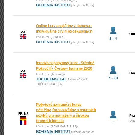
BOHEMIA INSTITUT
(Jazyková škola)
Online kurz angličtiny z domova:
individuálně či v mikroskupinách
AJ
Onl
kód kurzu (Aj online)
1 – 4
BOHEMIA INSTITUT
(Jazyková škola)
Intenzivní pobytový kurz - Středně
Pokročilí - Čertovy kameny 2026
AJ
Ho
kód kurzu (Jeseníky)
7 – 10
TUČEK ENGLISH
(Jazyková škola
TUČEK ENGLISH)
Pobytové zahraniční kurzy
němčiny, francouzštiny a ostatních
FR, NJ
jazyků pro manažery a širokou
Pr
firemní klientelu
Str
–
kód kurzu (ZAHRMAN-NJ_FJ))
BOHEMIA INSTITUT
(Jazyková škola)