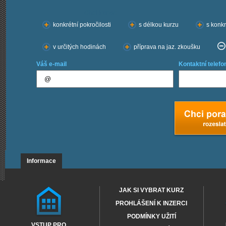
Chci kurzy:
konkrétní pokročilosti
s délkou kurzu
s konkr
v určitých hodinách
příprava na jaz. zkoušku
Váš e-mail
Kontaktní telefo
Informace
JAK SI VYBRAT KURZ
PROHLÁŠENÍ K INZERCI
PODMÍNKY UŽITÍ
VSTUP PRO