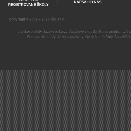
NAPSALI O NÁS
REGISTROVANÉ ŠKOLY
Copyright © 2001 – 2026
gdi, s.r.o.
Jazykové školy
,
Jazykové kurzy
,
Jazykové zkoušky
,
Kurzy angličtiny
,
Ang
Francouzština
,
Výuka francouzštiny
,
Kurzy španělštiny
,
Španělšti