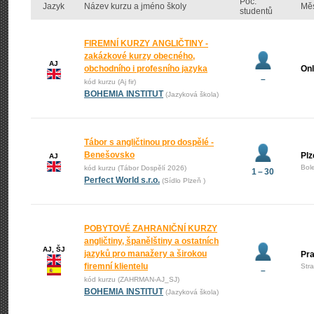
Poč.
Jazyk
Název kurzu a jméno školy
Mě
studentů
FIREMNÍ KURZY ANGLIČTINY -
zakázkové kurzy obecného,
AJ
obchodního i profesního jazyka
Onl
–
kód kurzu (Aj fir)
BOHEMIA INSTITUT
(Jazyková škola)
Tábor s angličtinou pro dospělé -
Benešovsko
Plz
AJ
Bol
kód kurzu (Tábor Dospělí 2026)
1 – 30
Perfect World s.r.o.
(Sídlo Plzeň )
POBYTOVÉ ZAHRANIČNÍ KURZY
angličtiny, španělštiny a ostatních
AJ, ŠJ
jazyků pro manažery a širokou
Pr
firemní klientelu
Str
–
kód kurzu (ZAHRMAN-AJ_SJ)
BOHEMIA INSTITUT
(Jazyková škola)