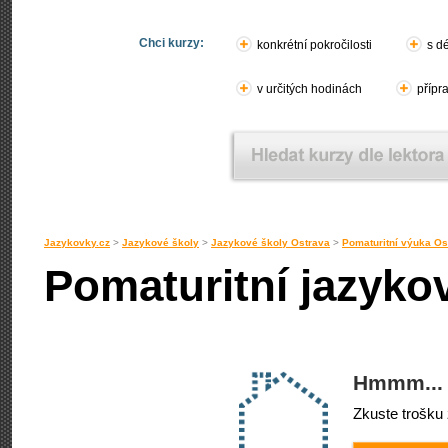
Chci kurzy:
konkrétní pokročilosti
s d
v určitých hodinách
přípr
Jazykovky.cz
>
Jazykové školy
>
Jazykové školy Ostrava
>
Pomaturitní výuka Os
Pomaturitní jazyko
Hmmm... 
Zkuste trošku 