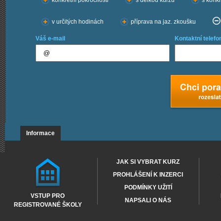
konkrétní pokročilosti
s délkou kurzu
s konkr
v určitých hodinách
příprava na jaz. zkoušku
Váš e-mail
Kontaktní telefo
Informace
JAK SI VYBRAT KURZ
PROHLÁŠENÍ K INZERCI
PODMÍNKY UŽITÍ
VSTUP PRO
NAPSALI O NÁS
REGISTROVANÉ ŠKOLY