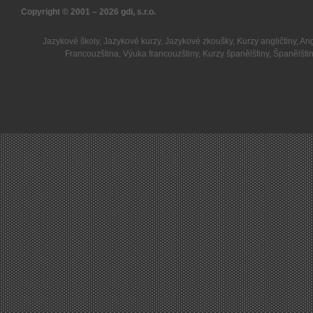
Copyright © 2001 – 2026
gdi, s.r.o.
Jazykové školy
,
Jazykové kurzy
,
Jazykové zkoušky
,
Kurzy angličtiny
,
Ang
Francouzština
,
Výuka francouzštiny
,
Kurzy španělštiny
,
Španělšti