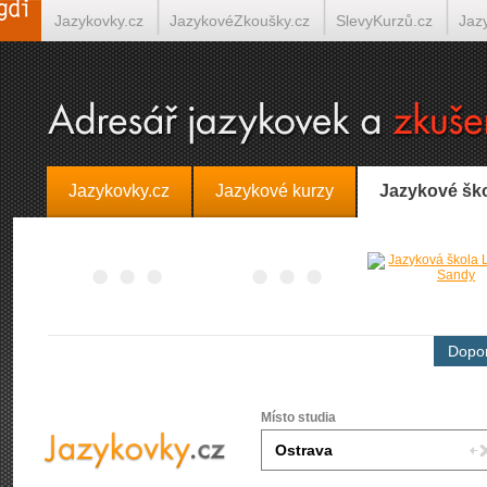
Jazykovky.cz
JazykovéZkoušky.cz
SlevyKurzů.cz
Jaz
Španělština on-line
Italština on-line
Tlumočení-Překlady.
Jazykovky.cz
Jazykové kurzy
Jazykové šk
Dopor
Místo studia