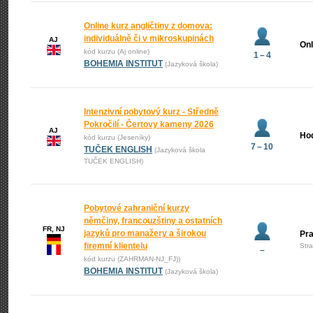
Online kurz angličtiny z domova:
individuálně či v mikroskupinách
AJ
Onl
kód kurzu (Aj online)
1 – 4
BOHEMIA INSTITUT
(Jazyková škola)
Intenzivní pobytový kurz - Středně
Pokročilí - Čertovy kameny 2026
AJ
Ho
kód kurzu (Jeseníky)
7 – 10
TUČEK ENGLISH
(Jazyková škola
TUČEK ENGLISH)
Pobytové zahraniční kurzy
němčiny, francouzštiny a ostatních
FR, NJ
jazyků pro manažery a širokou
Pr
firemní klientelu
Str
–
kód kurzu (ZAHRMAN-NJ_FJ))
BOHEMIA INSTITUT
(Jazyková škola)