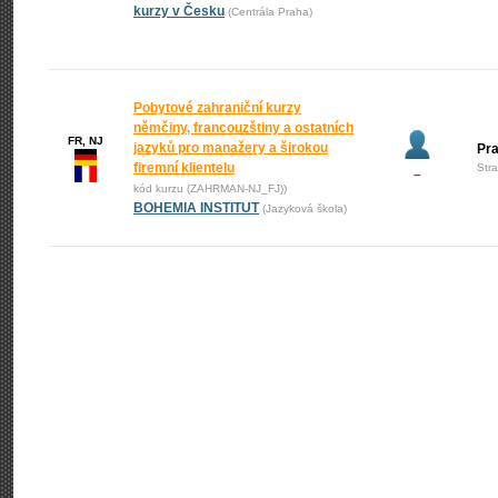
kurzy v Česku
(Centrála Praha)
Pobytové zahraniční kurzy
němčiny, francouzštiny a ostatních
FR, NJ
jazyků pro manažery a širokou
Pr
firemní klientelu
Str
–
kód kurzu (ZAHRMAN-NJ_FJ))
BOHEMIA INSTITUT
(Jazyková škola)