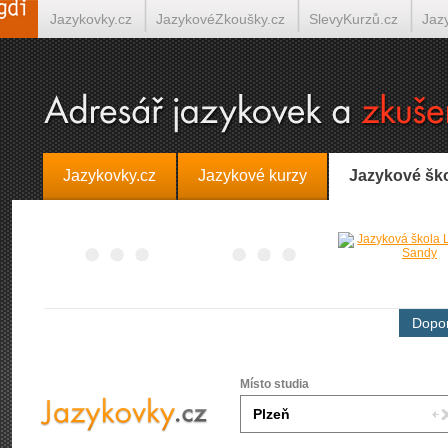
Jazykovky.cz
JazykovéZkoušky.cz
SlevyKurzů.cz
Jaz
Španělština on-line
Italština on-line
Tlumočení-Překlady.
Jazykovky.cz
Jazykové kurzy
Jazykové šk
Dopor
Místo studia