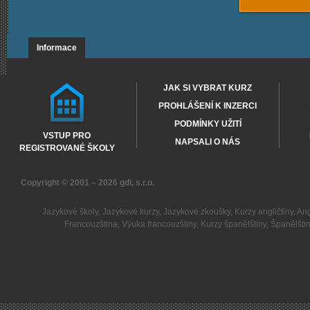
Informace
JAK SI VYBRAT KURZ
PROHLÁŠENÍ K INZERCI
PODMÍNKY UŽITÍ
VSTUP PRO
NAPSALI O NÁS
REGISTROVANÉ ŠKOLY
Copyright © 2001 – 2026
gdi, s.r.o.
Jazykové školy
,
Jazykové kurzy
,
Jazykové zkoušky
,
Kurzy angličtiny
,
Ang
Francouzština
,
Výuka francouzštiny
,
Kurzy španělštiny
,
Španělšti