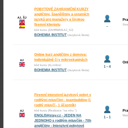
POBYTOVÉ ZAHRANIČNÍ KURZY
angličtiny, španělštiny a ostatních
AJ, ŠJ
jazyků pro manažery a širokou
Pr
firemní klientelu
Str
–
kód kurzu (ZAHRMAN-AJ_SJ)
BOHEMIA INSTITUT
(Jazyková škola)
Online kurz angličtiny z domova:
individuálně či v mikroskupinách
AJ
Onl
kód kurzu (Aj online)
1 – 4
BOHEMIA INSTITUT
(Jazyková škola)
Firemní intenzivní jazykový pobyt s
rodilými mluvčími - teambuilding (1
rodilý mluvčí - 1 účastník)
Pra
kód kurzu (Realizace "na míru ")
AJ
ENGLISHstay.cz - JEDEN NA
Mal
1 – 1
JEDNOHO s rodilým mluvčím - 70h
angličtiny - Intenzivní pobytové