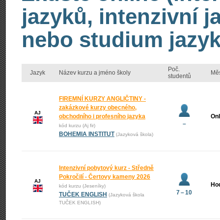
jazyků, intenzivní 
nebo studium jazyk
Poč.
Jazyk
Název kurzu a jméno školy
Mě
studentů
FIREMNÍ KURZY ANGLIČTINY -
zakázkové kurzy obecného,
AJ
obchodního i profesního jazyka
Onl
–
kód kurzu (Aj fir)
BOHEMIA INSTITUT
(Jazyková škola)
Intenzivní pobytový kurz - Středně
Pokročilí - Čertovy kameny 2026
AJ
Ho
kód kurzu (Jeseníky)
7 – 10
TUČEK ENGLISH
(Jazyková škola
TUČEK ENGLISH)