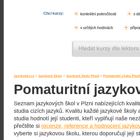
Chci kurzy:
konkrétní pokročilosti
s d
v určitých hodinách
přípr
Jazykovky.cz
>
Jazykové školy
>
Jazykové školy Plzeň
>
Pomaturitní výuka Plze
Pomaturitní jazyko
Seznam jazykových škol v Plzni nabízejících kvali
studia cizích jazyků. Kvalitu každé jazykové školy 
studia hodnotí její studenti, kteří vyplňují naše nez
přečtěte si
recenze, reference a hodnocení jazykov
vyberte si jazykovou školu, kterou doporučují její s