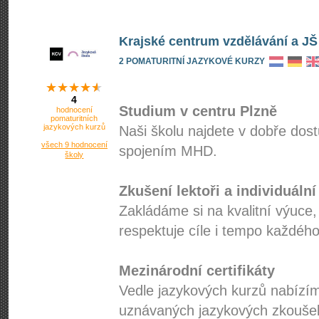
Krajské centrum vzdělávání a JŠ
2 POMATURITNÍ JAZYKOVÉ KURZY
4
Studium v centru Plzně
hodnocení
pomaturitních
jazykových kurzů
Naši školu najdete v dobře dos
všech 9 hodnocení
spojením MHD.
školy
Zkušení lektoři a individuální
Zakládáme si na kvalitní výuce,
respektuje cíle i tempo každého
Mezinárodní certifikáty
Vedle jazykových kurzů nabízí
uznávaných jazykových zkoušek 