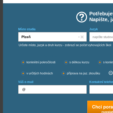
Potřebuje
Napište, 
Místo studia
Jazyk
Určete místo, jazyk a druh kurzu - zobrazí se počet vyhovujících škol
Chci kurzy:
konkrétní pokročilosti
s délkou kurzu
s konkr
v určitých hodinách
příprava na jaz. zkoušku
Váš e-mail
Kontaktní telefo