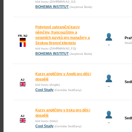
kód kurzu (ZAHRMAN-AJ_SJ)
BOHEMIA INSTITUT
(Jazyková škola)
Pobytové zahraniční kurzy
němčiny, francouzštiny a
FR, NJ
ostatních jazyků pro manažery a
Pra
širokou firemní klientelu
Straš
–
kód kurzu (ZAHRMAN-NJ_FJ))
BOHEMIA INSTITUT
(Jazyková škola)
Kurzy angličtiny v Anglii pro děti i
dospělé
AJ
Sed
kód kurzu (Anglie)
–
Cool Study
(Centrála Sedlčany)
Kurzy angličtiny v Irsku pro děti i
dospělé
AJ
Sed
kód kurzu (Irsko)
–
Cool Study
(Centrála Sedlčany)