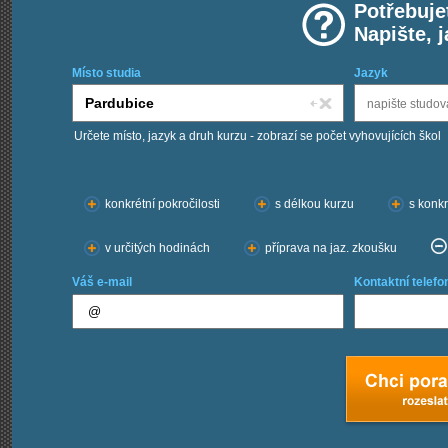
Potřebuje
Napište, 
Místo studia
Jazyk
Určete místo, jazyk a druh kurzu - zobrazí se počet vyhovujících škol
Chci kurzy:
konkrétní pokročilosti
s délkou kurzu
s konkr
v určitých hodinách
příprava na jaz. zkoušku
Váš e-mail
Kontaktní telefo