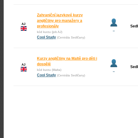
Zahraniční jazykové kurzy
angličtiny pro manažery a
AJ
profesionály
Sed
–
kód kurzu (job AJ)
Cool Study
(Centrála Sedlčany)
Kurzy angličtiny na Maltě pro děti i
dospělé
AJ
Sed
kód kurzu (Malta)
–
Cool Study
(Centrála Sedlčany)