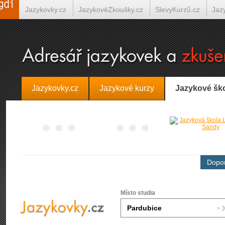
Jazykovky.cz
JazykovéZkoušky.cz
SlevyKurzů.cz
Jaz
Španělština on-line
Italština on-line
Tlumočení-Překlady.
Jazykovky.cz
Jazykové kurzy
Jazykové šk
Dopor
Místo studia