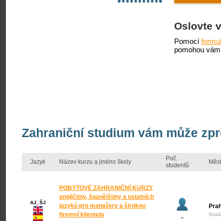
Oslovte 
Pomocí
formu
pomohou vám 
Zahraniční studium vám může zpr
Poč.
Jazyk
Název kurzu a jméno školy
Měs
studentů
POBYTOVÉ ZAHRANIČNÍ KURZY
angličtiny, španělštiny a ostatních
AJ, ŠJ
jazyků pro manažery a širokou
Pra
firemní klientelu
Straš
–