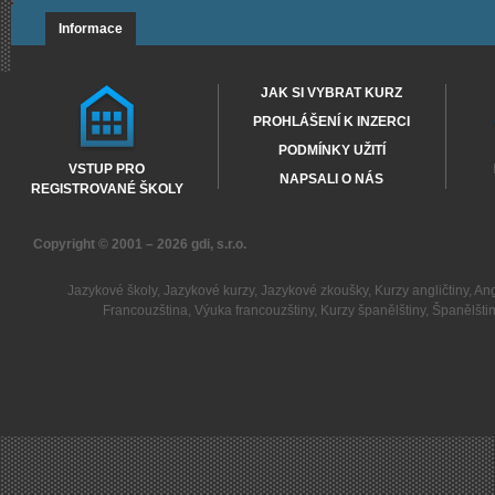
Informace
JAK SI VYBRAT KURZ
PROHLÁŠENÍ K INZERCI
PODMÍNKY UŽITÍ
VSTUP PRO
NAPSALI O NÁS
REGISTROVANÉ ŠKOLY
Copyright © 2001 – 2026
gdi, s.r.o.
Jazykové školy
,
Jazykové kurzy
,
Jazykové zkoušky
,
Kurzy angličtiny
,
Ang
Francouzština
,
Výuka francouzštiny
,
Kurzy španělštiny
,
Španělšti