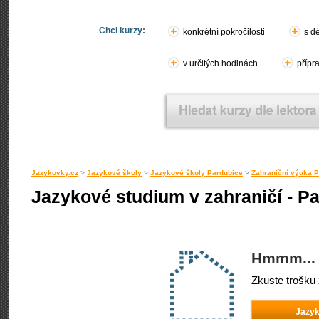
Chci kurzy:
konkrétní pokročilosti
s d
v určitých hodinách
přípr
Jazykovky.cz
>
Jazykové školy
>
Jazykové školy Pardubice
>
Zahraniční výuka 
Jazykové studium v zahraničí - P
Hmmm... 
Zkuste trošku 
Jazyk