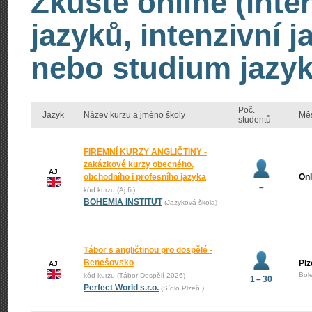
Zkuste online (inte
jazyků, intenzivní 
nebo studium jazyk
Poč.
Jazyk
Název kurzu a jméno školy
Mě
studentů
FIREMNÍ KURZY ANGLIČTINY -
zakázkové kurzy obecného,
AJ
obchodního i profesního jazyka
Onl
–
kód kurzu (Aj fir)
BOHEMIA INSTITUT
(Jazyková škola)
Tábor s angličtinou pro dospělé -
Benešovsko
Plz
AJ
Bol
kód kurzu (Tábor Dospělí 2026)
1 – 30
Perfect World s.r.o.
(Sídlo Plzeň )