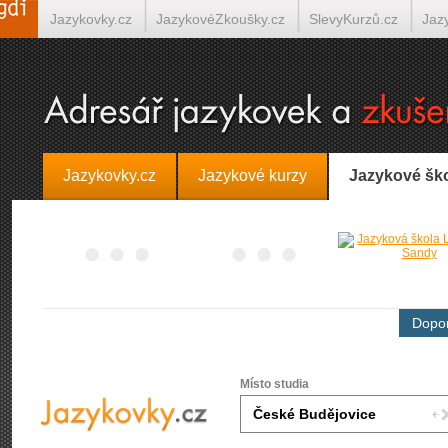
Jazykovky.cz
JazykovéZkoušky.cz
SlevyKurzů.cz
Jaz
Španělština on-line
Italština on-line
Tlumočení-Překlady.
Jazykovky.cz
Jazykové kurzy
Jazykové šk
Dopor
Místo studia