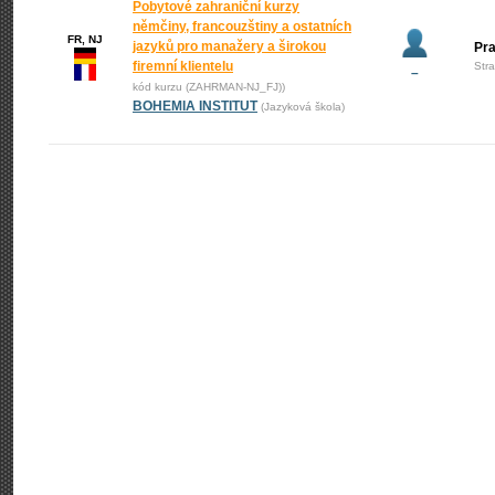
Pobytové zahraniční kurzy
němčiny, francouzštiny a ostatních
FR, NJ
jazyků pro manažery a širokou
Pr
firemní klientelu
Str
–
kód kurzu (ZAHRMAN-NJ_FJ))
BOHEMIA INSTITUT
(Jazyková škola)