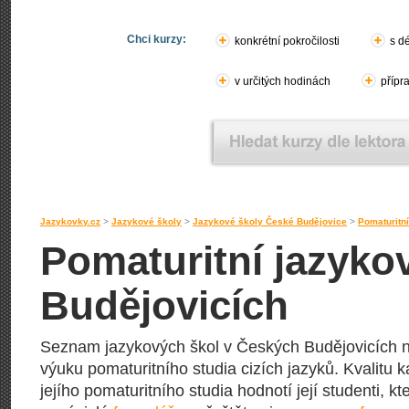
Chci kurzy:
konkrétní pokročilosti
s d
v určitých hodinách
přípr
Jazykovky.cz
>
Jazykové školy
>
Jazykové školy České Budějovice
>
Pomaturitn
Pomaturitní jazyko
Budějovicích
Seznam jazykových škol v Českých Budějovicích na
výuku pomaturitního studia cizích jazyků. Kvalitu 
jejího pomaturitního studia hodnotí její studenti, kt