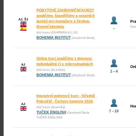
POBYTOVÉ ZAHRANIČNÍ KURZY
angličtiny, španělštiny a ostatních
AJ, ŠJ
jazyků pro manažery a širokou
Pr
firemní klientelu
Str
–
kód kurzu (ZAHRMAN-AJ_SJ)
BOHEMIA INSTITUT
(Jazyková škola)
Online kurz angličtiny z domova:
individuálně či v mikroskupinách
AJ
Onl
kód kurzu (Aj online)
1 – 4
BOHEMIA INSTITUT
(Jazyková škola)
Intenzivní pobytový kurz - Středně
Pokročilí - Čertovy kameny 2026
AJ
Ho
kód kurzu (Jeseníky)
7 – 10
TUČEK ENGLISH
(Jazyková škola
TUČEK ENGLISH)