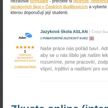
nezávislé
formuláře
- přečtěte si
recenze, referenc
jazykových škol v Českých Budějovicích
a vyberte 
kterou doporučují její studenti.
Jazyková škola ASLAN
|
České Bud
1 POMATURITNÍ JAZYKOVÝ KURZ
Naše práce nás pořád baví. Admi
1
aby se u nás líbilo jak našim l
hodnocení
pomaturitních
jazykových kurzů
rozumíme, jsme pracovití, zodpov
1 hodnocení školy
vtipní, trpěliví a nadšení pro svo