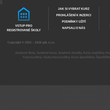
JAK SI VYBRAT KURZ
PROHLÁŠENÍ K INZERCI
PODMÍNKY UŽITÍ
VSTUP PRO
NAPSALI O NÁS
REGISTROVANÉ ŠKOLY
Copyright © 2001 – 2026
gdi, s.r.o.
Jazykové školy
,
Jazykové kurzy
,
Jazykové zkoušky
,
Kurzy angličtiny
,
Ang
Francouzština
,
Výuka francouzštiny
,
Kurzy španělštiny
,
Španělšti