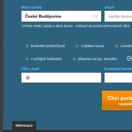
Místo studia
Jazyk
Určete místo, jazyk a druh kurzu - zobrazí se počet vyhovujících škol
Chci kurzy:
konkrétní pokročilosti
s délkou kurzu
s konkr
v určitých hodinách
příprava na jaz. zkoušku
Váš e-mail
Kontaktní telefo
Informace