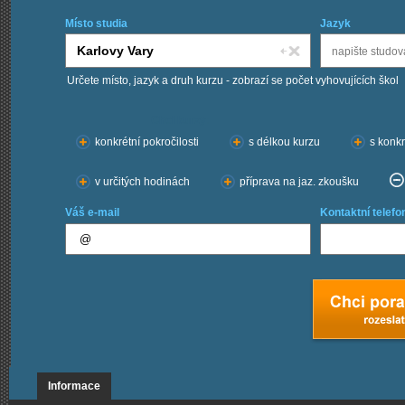
Místo studia
Jazyk
Určete místo, jazyk a druh kurzu - zobrazí se počet vyhovujících škol
Chci kurzy:
konkrétní pokročilosti
s délkou kurzu
s konkr
v určitých hodinách
příprava na jaz. zkoušku
Váš e-mail
Kontaktní telefo
Informace