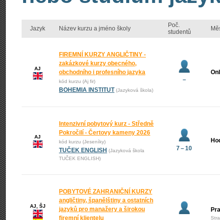
Poč.
Jazyk
Název kurzu a jméno školy
Mě
studentů
FIREMNÍ KURZY ANGLIČTINY -
zakázkové kurzy obecného,
AJ
obchodního i profesního jazyka
Onl
–
kód kurzu (Aj fir)
BOHEMIA INSTITUT
(Jazyková škola)
Intenzivní pobytový kurz - Středně
Pokročilí - Čertovy kameny 2026
AJ
Ho
kód kurzu (Jeseníky)
7 – 10
TUČEK ENGLISH
(Jazyková škola
TUČEK ENGLISH)
POBYTOVÉ ZAHRANIČNÍ KURZY
angličtiny, španělštiny a ostatních
AJ, ŠJ
jazyků pro manažery a širokou
Pr
firemní klientelu
Str