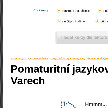
Chci kurzy:
konkrétní pokročilosti
s d
v určitých hodinách
přípr
Jazykovky.cz
>
Jazykové školy
>
Jazykové školy Karlovy Vary
>
Pomaturitní výu
Pomaturitní jazyko
Varech
Hmmm... 