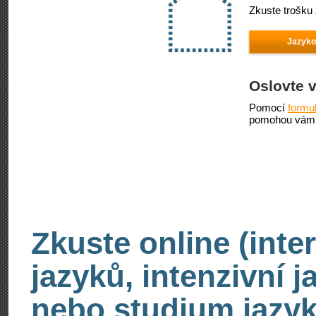
Zkuste trošku 
Jazyko
Oslovte 
Pomocí
formu
pomohou vám 
Zkuste online (inte
jazyků, intenzivní 
nebo studium jazyk