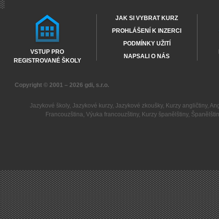
JAK SI VYBRAT KURZ
PROHLÁŠENÍ K INZERCI
PODMÍNKY UŽITÍ
VSTUP PRO
NAPSALI O NÁS
REGISTROVANÉ ŠKOLY
Copyright © 2001 – 2026
gdi, s.r.o.
Jazykové školy
,
Jazykové kurzy
,
Jazykové zkoušky
,
Kurzy angličtiny
,
Ang
Francouzština
,
Výuka francouzštiny
,
Kurzy španělštiny
,
Španělšti