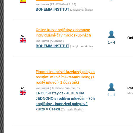
–
kód kurzu (ZAHRMAN-AJ_SJ)
BOHEMIA INSTITUT
(Jazyková škola)
Online kurz angličtiny z domova:
individuálně či v mikroskupinách
AJ
Onl
kód kurzu (Aj online)
1 – 4
BOHEMIA INSTITUT
(Jazyková škola)
Firemní intenzivní jazykový pobyt s
rodilými mluvčími - teambuilding (1
rodilý mluvčí - 1 účastník)
Pra
kód kurzu (Realizace "na míru ")
AJ
ENGLISHstay.cz - JEDEN NA
Mal
1 – 1
JEDNOHO s rodilým mluvčím - 70h
angličtiny - Intenzivní pobytové
kurzy v Česku
(Centrála Praha)