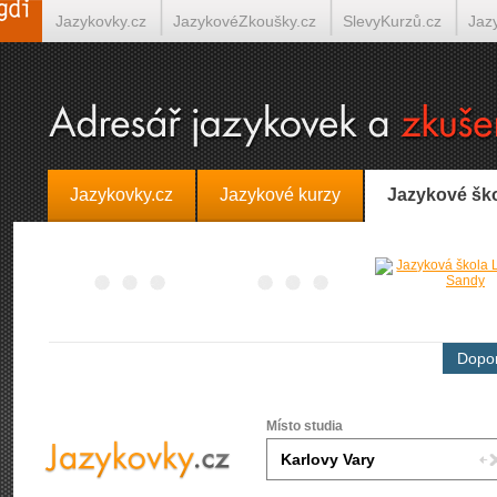
Jazykovky.cz
JazykovéZkoušky.cz
SlevyKurzů.cz
Jaz
Španělština on-line
Italština on-line
Tlumočení-Překlady.
Jazykovky.cz
Jazykové kurzy
Jazykové šk
Dopor
Místo studia