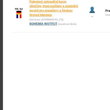
Pobytové zahraniční kurzy
němčiny, francouzštiny a ostatních
FR, NJ
jazyků pro manažery a širokou
Pr
firemní klientelu
Str
–
kód kurzu (ZAHRMAN-NJ_FJ))
BOHEMIA INSTITUT
(Jazyková škola)