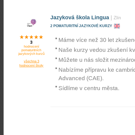
Jazyková škola Lingua
|
Zlín
2 POMATURITNÍ JAZYKOVÉ KURZY
Máme více než 30 let zkušeno
3
hodnocení
Naše kurzy vedou zkušení kval
pomaturitních
jazykových kurzů
Můžete u nás složit mezinár
všechna 3
hodnocení školy
Nabízíme přípravu ke cambr
Advanced (CAE).
Sídlíme v centru města.