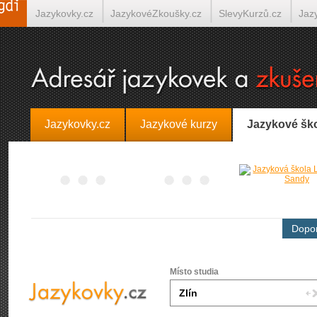
Jazykovky.cz
JazykovéZkoušky.cz
SlevyKurzů.cz
Jaz
Španělština on-line
Italština on-line
Tlumočení-Překlady.
Jazykovky.cz
Jazykové kurzy
Jazykové šk
Dopor
Místo studia