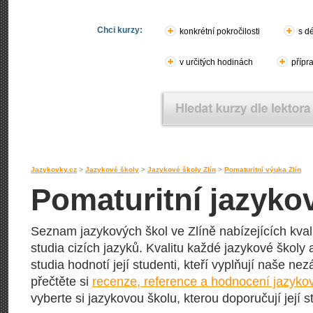
Chci kurzy:
konkrétní pokročilosti
s d
v určitých hodinách
přípr
Jazykovky.cz
>
Jazykové školy
>
Jazykové školy Zlín
>
Pomaturitní výuka Zlín
Pomaturitní jazyko
Seznam jazykových škol ve Zlíně nabízejících kval
studia cizích jazyků. Kvalitu každé jazykové školy 
studia hodnotí její studenti, kteří vyplňují naše nez
přečtěte si
recenze, reference a hodnocení jazykov
vyberte si jazykovou školu, kterou doporučují její s