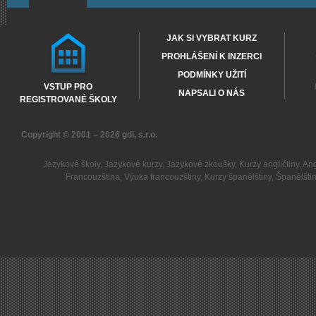
JAK SI VYBRAT KURZ
PROHLÁŠENÍ K INZERCI
PODMÍNKY UŽITÍ
VSTUP PRO
NAPSALI O NÁS
REGISTROVANÉ ŠKOLY
Copyright © 2001 – 2026
gdi, s.r.o.
Jazykové školy
,
Jazykové kurzy
,
Jazykové zkoušky
,
Kurzy angličtiny
,
Ang
Francouzština
,
Výuka francouzštiny
,
Kurzy španělštiny
,
Španělšti