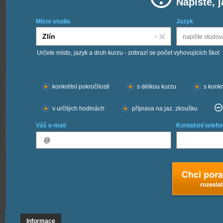
Napište, 
Místo studia
Jazyk
Určete místo, jazyk a druh kurzu - zobrazí se počet vyhovujících škol
Chci kurzy:
konkrétní pokročilosti
s délkou kurzu
s konkr
v určitých hodinách
příprava na jaz. zkoušku
Váš e-mail
Kontaktní telefo
Informace