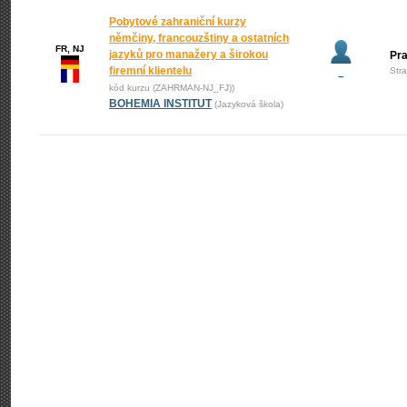
Pobytové zahraniční kurzy
němčiny, francouzštiny a ostatních
FR, NJ
jazyků pro manažery a širokou
Pr
firemní klientelu
Str
–
kód kurzu (ZAHRMAN-NJ_FJ))
BOHEMIA INSTITUT
(Jazyková škola)