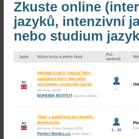
Zkuste online (inte
jazyků, intenzivní 
nebo studium jazyk
Poč.
Jazyk
Název kurzu a jméno školy
Mě
studentů
FIREMNÍ KURZY ANGLIČTINY -
zakázkové kurzy obecného,
AJ
obchodního i profesního jazyka
Onl
–
kód kurzu (Aj fir)
BOHEMIA INSTITUT
(Jazyková škola)
Tábor s angličtinou pro dospělé -
Benešovsko
Plz
AJ
Bol
kód kurzu (Tábor Dospělí 2026)
1 – 30
Perfect World s.r.o.
(Sídlo Plzeň )