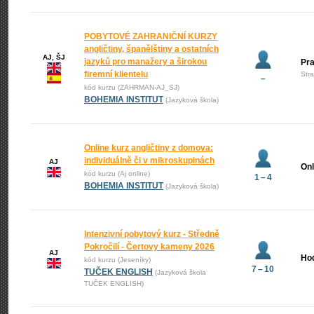
POBYTOVÉ ZAHRANIČNÍ KURZY
angličtiny, španělštiny a ostatních
AJ, ŠJ
jazyků pro manažery a širokou
Pr
firemní klientelu
Str
–
kód kurzu (ZAHRMAN-AJ_SJ)
BOHEMIA INSTITUT
(Jazyková škola)
Online kurz angličtiny z domova:
individuálně či v mikroskupinách
AJ
Onl
kód kurzu (Aj online)
1 – 4
BOHEMIA INSTITUT
(Jazyková škola)
Intenzivní pobytový kurz - Středně
Pokročilí - Čertovy kameny 2026
AJ
Ho
kód kurzu (Jeseníky)
7 – 10
TUČEK ENGLISH
(Jazyková škola
TUČEK ENGLISH)